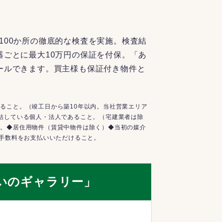
100か所の徹底的な検査を実施。検査結
器ごとに最大10万円の保証を付保。「あ
ールできます。買主様も保証付き物件と
ること。（竣工日から築10年以内。当社営業エリア
結している個人・法人であること。（宅建業者は除
と。◆居住用物件（賃貸中物件は除く）◆当初の媒介
介手数料をお支払いいただけること。
いのギャラリー」