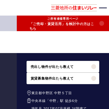
ご所有者様
専用ページ
「ご売却・賃貸活用」を検討中の方はこ
ちら
売出し物件が出たら教えて
賃貸募集物件出たら教えて
東京都中野区
中野５丁目
中央本線
「
中野
」駅 徒歩6分
築年月 2017年07月
規模 24階建て