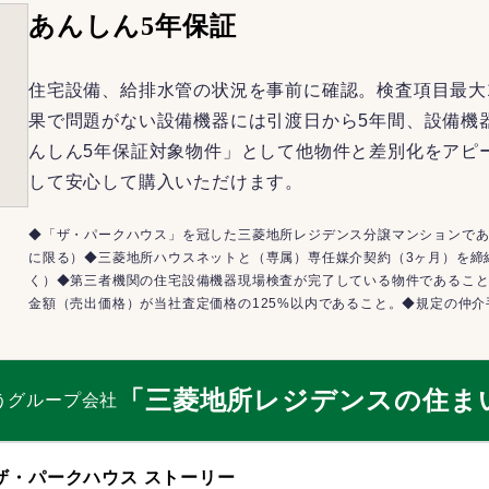
あんしん5年保証
住宅設備、給排水管の状況を事前に確認。検査項目最大
果で問題がない設備機器には引渡日から5年間、設備機
んしん5年保証対象物件」として他物件と差別化をアピ
して安心して購入いただけます。
◆「ザ・パークハウス」を冠した三菱地所レジデンス分譲マンションであ
に限る）◆三菱地所ハウスネットと（専属）専任媒介契約（3ヶ月）を締
く）◆第三者機関の住宅設備機器現場検査が完了している物件であるこ
金額（売出価格）が当社査定価格の125%以内であること。◆規定の仲
「三菱地所レジデンスの住ま
うグループ会社
ザ・パークハウス ストーリー