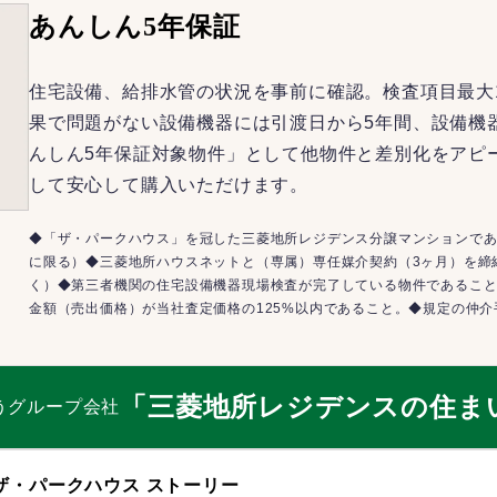
あんしん5年保証
住宅設備、給排水管の状況を事前に確認。検査項目最大
果で問題がない設備機器には引渡日から5年間、設備機
んしん5年保証対象物件」として他物件と差別化をアピ
して安心して購入いただけます。
◆「ザ・パークハウス」を冠した三菱地所レジデンス分譲マンションであ
に限る）◆三菱地所ハウスネットと（専属）専任媒介契約（3ヶ月）を締
く）◆第三者機関の住宅設備機器現場検査が完了している物件であるこ
金額（売出価格）が当社査定価格の125%以内であること。◆規定の仲
「三菱地所レジデンスの住ま
うグループ会社
ザ・パークハウス ストーリー