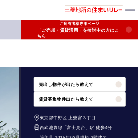
ご所有者様
専用ページ
「ご売却・賃貸活用」を検討中の方はこ
ちら
売出し物件が出たら教えて
賃貸募集物件出たら教えて
東京都中野区
上鷺宮３丁目
西武池袋線
「
富士見台
」駅 徒歩4分
築年月 2015年02月
規模 3階建て