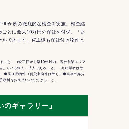
100か所の徹底的な検査を実施。検査結
器ごとに最大10万円の保証を付保。「あ
ールできます。買主様も保証付き物件と
ること。（竣工日から築10年以内。当社営業エリア
結している個人・法人であること。（宅建業者は除
と。◆居住用物件（賃貸中物件は除く）◆当初の媒介
介手数料をお支払いいただけること。
いのギャラリー」