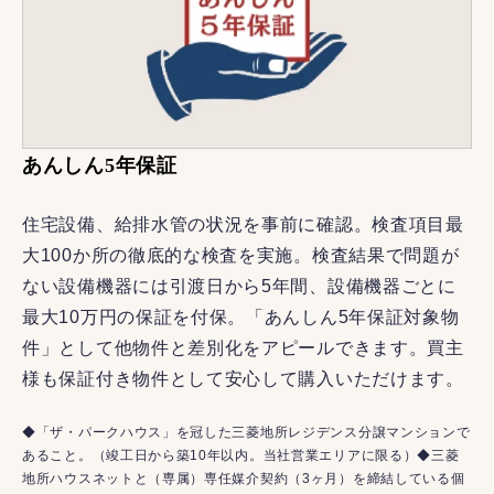
あんしん5年保証
住宅設備、給排水管の状況を事前に確認。検査項目最
大100か所の徹底的な検査を実施。検査結果で問題が
ない設備機器には引渡日から5年間、設備機器ごとに
最大10万円の保証を付保。「あんしん5年保証対象物
件」として他物件と差別化をアピールできます。買主
様も保証付き物件として安心して購入いただけます。
◆「ザ・パークハウス」を冠した三菱地所レジデンス分譲マンションで
あること。（竣工日から築10年以内。当社営業エリアに限る）◆三菱
地所ハウスネットと（専属）専任媒介契約（3ヶ月）を締結している個