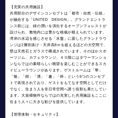
【充実の共用施設】
共用部分のデザインコンセプトは「都市・自然・伝統」
が融合する「UNITED DESIGN」。グランドエントラ
ンス前には、緑の潤いを演出するオープンフォレストが
設けられ、敷地内には豊かな植栽が植えられています。
湾岸の水辺を感じさせる「水盤」に面したグランドラウ
ンジは2層吹抜け・天井高8ｍを超えるほどの大空間で、
壁は天然石とガラスで構成されています。そのほかスポ
ーツジム、カフェラウンジ、４０階にはタワーマンショ
ンならではの素晴らしい眺望を楽しむことができるスカ
イビューラウンジがあります。ゲストルームは「華」
「愉」「樹」「湧」「趣」「粋」という6つのコンセプ
トで表現されており、ゲストをもてなす空間としてだけ
でなく、住まう人を非日常空間へ誘う役割も果たしてい
ます。大規模物件ならではの充実した共用施設もここに
住まう人々に大きな歓びを提供しています。
【管理体制・セキュリティ】