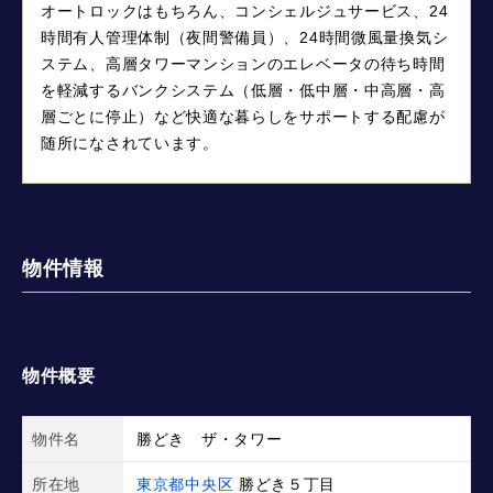
オートロックはもちろん、コンシェルジュサービス、24
時間有人管理体制（夜間警備員）、24時間微風量換気シ
ステム、高層タワーマンションのエレベータの待ち時間
を軽減するバンクシステム（低層・低中層・中高層・高
層ごとに停止）など快適な暮らしをサポートする配慮が
随所になされています。
物件情報
物件概要
物件名
勝どき ザ・タワー
所在地
東京都中央区
勝どき５丁目