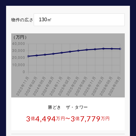
物件の広さ
（万円）
勝どき ザ・タワー
3
4,494
3
7,779
〜
億
万円
億
万円