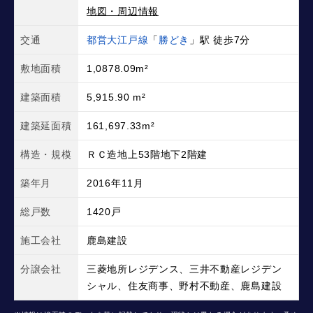
地図・周辺情報
交通
都営大江戸線
「
勝どき
」駅 徒歩7分
敷地面積
1,0878.09m²
建築面積
5,915.90 m²
建築延面積
161,697.33m²
構造・規模
ＲＣ造地上53階地下2階建
築年月
2016年11月
総戸数
1420戸
施工会社
鹿島建設
分譲会社
三菱地所レジデンス、三井不動産レジデン
シャル、住友商事、野村不動産、鹿島建設