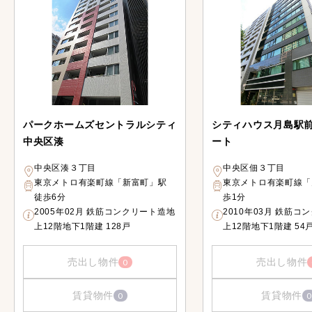
パークホームズセントラルシティ
シティハウス月島駅
中央区湊
ート
中央区湊３丁目
中央区佃３丁目
東京メトロ有楽町線「新富町」駅
東京メトロ有楽町線「
徒歩6分
歩1分
2005年02月 鉄筋コンクリート造地
2010年03月 鉄筋コ
上12階地下1階建 128戸
上12階地下1階建 54
売出し物件
売出し物件
0
賃貸物件
賃貸物件
0
0