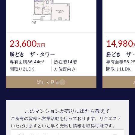
23,600
14,980
万円
勝どき ザ・タワー
勝どき ザ
専有面積
86.44m²
所在階
14階
専有面積
58.2
間取り
2LDK
方位
西向き
間取り
1LDK
詳しく見る
このマンションが売りに出たら教えて
ご所有の皆様へ営業活動を行っております。リクエスト
いただけますといち早く売出し情報を取得可能です。