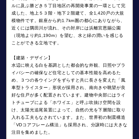
ルに及ぶ勝どき５丁目地区の再開発事業の一環として完
成した、地上５３階・地下２階建て、全1,420戸の大規
模物件です。銀座から約1.7km圏の都心にありながら、
近くには隅田川が流れ、その対岸には浜離宮恩賜公園
（現地より約1,190m）を望む、水と緑の潤いを感じる
ことができる立地です。
【建築・デザイン】
水辺に映える白を基調とした都会的な外観、日照やプラ
イバシーの確保など住宅としての基本性能を高めるた
め、３つの各ウイングをずらすと共に長さを変えた「風
車型トライスター」形状が採用され、南向きや眺望が良
好な住戸が多く配置されています。建物中央部にはライ
トチューブによる「ホワイエ」と呼ぶ吹抜け空間を設
け、太陽光追尾装置によって、自然の光を下層階に取り
入れる工夫もなされています。また、世界初の制震構造
「VDコアフレーム構法」も採用され、分譲時には大きな
注目を集めました。