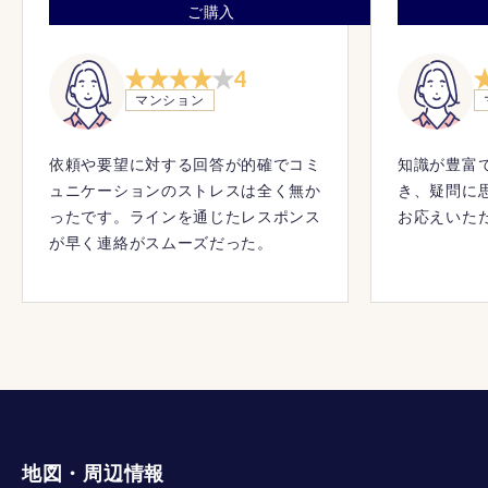
ご購入
4
マンション
依頼や要望に対する回答が的確でコミ
知識が豊富
ュニケーションのストレスは全く無か
き、疑問に
ったです。ラインを通じたレスポンス
お応えいた
が早く連絡がスムーズだった。
地図・周辺情報