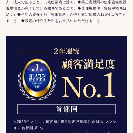
人・法人であること。（宅建業者は除く）◆第三者機関の住宅設備機器
現場検査が完了している物件であること。◆居住用物件（賃貸中物件は
除く）◆当初の媒介金額（売出価格）が当社査定価格の125%以内であ
ること。◆規定の仲介手数料をお支払いいただけること。
※2025年 オリコン顧客満足度®調査 不動産仲介 購入 マンシ
ョン 首都圏 第1位