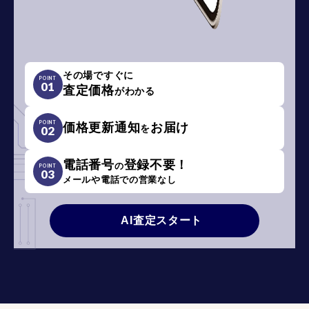
その場ですぐに
POINT
01
査定価格
がわかる
POINT
価格更新通知
お届け
を
02
電話番号
登録不要！
の
POINT
03
メールや電話での営業なし
AI査定スタート