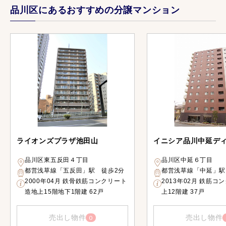
品川区にあるおすすめの分譲マンション
ライオンズプラザ池田山
イニシア品川中延デ
品川区東五反田４丁目
品川区中延６丁目
都営浅草線「五反田」駅 徒歩2分
都営浅草線「中延」駅
2000年04月 鉄骨鉄筋コンクリート
2013年02月 鉄筋コ
造地上15階地下1階建 62戸
上12階建 37戸
売出し物件
売出し物件
0