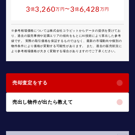
3
3,260
3
6,428
〜
億
万円
億
万円
※参考相場価格については株式会社コラビットからデータの提供を受けてお
り、過去の販売事例や近隣エリアの傾向をもとにAI技術により算出した参考
値です。 実際の取引価格を保証するものではなく、最新の市場動向や個別の
物件条件により価格が変動する可能性があります。 また、過去の販売状況に
より参考相場価格が大きく変動する場合がありますのでご了承ください。
売却査定をする
売出し物件が出たら教えて