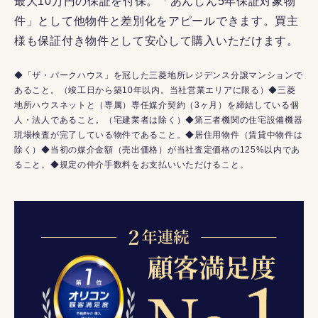
最大10万円の保証を付保。「あんしん5年保証対象物
件」として他物件と差別化をアピールできます。買主
様も保証付き物件として安心して購入いただけます。
◆「ザ・パークハウス」を冠した三菱地所レジデンス分譲マンションで
あること。（竣工日から築10年以内。当社営業エリアに限る）◆三菱
地所ハウスネットと（専属）専任媒介契約（3ヶ月）を締結している個
人・法人であること。（宅建業者は除く）◆第三者機関の住宅設備機器
現場検査が完了している物件であること。◆居住用物件（賃貸中物件は
除く）◆当初の媒介金額（売出価格）が当社査定価格の125%以内であ
ること。◆規定の仲介手数料をお支払いいただけること。