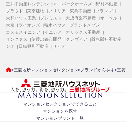
三井不動産レジデンシャル
パークホームズ
野村不動産
プラウド
東京建物
ブリリア
東急不動産
ブランズ
大和ハウス工業
プレミスト
大成有楽不動産
オーベル
大京
ライオンズ
積水ハウス
グランドメゾン
コスモスイニシア
イニシア
オリックス不動産
サンクタス
伊藤忠都市開発
クレヴィア
阪急阪神不動産
ジオ
日鉄興和不動産
リビオ
三菱地所マンションセレクション
ブランドから探す
三菱地
マンションセレクションでできること
マンションを探す
マンションブランド一覧