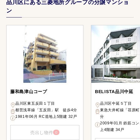
品川区にある三菱地所グループの分譲マンショ
ン
藤和島津山コープ
BELISTA品川中延
品川区東五反田１丁目
品川区中延５丁目
都営浅草線「五反田」駅 徒歩4分
東急大井町線「荏原町
1981年06月 RC造地上5階建 32戸
分
2009年01月 鉄筋コ
上4階建 34戸
売出し物件
0