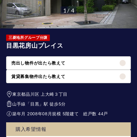
1 / 4
三菱地所グループ分譲
目黒花房山プレイス
売出し物件が出たら教えて
賃貸募集物件出たら教えて
東京都品川区
上大崎３丁目
山手線
「
目黒
」駅 徒歩5分
築年月 2008年08月
規模 5階建て
総戸数 44戸
購入希望情報