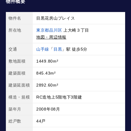
物件概要
物件名
目黒花房山プレイス
所在地
東京都品川区
上大崎３丁目
地図・周辺情報
交通
山手線
「
目黒
」駅 徒歩5分
敷地面積
1449.80m²
建築面積
845.43m²
建築延面積
2892.60m²
構造・規模
RC造地上5階地下3階建
築年月
2008年08月
総戸数
44戸