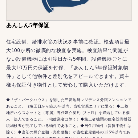
あんしん5年保証
住宅設備、給排水管の状況を事前に確認。検査項目最
大100か所の徹底的な検査を実施。検査結果で問題が
ない設備機器には引渡日から5年間、設備機器ごとに
最大10万円の保証を付保。「あんしん5年保証対象物
件」として他物件と差別化をアピールできます。買主
様も保証付き物件として安心して購入いただけます。
◆「ザ・パークハウス」を冠した三菱地所レジデンス分譲マンションで
あること。（竣工日から築10年以内。当社営業エリアに限る）◆三菱
地所ハウスネットと（専属）専任媒介契約（3ヶ月）を締結している個
人・法人であること。（宅建業者は除く）◆第三者機関の住宅設備機器
現場検査が完了している物件であること。◆居住用物件（賃貸中物件は
除く）◆当初の媒介金額（売出価格）が当社査定価格の125%以内であ