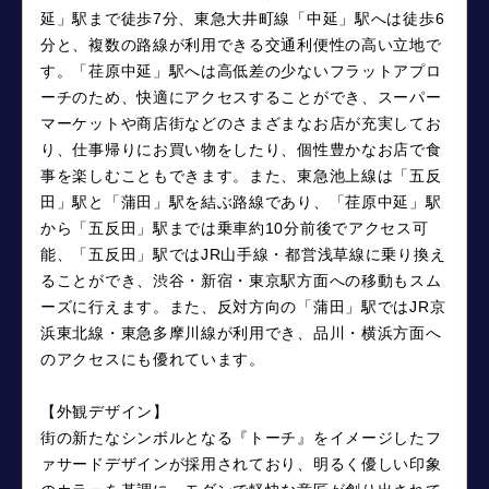
延」駅まで徒歩7分、東急大井町線「中延」駅へは徒歩6
分と、複数の路線が利用できる交通利便性の高い立地で
す。「荏原中延」駅へは高低差の少ないフラットアプロ
ーチのため、快適にアクセスすることができ、スーパー
マーケットや商店街などのさまざまなお店が充実してお
り、仕事帰りにお買い物をしたり、個性豊かなお店で食
事を楽しむこともできます。また、東急池上線は「五反
田」駅と「蒲田」駅を結ぶ路線であり、「荏原中延」駅
から「五反田」駅までは乗車約10分前後でアクセス可
能、「五反田」駅ではJR山手線・都営浅草線に乗り換え
ることができ、渋谷・新宿・東京駅方面への移動もスム
ーズに行えます。また、反対方向の「蒲田」駅ではJR京
浜東北線・東急多摩川線が利用でき、品川・横浜方面へ
のアクセスにも優れています。
【外観デザイン】
街の新たなシンボルとなる『トーチ』をイメージしたフ
ァサードデザインが採用されており、明るく優しい印象