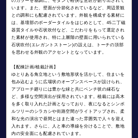
のカラーを基調に、モダンで軽快な意匠が創り出されて
います。また、壁面が分節化されているなど、周辺景観
との調和にも配慮されています。外観を構成する素材に
は、基壇部のボーダータイルをはじめとして、45二丁磁
器質タイルや石状吹付など、こだわりをもって選定され
た素材が使用され、特に上層階の壁面に用いられている
石状吹付(エレガントストーン)の設えは、トーチの頂部
を思わせる外観のアクセントとなっています。
【配棟計画/植栽計画】
ゆとりある角立地という敷地形状を活かして、住まいを
包み込むように広場状のオープンスペースが設けられ、
アプローチ廻りには豊かな緑と共にベンチ状の縁石な
ど、多様な空間演出が採用されています。植栽には高木
を多く取り入れた計画となっており、夜になるとシンボ
ルツリーのシラカシや街路空間がライトアップされ、柔
和な光の演出で昼間とはまた違った雰囲気で人々を迎え
入れます。さらに、人と車の導線を分けることで、敷地
内の安全面にも配慮されています。