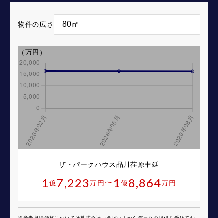
物件の広さ
（万円）
ザ・パークハウス品川荏原中延
1
7,223
1
8,864
〜
億
万円
億
万円
※参考相場価格については株式会社コラビットからデータの提供を受けてお