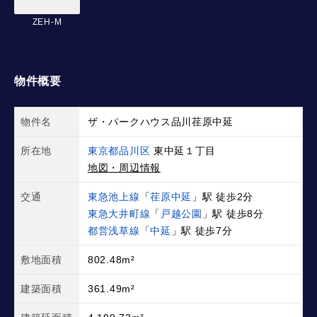
ZEH-M
物件概要
物件名
ザ・パークハウス品川荏原中延
所在地
東京都品川区
東中延１丁目
地図・周辺情報
交通
東急池上線
「
荏原中延
」駅 徒歩2分
東急大井町線
「
戸越公園
」駅 徒歩8分
都営浅草線
「
中延
」駅 徒歩7分
敷地面積
802.48m²
建築面積
361.49m²