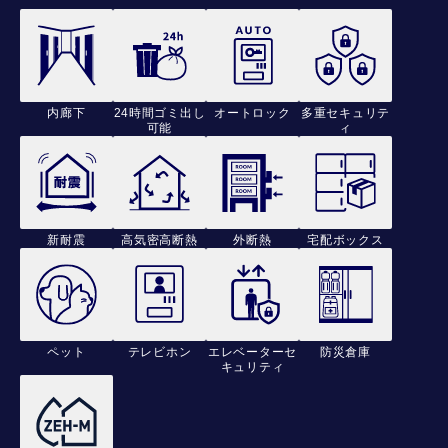
内廊下
24時間ゴミ出し
オートロック
多重セキュリテ
可能
ィ
新耐震
高気密高断熱
外断熱
宅配ボックス
ペット
テレビホン
エレベーターセ
防災倉庫
キュリティ