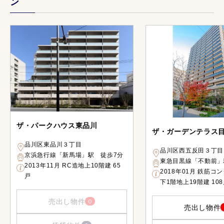
ン
ザ・パークハウス東品川
ザ・ガーデンテラス
品川区東品川３丁目
品川区西五反田３丁目
京浜急行線「新馬場」駅 徒歩7分
東急目黒線「不動前」
2013年11月 RC造地上10階建 65
2018年01月 鉄筋コ
戸
下1階地上19階建 10
売出し物件
0
売出し物件