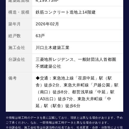
建築延面積
4,199.73m²
構造・規模
鉄筋コンクリート造地上14階建
築年月
2026年02月
総戸数
63戸
施工会社
川口土木建築工業
分譲会社
三菱地所レジデンス、一般財団法人首都圏
不燃建築公社
備考
◆交通：東急池上線「荏原中延」駅（駅
舎）徒歩2分、東急大井町線「戸越公園」駅
（南口）徒歩8分、都営浅草線「中延」駅
（A3出口）徒歩7分、東急大井町線「中
延」駅（駅舎）徒歩6分
※情報は竣工時のデータを基に記載しており、現状とは異なる場合があります。予め
ご了承ください。なお、一部情報は竣工時データと異なる場合があります。
※分譲会社、施工会社等は分譲当時の社名であり、社名変更・合併・分割等により現