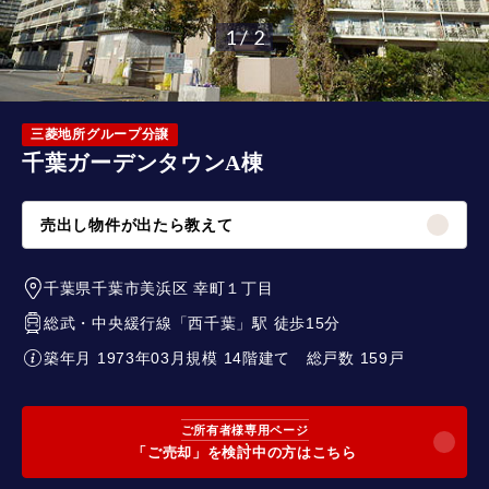
1 / 2
三菱地所グループ分譲
千葉ガーデンタウンA棟
売出し物件が出たら教えて
千葉県千葉市美浜区
幸町１丁目
総武・中央緩行線
「
西千葉
」駅 徒歩15分
築年月 1973年03月
規模 14階建て
総戸数 159戸
ご所有者様専用ページ
「ご売却」を検討中の方はこちら