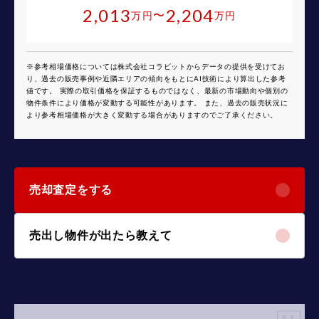
2,013
2,204
〜
万円
万円
※参考相場価格については株式会社コラビットからデータの提供を受けてお
り、過去の販売事例や近隣エリアの傾向をもとにAI技術により算出した参考
値です。 実際の取引価格を保証するものではなく、最新の市場動向や個別の
物件条件により価格が変動する可能性があります。 また、過去の販売状況に
より参考相場価格が大きく変動する場合がありますのでご了承ください。
売却査定をする
売出し物件が出たら教えて