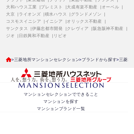
大和ハウス工業
プレミスト
大成有楽不動産
オーベル
大京
ライオンズ
積水ハウス
グランドメゾン
コスモスイニシア
イニシア
オリックス不動産
サンクタス
伊藤忠都市開発
クレヴィア
阪急阪神不動産
ジオ
日鉄興和不動産
リビオ
三菱地所マンションセレクション
ブランドから探す
三菱地
マンションセレクションでできること
マンションを探す
マンションブランド一覧