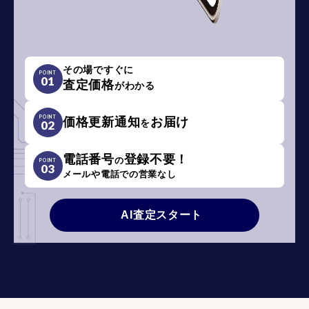
その場ですぐに
POINT
01
査定価格
がわかる
POINT
価格更新通知
お届け
を
02
電話番号
登録不要！
の
POINT
03
メールや電話での営業なし
AI査定スタート