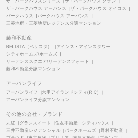
ザ・パークハウスシリーズ
ザ・パークハウス グラン
ザ・パークハウス アーバンス
ザ・パークハウス オイコス
パークハウス
パークハウス アーバンス
三菱地所・三菱地所レジデンス分譲マンション
藤和不動産
BELISTA（ベリスタ）
アインス・アインスタワー
シティホームズ/ホームズ
リーデンススクエア/リーデンスフォート
藤和不動産分譲マンション
アーバンライフ
アーバンライフ
六甲アイランドシティ(RIC)
アーバンライフ分譲マンション
その他の会社・ブランド
丸紅
グランスイート
住友不動産
シティハウス
三井不動産レジデンシャル
パークホームズ
野村不動産
プラウド
東京建物
ブリリア
東急不動産
ブランズ