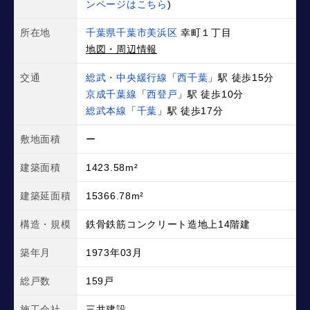
ンページはこちら
)
所在地
千葉県千葉市美浜区
幸町１丁目
地図・周辺情報
交通
総武・中央緩行線
「
西千葉
」駅 徒歩15分
京成千葉線
「
西登戸
」駅 徒歩10分
総武本線
「
千葉
」駅 徒歩17分
敷地面積
ー
建築面積
1423.58m²
建築延面積
15366.78m²
構造・規模
鉄骨鉄筋コンクリート造地上14階建
築年月
1973年03月
総戸数
159戸
施工会社
三井建設