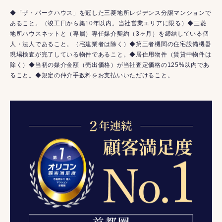
◆「ザ・パークハウス」を冠した三菱地所レジデンス分譲マンションで
あること。（竣工日から築10年以内。当社営業エリアに限る）◆三菱
地所ハウスネットと（専属）専任媒介契約（3ヶ月）を締結している個
人・法人であること。（宅建業者は除く）◆第三者機関の住宅設備機器
現場検査が完了している物件であること。◆居住用物件（賃貸中物件は
除く）◆当初の媒介金額（売出価格）が当社査定価格の125%以内であ
ること。◆規定の仲介手数料をお支払いいただけること。