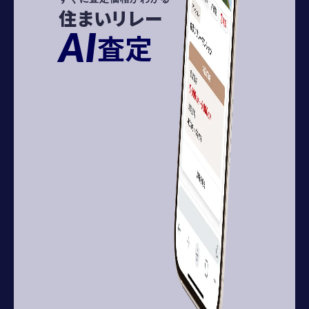
住まいリレー
AI
査定