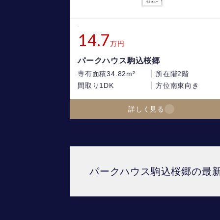
14.7
万円
パークハウス駒込桜郷
専有面積
34.82m²
所在階
2階
間取り
1DK
方位
南東向き
詳しく見る
パークハウス駒込桜郷の最