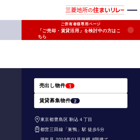
ご所有者様
専用ページ
「ご売却・賃貸活用」を検討中の方はこ
ちら
売出し物件
1
賃貸募集物件
2
東京都豊島区
駒込４丁目
都営三田線
「
巣鴨
」駅 徒歩5分
築年月 2010年01月
規模 8階建て