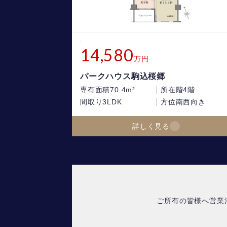
14,580
万円
パークハウス駒込桜郷
専有面積
70.4m²
所在階
4階
間取り
3LDK
方位
南西向き
詳しく見る
ご所有の皆様へ営業