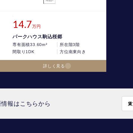
14.7
万円
パークハウス駒込桜郷
専有面積
33.60m²
所在階
3階
間取り
1DK
方位
南東向き
詳しく見る
新情報はこちらから
賃