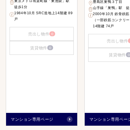
東京メトロ有楽町線「東池袋」駅
豊島区巣鴨３丁目
徒歩1分
山手線「巣鴨」駅 徒
1984年10月 SRC造地上14階建 89
2000年10月 鉄骨鉄
戸
（一部鉄筋コンクリー
14階建 74戸
売出し物件
0
売出し物件
賃貸物件
0
賃貸物件
0
マンション専用ページ
マンション専用ペー