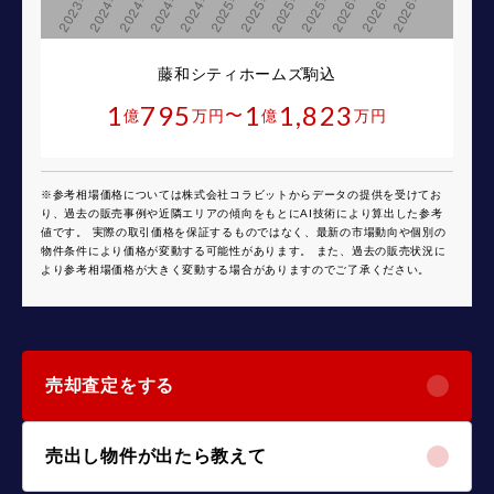
藤和シティホームズ駒込
1
795
1
1,823
〜
億
万円
億
万円
※参考相場価格については株式会社コラビットからデータの提供を受けてお
り、過去の販売事例や近隣エリアの傾向をもとにAI技術により算出した参考
値です。 実際の取引価格を保証するものではなく、最新の市場動向や個別の
物件条件により価格が変動する可能性があります。 また、過去の販売状況に
より参考相場価格が大きく変動する場合がありますのでご了承ください。
売却査定をする
売出し物件が出たら教えて