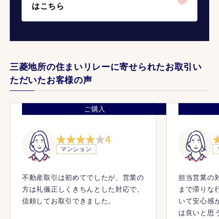
はこちら
三菱地所の住まいリレーに寄せられたお取引い
ただいたお客様の声
ご購入
4
マンション
不動産取引は初めてでしたが、営業の
担当営業の
方は礼儀正しくきちんとした対応で、
まで滞りな
信頼してお取引できました。
いて安心感
は良いと思