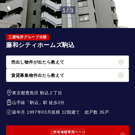
1 / 3
三菱地所グループ分譲
藤和シティホームズ駒込
売出し物件が出たら教えて
賃貸募集物件出たら教えて
東京都豊島区
駒込２丁目
山手線
「
駒込
」駅 徒歩2分
築年月 1997年03月
規模 12階建て
総戸数 35戸
ご所有者様専用ページ