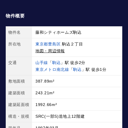
物件概要
物件名
藤和シティホームズ駒込
所在地
東京都豊島区
駒込２丁目
地図・周辺情報
交通
山手線
「
駒込
」駅 徒歩2分
東京メトロ南北線
「
駒込
」駅 徒歩1分
敷地面積
387.89m²
建築面積
243.21m²
建築延面積
1992.66m²
構造・規模
SRC(一部S)造地上12階建