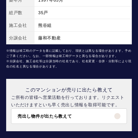
築年月
1997年03月
総戸数
35戸
施工会社
熊谷組
分譲会社
藤和不動産
※情報は竣工時のデータを基に記載しており、現状とは異なる場合があります。予め
ご了承ください。なお、一部情報は竣工時データと異なる場合があります。
※分譲会社、施工会社等は分譲当時の社名であり、社名変更・合併・分割等により現
在の社名と異なる場合があります。
このマンションが売りに出たら教えて
ご所有の皆様へ営業活動を行っております。リクエスト
いただけますといち早く売出し情報を取得可能です。
売出し物件が出たら教えて