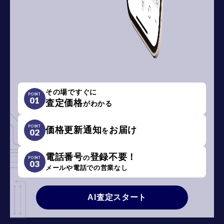
その場ですぐに
POINT
01
査定価格
がわかる
POINT
価格更新通知
お届け
を
02
電話番号
登録不要！
の
POINT
03
メールや電話での営業なし
AI査定スタート