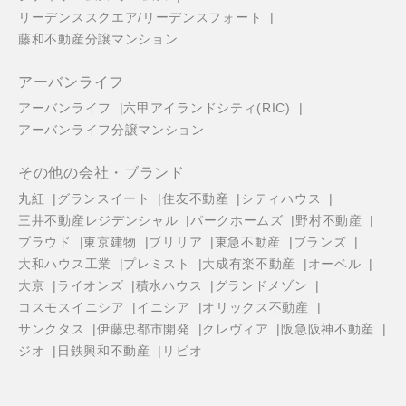
リーデンススクエア/リーデンスフォート
藤和不動産分譲マンション
アーバンライフ
アーバンライフ
六甲アイランドシティ(RIC)
アーバンライフ分譲マンション
その他の会社・ブランド
丸紅
グランスイート
住友不動産
シティハウス
三井不動産レジデンシャル
パークホームズ
野村不動産
プラウド
東京建物
ブリリア
東急不動産
ブランズ
大和ハウス工業
プレミスト
大成有楽不動産
オーベル
大京
ライオンズ
積水ハウス
グランドメゾン
コスモスイニシア
イニシア
オリックス不動産
サンクタス
伊藤忠都市開発
クレヴィア
阪急阪神不動産
ジオ
日鉄興和不動産
リビオ