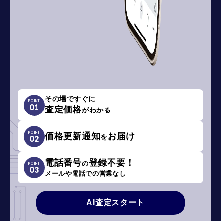
その場ですぐに
POINT
01
査定価格
がわかる
POINT
価格更新通知
お届け
を
02
電話番号
登録不要！
の
POINT
03
メールや電話での営業なし
AI査定スタート