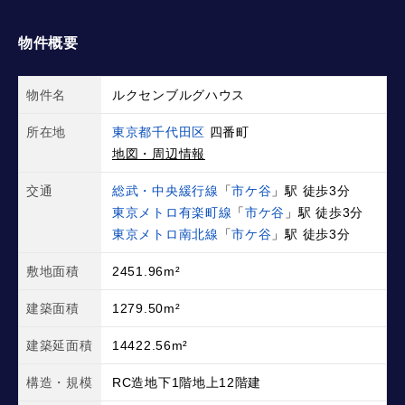
物件概要
物件名
ルクセンブルグハウス
所在地
東京都千代田区
四番町
地図・周辺情報
交通
総武・中央緩行線
「
市ケ谷
」駅 徒歩3分
東京メトロ有楽町線
「
市ケ谷
」駅 徒歩3分
東京メトロ南北線
「
市ケ谷
」駅 徒歩3分
敷地面積
2451.96m²
建築面積
1279.50m²
建築延面積
14422.56m²
構造・規模
RC造地下1階地上12階建