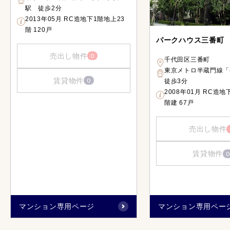
駅 徒歩2分
2013年05月 RC造地下1階地上23
階 120戸
パークハウス三番町
売出し物件
0
千代田区三番町
東京メトロ半蔵門線
賃貸物件
0
徒歩3分
2008年01月 RC造地
階建 67戸
売出し物件
賃貸物件
0
マンション専用ページ
マンション専用ペー