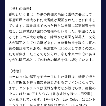
【番町の由来】
番町という名は、外濠の内側の高台に護衛の要として、
幕府直臣で構成された大番組が配置されたことに由来し
ています。高級旗本であった彼らは番町に武家屋敷を形
成し、江戸城及び諸門の警備を行いました。明治に入る
とそれらの広大な敷地と、緑豊かな庭園を財界人・文化
人が邸宅として住み継ぎます。文藝春秋社を設立し直木
賞の創設者でもある、菊池寛をはじめとして多くの文人
たちが集まったことでも知られ、今も東京の中心にあり
ながら邸宅地としての独自の風格を保ち続けています。
【特徴】
ヨーロッパの邸宅をモチーフにした外観は、端正で凛と
した雰囲気を持ち格式を感じさせるデザインになってい
ます。エントランスは優雅な車寄せが設けられ、建物の
中央には3つのアトリウム（吹き抜けを持つ共用空間）
が用意されています。1F～5Fの「Lux Cube」はエント
ランスロビーから続く吹き抜け空間に、6F～9Fの