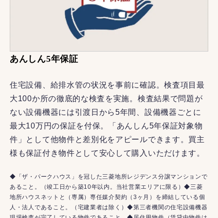
あんしん5年保証
住宅設備、給排水管の状況を事前に確認。検査項目最
大100か所の徹底的な検査を実施。検査結果で問題が
ない設備機器には引渡日から5年間、設備機器ごとに
最大10万円の保証を付保。「あんしん5年保証対象物
件」として他物件と差別化をアピールできます。買主
様も保証付き物件として安心して購入いただけます。
◆「ザ・パークハウス」を冠した三菱地所レジデンス分譲マンションで
あること。（竣工日から築10年以内。当社営業エリアに限る）◆三菱
地所ハウスネットと（専属）専任媒介契約（3ヶ月）を締結している個
人・法人であること。（宅建業者は除く）◆第三者機関の住宅設備機器
現場検査が完了している物件であること。◆居住用物件（賃貸中物件は