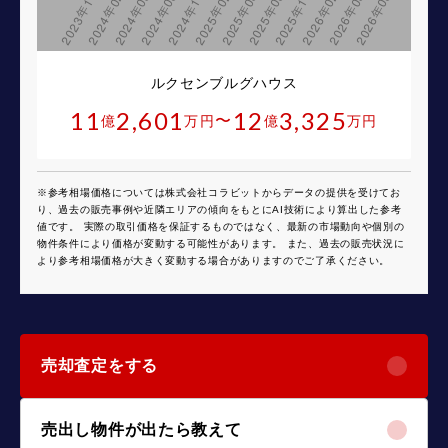
ルクセンブルグハウス
11
2,601
12
3,325
〜
億
万円
億
万円
※参考相場価格については株式会社コラビットからデータの提供を受けてお
り、過去の販売事例や近隣エリアの傾向をもとにAI技術により算出した参考
値です。 実際の取引価格を保証するものではなく、最新の市場動向や個別の
物件条件により価格が変動する可能性があります。 また、過去の販売状況に
より参考相場価格が大きく変動する場合がありますのでご了承ください。
売却査定をする
売出し物件が出たら教えて