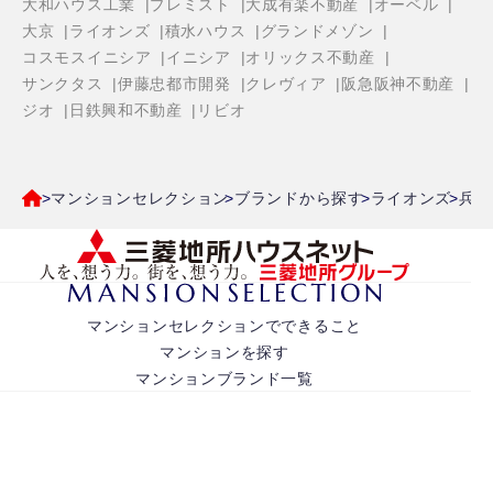
大和ハウス工業
プレミスト
大成有楽不動産
オーベル
大京
ライオンズ
積水ハウス
グランドメゾン
コスモスイニシア
イニシア
オリックス不動産
サンクタス
伊藤忠都市開発
クレヴィア
阪急阪神不動産
ジオ
日鉄興和不動産
リビオ
マンションセレクション
ブランドから探す
ライオンズ
兵庫
マンションセレクションでできること
マンションを探す
マンションブランド一覧