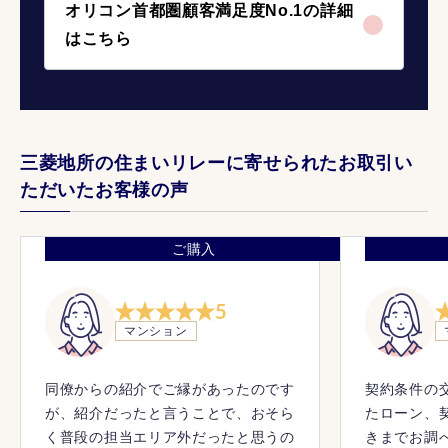
オリコン首都圏顧客満足度No.1の詳細
はこちら
三菱地所の住まいリレーに寄せられたお取引い
ただいたお客様の声
ご購入
5
マンション
同僚からの紹介でご縁があったのです
契約条件の
が、紹介だったと言うことで、おそら
たローン、
く普段の担当エリア外だったと思うの
きまでお調