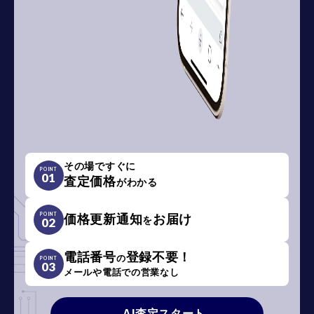
その場ですぐに
POINT
01
査定価格
がわかる
POINT
価格更新通知
お届け
を
02
電話番号
登録不要！
の
POINT
03
メールや電話での営業なし
AI査定スタート