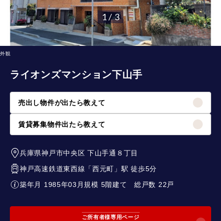
1 / 3
外観
ライオンズマンション下山手
売出し物件が出たら教えて
賃貸募集物件出たら教えて
兵庫県神戸市中央区
下山手通８丁目
神戸高速鉄道東西線
「
西元町
」駅 徒歩5分
築年月 1985年03月
規模 5階建て
総戸数 22戸
ご所有者様専用ページ