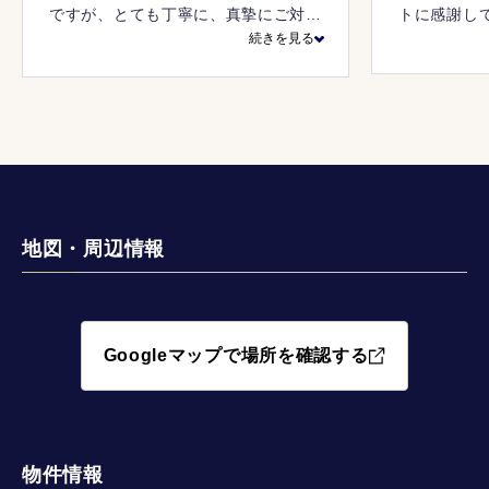
ですが、とても丁寧に、真摯にご対応
トに感謝し
続きを見る
いただき購入という決断ができまし
た。書類に関しても分かりやすくご説
明いただき安心感がありました。
地図・周辺情報
Googleマップで場所を確認する
物件情報