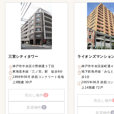
三宮シティタワー
ライオンズマンショ
神戸市中央区小野柄通３丁目
神戸市中央区栄町通４
東海道本線「三ノ宮」駅 徒歩8分
地下鉄海岸線「みなと
1998年09月 鉄筋コンクリート造地
歩1分
上9階建 39戸
2005年06月 鉄筋コ
上14階建 72戸
売出し物件
0
売出し物件
賃貸物件
0
賃貸物件
0