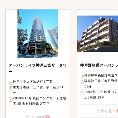
アーバンライフ神戸三宮ザ・タワ
神戸野崎通アーバン
ー
神戸市中央区野崎通３
阪急神戸線「春日野道
神戸市中央区加納町６丁目
13分
東海道本線「三ノ宮」駅 徒歩11
1998年10月 鉄筋コ
分
上6階建 23戸
2009年11月 鉄筋コンクリート造地
下1階地上34階建 277戸
売出し物件
売出し物件
0