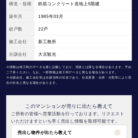
構造・規模
鉄筋コンクリート造地上5階建
築年月
1985年03月
総戸数
22戸
施工会社
新工務所
分譲会社
大京観光
※情報は竣工時のデータを基に記載しており、現状とは異なる場合があります。予め
ご了承ください。なお、一部情報は竣工時データと異なる場合があります。
※分譲会社、施工会社等は分譲当時の社名であり、社名変更・合併・分割等により現
在の社名と異なる場合があります。
このマンションが売りに出たら教えて
ご所有の皆様へ営業活動を行っております。リクエスト
いただけますといち早く売出し情報を取得可能です。
売出し物件が出たら教えて