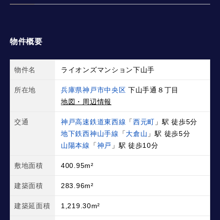
物件概要
物件名
ライオンズマンション下山手
所在地
兵庫県神戸市中央区
下山手通８丁目
地図・周辺情報
交通
神戸高速鉄道東西線
「
西元町
」駅 徒歩5分
地下鉄西神山手線
「
大倉山
」駅 徒歩5分
山陽本線
「
神戸
」駅 徒歩10分
敷地面積
400.95m²
建築面積
283.96m²
建築延面積
1,219.30m²