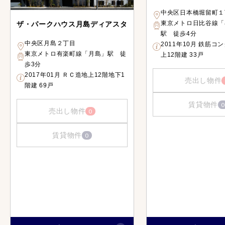
中央区日本橋堀留町１
東京メトロ日比谷線「
ザ・パークハウス月島ディアスタ
駅 徒歩4分
中央区月島２丁目
2011年10月 鉄筋コ
東京メトロ有楽町線「月島」駅 徒
上12階建 33戸
歩3分
2017年01月 ＲＣ造地上12階地下1
売出し物件
階建 69戸
賃貸物件
0
売出し物件
0
賃貸物件
0