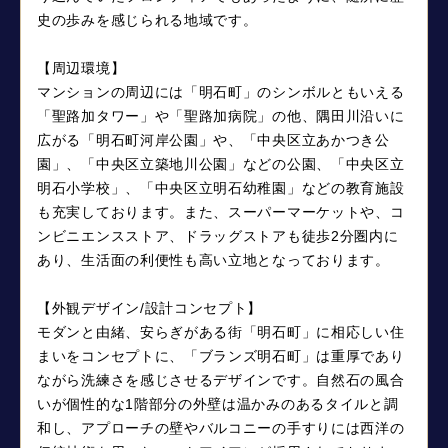
史の歩みを感じられる地域です。
【周辺環境】
マンションの周辺には「明石町」のシンボルともいえる
「聖路加タワー」や「聖路加病院」の他、隅田川沿いに
広がる「明石町河岸公園」や、「中央区立あかつき公
園」、「中央区立築地川公園」などの公園、「中央区立
明石小学校」、「中央区立明石幼稚園」などの教育施設
も充実しております。また、スーパーマーケットや、コ
ンビニエンスストア、ドラッグストアも徒歩2分圏内に
あり、生活面の利便性も高い立地となっております。
【外観デザイン/設計コンセプト】
モダンと由緒、安らぎがある街「明石町」に相応しい住
まいをコンセプトに、「ブランズ明石町」は重厚であり
ながら洗練さを感じさせるデザインです。自然石の風合
いが個性的な1階部分の外壁は温かみのあるタイルと調
和し、アプローチの壁やバルコニーの手すりには西洋の