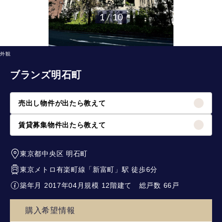
1 / 10
外観
ブランズ明石町
売出し物件が出たら教えて
賃貸募集物件出たら教えて
東京都中央区
明石町
東京メトロ有楽町線
「
新富町
」駅 徒歩6分
築年月 2017年04月
規模 12階建て
総戸数 66戸
購入希望情報