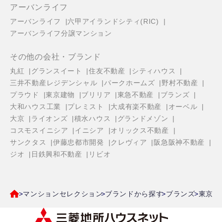
アーバンライフ
アーバンライフ
六甲アイランドシティ(RIC)
アーバンライフ分譲マンション
その他の会社・ブランド
丸紅
グランスイート
住友不動産
シティハウス
三井不動産レジデンシャル
パークホームズ
野村不動産
プラウド
東京建物
ブリリア
東急不動産
ブランズ
大和ハウス工業
プレミスト
大成有楽不動産
オーベル
大京
ライオンズ
積水ハウス
グランドメゾン
コスモスイニシア
イニシア
オリックス不動産
サンクタス
伊藤忠都市開発
クレヴィア
阪急阪神不動産
ジオ
日鉄興和不動産
リビオ
マンションセレクション
ブランドから探す
ブランズ
東京都