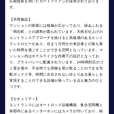
伝統技術を用いたロートアイアンが採用されておりま
す。
【共用施設】
マンションの前面には植栽が広がっており、緑あふれる
「明石町」との調和が図られています。天然石仕上げの
エントランスアプローチを抜けると高級感のあるエント
ランスロビーがあり、住まう方同士や来訪者との落ち着
いた時間を過ごすことができる空間となっています。マ
ンション内はホテルライクな内廊下の設計となってお
り、プライバシーに配慮されています。24時間対応のゴ
ミ置き場や、不在時でも荷物を受け取ることのできる宅
配ボックス等、時間に左右されないゆとりある暮らしを
実現することのできる設備が揃っている点も魅力のひと
つです。
【セキュリティ】
エントランスにはオートロック設備機能、集合玄関機と
各邸内にあるインターホンにはカメラが付いており、録