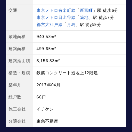
交通
東京メトロ有楽町線
「
新富町
」駅 徒歩6分
東京メトロ日比谷線
「
築地
」駅 徒歩7分
都営大江戸線
「
月島
」駅 徒歩9分
敷地面積
940.53m²
建築面積
499.65m²
建築延面積
5,156.33m²
構造・規模
鉄筋コンクリート造地上12階建
築年月
2017年04月
総戸数
66戸
施工会社
イチケン
分譲会社
東急不動産