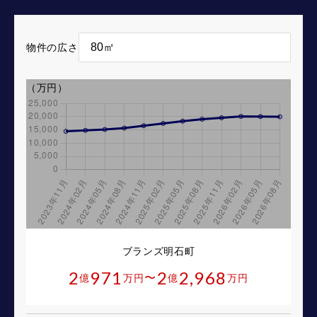
物件の広さ
（万円）
ブランズ明石町
2
971
2
2,968
〜
億
万円
億
万円