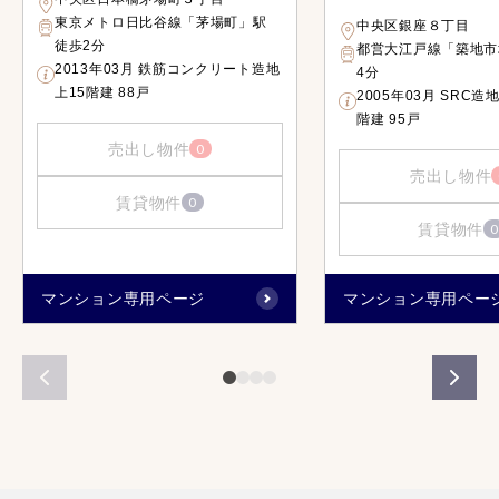
東京メトロ日比谷線「茅場町」駅
中央区銀座８丁目
徒歩2分
都営大江戸線「築地市
2013年03月 鉄筋コンクリート造地
4分
上15階建 88戸
2005年03月 SRC造
階建 95戸
売出し物件
0
売出し物件
賃貸物件
0
賃貸物件
0
マンション専用ページ
マンション専用ペー