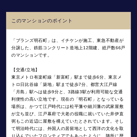
このマンションのポイント
「ブランズ明石町」は、イチケンが施工、東急不動産が
分譲した、鉄筋コンクリート造地上12階建、総戸数66戸
のマンションです。
【交通/立地】
東京メトロ有楽町線「新富町」駅まで徒歩6分、東京メ
トロ日比谷線「築地」駅まで徒歩7分、都営大江戸線
「月島」駅へは徒歩9分と、3路線3駅が利用可能な交通
利便性の高い立地です。現在の「明石町」となっている
場所は、かつて江戸時代には松平藩や細川藩の武家屋敷
が立ち並び、江戸幕府で大老の役職に就いていた井伊直
弼もこの近辺に屋敷を構えていたとされています。そし
て明治時代には、外国人の居留地として西洋の文化を取
り込んでいたフロンティアでもあったように、随所に歴