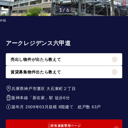
1 / 6
外観
アークレジデンス六甲道
売出し物件が出たら教えて
賃貸募集物件出たら教えて
兵庫県神戸市灘区
大石東町２丁目
阪神本線
「
新在家
」駅 徒歩6分
築年月 2009年03月
規模 8階建て
総戸数 63戸
ご所有者様専用ページ