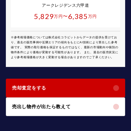
アークレジデンス六甲道
5,829
6,385
〜
万円
万円
※参考相場価格については株式会社コラビットからデータの提供を受けてお
り、過去の販売事例や近隣エリアの傾向をもとにAI技術により算出した参考
値です。 実際の取引価格を保証するものではなく、最新の市場動向や個別の
物件条件により価格が変動する可能性があります。 また、過去の販売状況に
より参考相場価格が大きく変動する場合がありますのでご了承ください。
売却査定をする
売出し物件が出たら教えて