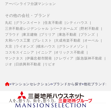
アーバンライフ分譲マンション
その他の会社・ブランド
丸紅
グランスイート
住友不動産
シティハウス
三井不動産レジデンシャル
パークホームズ
野村不動産
プラウド
東京建物
ブリリア
東急不動産
ブランズ
大和ハウス工業
プレミスト
大成有楽不動産
オーベル
大京
ライオンズ
積水ハウス
グランドメゾン
コスモスイニシア
イニシア
オリックス不動産
サンクタス
伊藤忠都市開発
クレヴィア
阪急阪神不動産
ジオ
日鉄興和不動産
リビオ
マンションセレクション
ブランドから探す
他社ブランド分