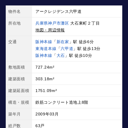
物件名
アークレジデンス六甲道
所在地
兵庫県神戸市灘区
大石東町２丁目
地図・周辺情報
交通
阪神本線
「
新在家
」駅 徒歩6分
東海道本線
「
六甲道
」駅 徒歩13分
阪神本線
「
大石
」駅 徒歩10分
敷地面積
727.24m²
建築面積
303.18m²
建築延面積
1751.09m²
構造・規模
鉄筋コンクリート造地上8階
築年月
2009年03月
総戸数
63戸