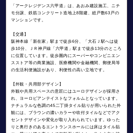
「アークレジデンス六甲道」は、あおみ建設施工、ニチ
モ分譲、鉄筋コンクリート造地上8階建、総戸数63戸の
マンションです。
【交通】
阪神本線「新在家」駅まで徒歩6分、「大石Ｊ駅へは徒
歩10分、ＪＲ神戸線「六甲道」駅まで徒歩13分のところ
に位置しています。徒歩圏内にスーパーやコンビニエン
スストア等の商業施設、医療機関や金融機関、郵便局等
の生活利便施設があり、利便性の高い立地です。
【外観・共用部デザイン】
外観や共用スペースの意匠にはユーロデザインが採用さ
れ、ヨーロピアンテイストなフォルムとなっています。
ナチュラルな色調の45二丁掛タイル貼りが用いられた外
観には、ブラウンの濃いカラーや吹付タイルなどでアク
セントデザインや変化が取り入れられています。ゆった
りと奥行きのあるエントランスホールには床はタイル貼