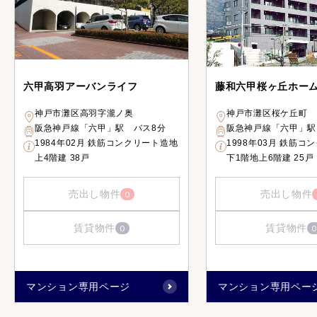
六甲高羽アーバンライフ
藤和六甲桜ヶ丘ホー
神戸市灘区高羽字瀧ノ奥
神戸市灘区桜ケ丘町
阪急神戸線「六甲」駅 バス8分
阪急神戸線「六甲」駅
1984年02月 鉄筋コンクリート造地
1998年03月 鉄筋コ
上4階建 38戸
下1階地上6階建 25戸
売出し物件
売出し物件
0
賃貸物件
賃貸物件
0
0
マンション専用ページ
マンション専用ペー