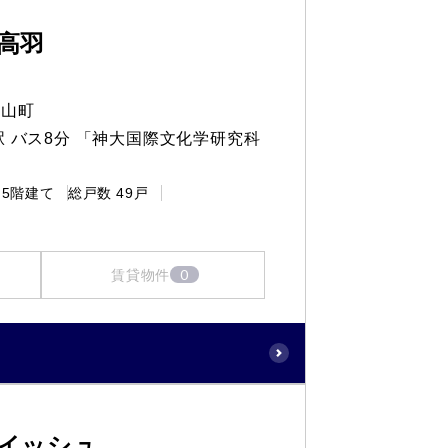
高羽
王山町
駅 バス8分 「神大国際文化学研究科
5階建て
総戸数
49戸
0
賃貸物件
イッシュ