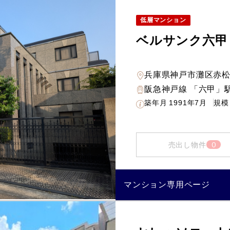
低層マンション
ベルサンク六甲
兵庫県神戸市灘区赤
阪急神戸線 「六甲」駅
築年月
1991年7月
規模
0
売出し物件
マンション専用ページ