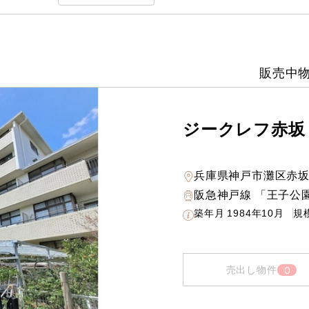
販売中
ジークレフ赤坂
兵庫県神戸市灘区赤
阪急神戸線 「王子公園
築年月
1984年10月
規
0
売出し物件