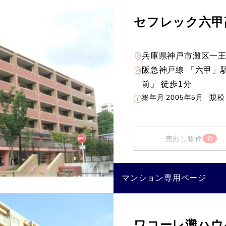
セフレック六甲
兵庫県神戸市灘区一
阪急神戸線 「六甲」
前」 徒歩1分
築年月
2005年5月
規模
0
売出し物件
マンション専用ページ
ワコーレ灘ハウ