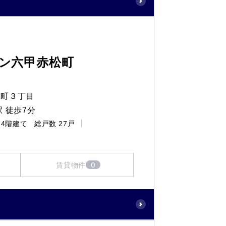
ン六甲赤松町
松町３丁目
 徒歩7分
4階建て
総戸数
27戸
0
賃貸物件