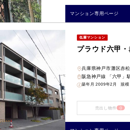
マンション専用ページ
低層マンション
プラウド六甲・
兵庫県神戸市灘区赤
阪急神戸線 「六甲」駅
築年月
2009年2月
規模
0
売出し物件