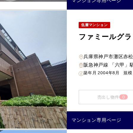
マンション専用ページ
低層マンション
ファミールグラ
兵庫県神戸市灘区赤
阪急神戸線 「六甲」駅
築年月
2004年8月
規模
0
売出し物件
マンション専用ページ