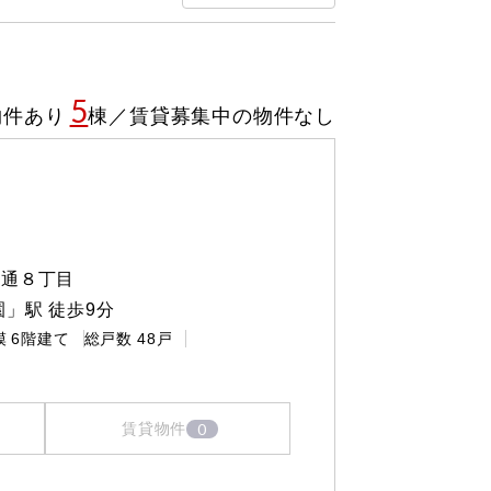
5
物件あり
棟
／
賃貸募集中の物件なし
坂通８丁目
」駅 徒歩9分
模
6階建て
総戸数
48戸
0
賃貸物件