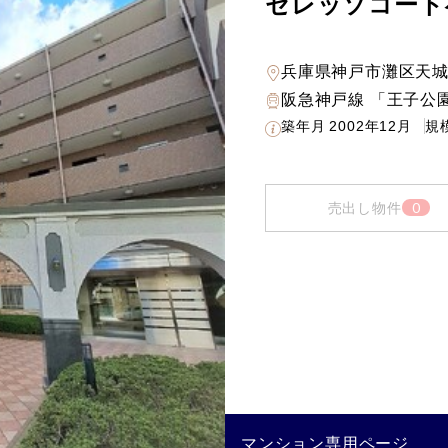
セレッソコート
兵庫県神戸市灘区天
阪急神戸線 「王子公園
築年月
2002年12月
規
0
売出し物件
マンション専用ページ