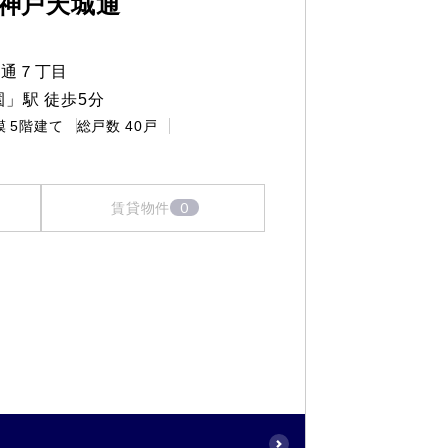
神戸天城通
城通７丁目
」駅 徒歩5分
模
5階建て
総戸数
40戸
0
賃貸物件