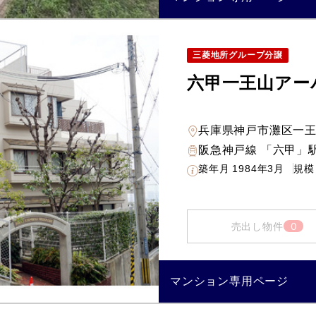
三菱地所グループ分譲
六甲一王山アー
兵庫県神戸市灘区一
阪急神戸線 「六甲」駅
築年月
1984年3月
規模
0
売出し物件
マンション専用ページ