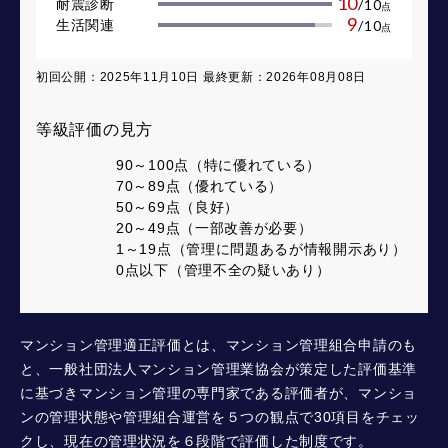
10
耐震診断
/
10
点
9
生活関連
/
10
点
初回公開：2025年11月10日 最終更新：2026年08月08日
等級評価の見方
90～100点（特に優れている）
70～89点（優れている）
50～69点（良好）
20～49点（一部改善が必要）
1～19点（管理に問題あるが情報開示あり）
0点以下（管理不全の疑いあり）
マンション管理適正評価とは、マンション管理組合申請のも
と、一般社団法人マンション管理業協会が策定した評価基準
に基づきマンション管理の専門家である評価者が、マンショ
ンの管理状態や管理組合運営を５つの観点で30項目をチェッ
クし、現在の管理状況を６段階で評価した制度です。