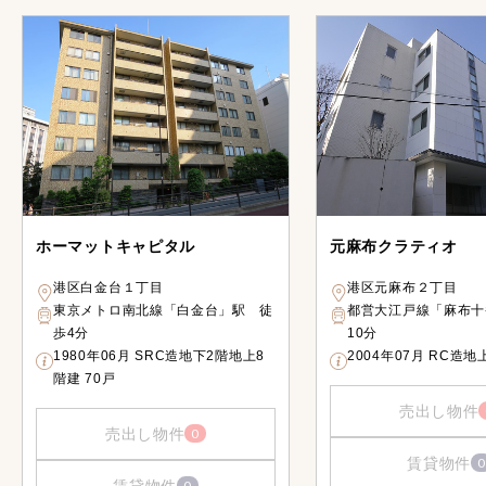
ホーマットキャピタル
元麻布クラティオ
港区白金台１丁目
港区元麻布２丁目
東京メトロ南北線「白金台」駅 徒
都営大江戸線「麻布十
歩4分
10分
1980年06月 SRC造地下2階地上8
2004年07月 RC造地
階建 70戸
売出し物件
売出し物件
0
賃貸物件
0
賃貸物件
0