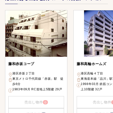
藤和赤坂コープ
藤和高輪ホームズ
港区赤坂２丁目
港区高輪４丁目
東京メトロ千代田線「赤坂」駅 徒
東海道本線「品川」駅
歩6分
1998年03月 鉄筋コ
1983年09月 RC造地上5階建 29戸
上10階建 32戸
売出し物件
売出し物件
0