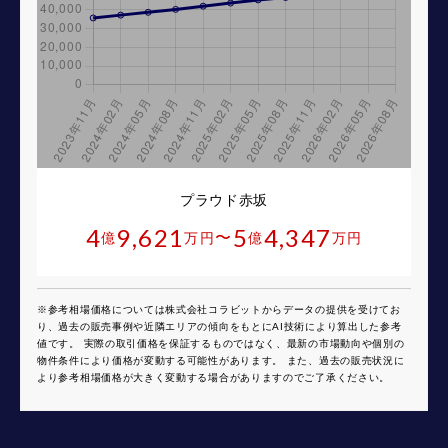
プラウド赤坂
4
9,621
5
4,347
〜
億
万円
億
万円
※参考相場価格については株式会社コラビットからデータの提供を受けてお
り、過去の販売事例や近隣エリアの傾向をもとにAI技術により算出した参考
値です。 実際の取引価格を保証するものではなく、最新の市場動向や個別の
物件条件により価格が変動する可能性があります。 また、過去の販売状況に
より参考相場価格が大きく変動する場合がありますのでご了承ください。