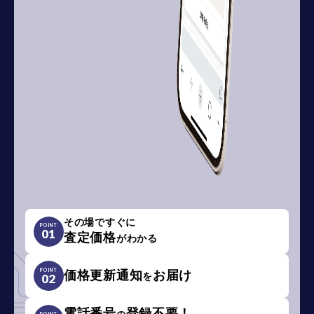
その場ですぐに
POINT
01
査定価格
がわかる
POINT
価格更新通知
お届け
を
02
電話番号
登録不要！
POINT