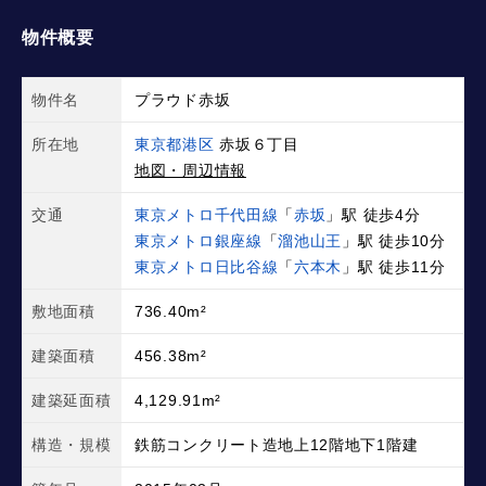
物件概要
物件名
プラウド赤坂
所在地
東京都港区
赤坂６丁目
地図・周辺情報
交通
東京メトロ千代田線
「
赤坂
」駅 徒歩4分
東京メトロ銀座線
「
溜池山王
」駅 徒歩10分
東京メトロ日比谷線
「
六本木
」駅 徒歩11分
敷地面積
736.40m²
建築面積
456.38m²
建築延面積
4,129.91m²
構造・規模
鉄筋コンクリート造地上12階地下1階建