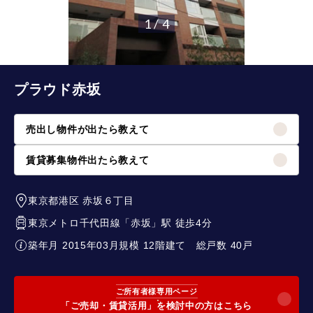
1 / 4
プラウド赤坂
売出し物件が出たら教えて
賃貸募集物件出たら教えて
東京都港区
赤坂６丁目
東京メトロ千代田線
「
赤坂
」駅 徒歩4分
築年月 2015年03月
規模 12階建て
総戸数 40戸
ご所有者様専用ページ
「ご売却・賃貸活用」を検討中の方はこちら