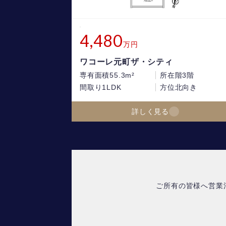
4,480
万円
ワコーレ元町ザ・シティ
専有面積
55.3m²
所在階
3階
間取り
1LDK
方位
北向き
詳しく見る
ご所有の皆様へ営業