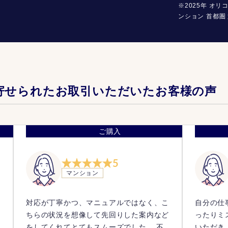
※2025年 オリ
ンション 首都圏 
寄せられたお取引いただいたお客様の声
ご購入
5
マンション
対応が丁寧かつ、マニュアルではなく、こ
自分の仕
方
ちらの状況を想像して先回りした案内など
ったりミ
感
をしてくれてとてもスムーズでした。 不
いただき