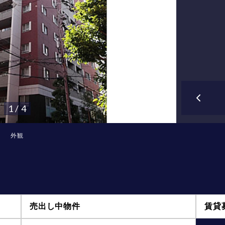
1 / 4
外観
売出し中物件
賃貸