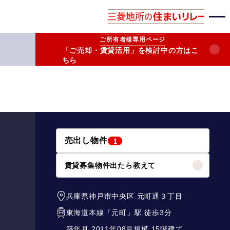
ご所有者様
専用ページ
「ご売却・賃貸活用」を検討中の方はこ
ちら
売出し物件
1
賃貸募集物件出たら教えて
兵庫県神戸市中央区
元町通３丁目
東海道本線
「
元町
」駅 徒歩3分
築年月 2011年08月
規模 15階建て