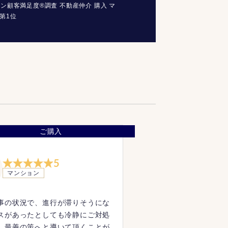
コン顧客満足度®調査 不動産仲介 購入 マ
第1位
ご購入
5
マンション
事の状況で、進行が滞りそうにな
スがあったとしても冷静にご対処
、最善の策へと導いて頂くことが