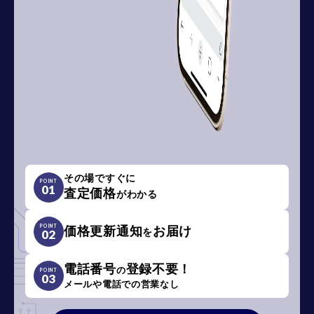
その場ですぐに
POINT
01
査定価格
がわかる
POINT
価格更新通知
お届け
を
02
電話番号
登録不要！
の
POINT
03
メールや電話での営業なし