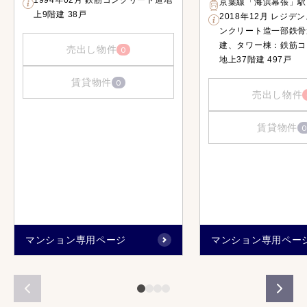
1994年02月 鉄筋コンクリート造地
京葉線「海浜幕張」駅
上9階建 38戸
2018年12月 レジデ
ンクリート造一部鉄骨
建、タワー棟：鉄筋コ
売出し物件
0
地上37階建 497戸
賃貸物件
0
売出し物件
賃貸物件
0
マンション専用ページ
マンション専用ペー