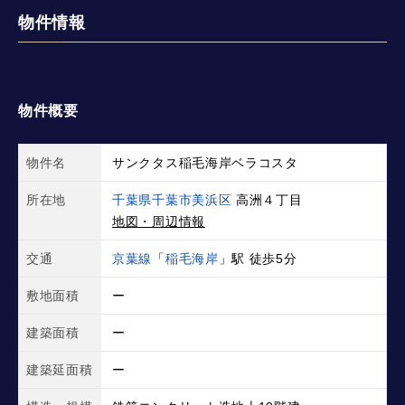
物件情報
物件概要
物件名
サンクタス稲毛海岸ベラコスタ
所在地
千葉県千葉市美浜区
高洲４丁目
地図・周辺情報
交通
京葉線
「
稲毛海岸
」駅 徒歩5分
敷地面積
ー
建築面積
ー
建築延面積
ー