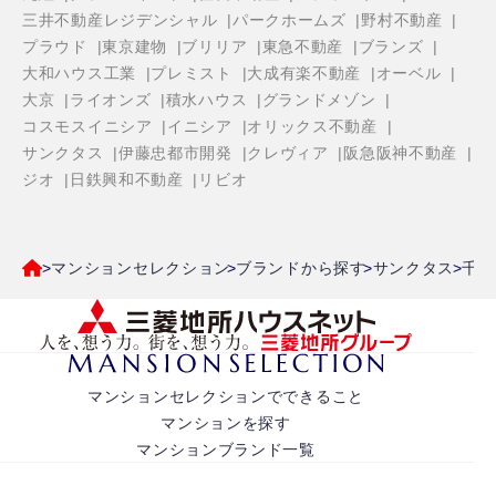
三井不動産レジデンシャル
パークホームズ
野村不動産
プラウド
東京建物
ブリリア
東急不動産
ブランズ
大和ハウス工業
プレミスト
大成有楽不動産
オーベル
大京
ライオンズ
積水ハウス
グランドメゾン
コスモスイニシア
イニシア
オリックス不動産
サンクタス
伊藤忠都市開発
クレヴィア
阪急阪神不動産
ジオ
日鉄興和不動産
リビオ
マンションセレクション
ブランドから探す
サンクタス
千葉
マンションセレクションでできること
マンションを探す
マンションブランド一覧