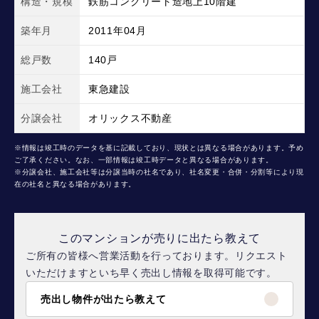
構造・規模
鉄筋コンクリート造地上10階建
築年月
2011年04月
総戸数
140戸
施工会社
東急建設
分譲会社
オリックス不動産
※情報は竣工時のデータを基に記載しており、現状とは異なる場合があります。予め
ご了承ください。なお、一部情報は竣工時データと異なる場合があります。
※分譲会社、施工会社等は分譲当時の社名であり、社名変更・合併・分割等により現
在の社名と異なる場合があります。
このマンションが売りに出たら教えて
ご所有の皆様へ営業活動を行っております。リクエスト
いただけますといち早く売出し情報を取得可能です。
売出し物件が出たら教えて