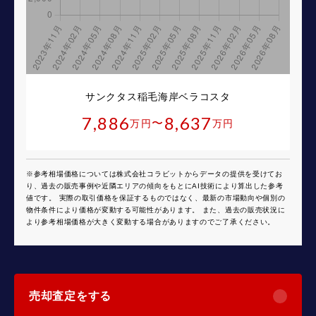
サンクタス稲毛海岸ベラコスタ
7,886
8,637
〜
万円
万円
※参考相場価格については株式会社コラビットからデータの提供を受けてお
り、過去の販売事例や近隣エリアの傾向をもとにAI技術により算出した参考
値です。 実際の取引価格を保証するものではなく、最新の市場動向や個別の
物件条件により価格が変動する可能性があります。 また、過去の販売状況に
より参考相場価格が大きく変動する場合がありますのでご了承ください。
売却査定をする