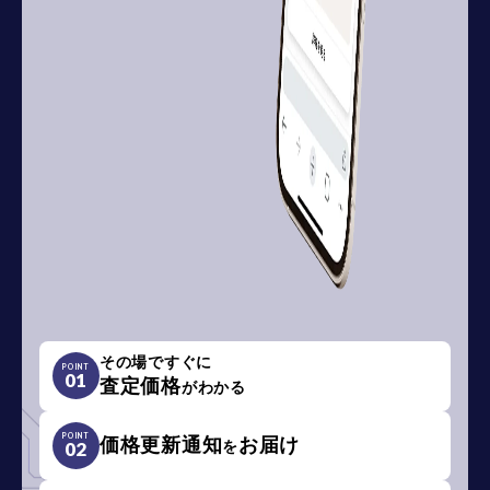
その場ですぐに
POINT
01
査定価格
がわかる
POINT
価格更新通知
お届け
を
02