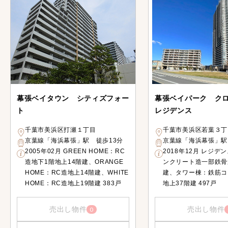
幕張ベイタウン シティズフォー
幕張ベイパーク ク
ト
レジデンス
千葉市美浜区打瀬１丁目
千葉市美浜区若葉３丁
京葉線「海浜幕張」駅 徒歩13分
京葉線「海浜幕張」駅
2005年02月 GREEN HOME：RC
2018年12月 レジデ
造地下1階地上14階建、ORANGE
ンクリート造一部鉄骨
HOME：RC造地上14階建、WHITE
建、タワー棟：鉄筋コ
HOME：RC造地上19階建 383戸
地上37階建 497戸
売出し物件
売出し物件
0