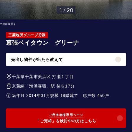
1 / 20
外観(遠景)
三菱地所グループ分譲
幕張ベイタウン グリーナ
売出し物件が出たら教えて
千葉県千葉市美浜区
打瀬１丁目
京葉線
「
海浜幕張
」駅 徒歩17分
築年月 2014年01月
規模 18階建て
総戸数 450戸
ご所有者様専用ページ
「ご売却」を検討中の方はこちら