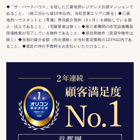
◆「ザ・パークハウス」を冠した三菱地所レジデンス分譲マンションで
あること。（竣工日から築10年以内。当社営業エリアに限る）◆三菱
地所ハウスネットと（専属）専任媒介契約（3ヶ月）を締結している個
人・法人であること。（宅建業者は除く）◆第三者機関の住宅設備機器
現場検査が完了している物件であること。◆居住用物件（賃貸中物件は
除く）◆当初の媒介金額（売出価格）が当社査定価格の125%以内であ
ること。◆規定の仲介手数料をお支払いいただけること。