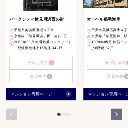
パークシティ検見川浜西の街
オーベル稲毛海岸
千葉市美浜区磯辺５丁目
千葉市美浜区高洲４丁
京葉線「検見川浜」駅 徒歩1分
京葉線「稲毛海岸」駅
2000年03月 鉄骨鉄筋コンクリート
1999年05月 鉄筋コ
一部鉄骨造地上16階建 342戸
上6階建 37戸
売出し物件
売出し物件
0
賃貸物件
賃貸物件
0
0
マンション専用ページ
マンション専用ペー