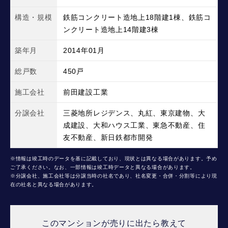
構造・規模
鉄筋コンクリート造地上18階建1棟、鉄筋コ
ンクリート造地上14階建3棟
築年月
2014年01月
総戸数
450戸
施工会社
前田建設工業
分譲会社
三菱地所レジデンス、丸紅、東京建物、大
成建設、大和ハウス工業、東急不動産、住
友不動産、新日鉄都市開発
※情報は竣工時のデータを基に記載しており、現状とは異なる場合があります。予め
ご了承ください。なお、一部情報は竣工時データと異なる場合があります。
※分譲会社、施工会社等は分譲当時の社名であり、社名変更・合併・分割等により現
在の社名と異なる場合があります。
このマンションが売りに出たら教えて