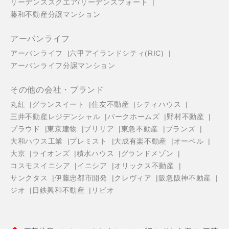
リーデンススクエア/リーデンスフォート
藤和不動産分譲マンション
アーバンライフ
アーバンライフ
六甲アイランドシティ(RIC)
アーバンライフ分譲マンション
その他の会社・ブランド
丸紅
グランスイート
住友不動産
シティハウス
三井不動産レジデンシャル
パークホームズ
野村不動産
プラウド
東京建物
ブリリア
東急不動産
ブランズ
大和ハウス工業
プレミスト
大成有楽不動産
オーベル
大京
ライオンズ
積水ハウス
グランドメゾン
コスモスイニシア
イニシア
オリックス不動産
サンクタス
伊藤忠都市開発
クレヴィア
阪急阪神不動産
ジオ
日鉄興和不動産
リビオ