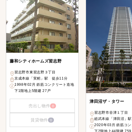
藤和シティホームズ習志野
習志野市東習志野３丁目
京成本線「実籾」駅 徒歩11分
1998年02月 鉄筋コンクリート造地
下1階地上5階建 27戸
津田沼ザ・タワー
売出し物件
0
習志野市谷津１丁目
総武本線「津田沼」駅
賃貸物件
0
2020年03月 鉄筋コ
下2階地上44階建 75