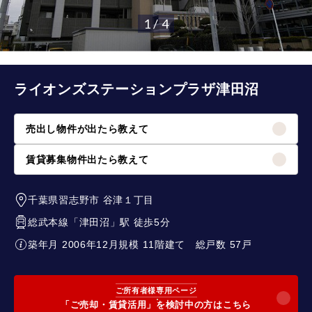
1 / 4
ライオンズステーションプラザ津田沼
売出し物件が出たら教えて
賃貸募集物件出たら教えて
千葉県習志野市
谷津１丁目
総武本線
「
津田沼
」駅 徒歩5分
築年月 2006年12月
規模 11階建て
総戸数 57戸
ご所有者様専用ページ
「ご売却・賃貸活用」を検討中の方はこちら