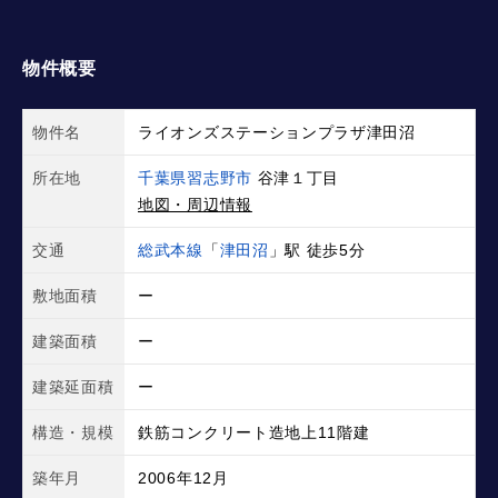
物件概要
物件名
ライオンズステーションプラザ津田沼
所在地
千葉県習志野市
谷津１丁目
地図・周辺情報
交通
総武本線
「
津田沼
」駅 徒歩5分
敷地面積
ー
建築面積
ー
建築延面積
ー
構造・規模
鉄筋コンクリート造地上11階建
築年月
2006年12月