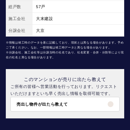
総戸数
57戸
施工会社
大末建設
分譲会社
大京
※情報は竣工時のデータを基に記載しており、現状とは異なる場合があります。予め
ご了承ください。なお、一部情報は竣工時データと異なる場合があります。
※分譲会社、施工会社等は分譲当時の社名であり、社名変更・合併・分割等により現
在の社名と異なる場合があります。
このマンションが売りに出たら教えて
ご所有の皆様へ営業活動を行っております。リクエスト
いただけますといち早く売出し情報を取得可能です。
売出し物件が出たら教えて