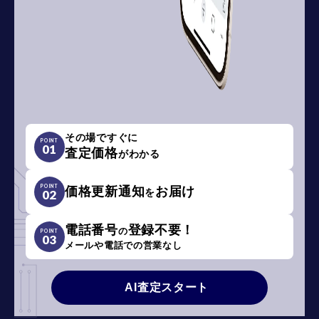
その場ですぐに
POINT
01
査定価格
がわかる
POINT
価格更新通知
お届け
を
02
電話番号
登録不要！
の
POINT
03
メールや電話での営業なし
AI査定スタート