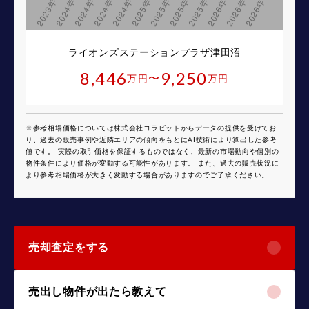
ライオンズステーションプラザ津田沼
8,446
9,250
〜
万円
万円
※参考相場価格については株式会社コラビットからデータの提供を受けてお
り、過去の販売事例や近隣エリアの傾向をもとにAI技術により算出した参考
値です。 実際の取引価格を保証するものではなく、最新の市場動向や個別の
物件条件により価格が変動する可能性があります。 また、過去の販売状況に
より参考相場価格が大きく変動する場合がありますのでご了承ください。
売却査定をする
売出し物件が出たら教えて