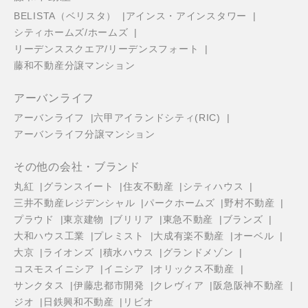
BELISTA（ベリスタ）
アインス・アインスタワー
シティホームズ/ホームズ
リーデンススクエア/リーデンスフォート
藤和不動産分譲マンション
アーバンライフ
アーバンライフ
六甲アイランドシティ(RIC)
アーバンライフ分譲マンション
その他の会社・ブランド
丸紅
グランスイート
住友不動産
シティハウス
三井不動産レジデンシャル
パークホームズ
野村不動産
プラウド
東京建物
ブリリア
東急不動産
ブランズ
大和ハウス工業
プレミスト
大成有楽不動産
オーベル
大京
ライオンズ
積水ハウス
グランドメゾン
コスモスイニシア
イニシア
オリックス不動産
サンクタス
伊藤忠都市開発
クレヴィア
阪急阪神不動産
ジオ
日鉄興和不動産
リビオ