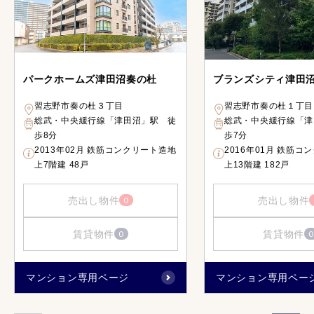
パークホームズ津田沼奏の杜
ブランズシティ津田
習志野市奏の杜３丁目
習志野市奏の杜１丁目
総武・中央緩行線「津田沼」駅 徒
総武・中央緩行線「津
歩8分
歩7分
2013年02月 鉄筋コンクリート造地
2016年01月 鉄筋コ
上7階建 48戸
上13階建 182戸
売出し物件
売出し物件
0
賃貸物件
賃貸物件
0
0
マンション専用ページ
マンション専用ペー