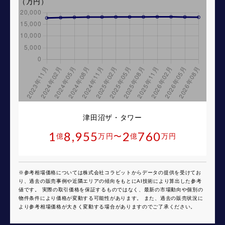
（万円）
津田沼ザ・タワー
1
8,955
2
760
〜
億
万円
億
万円
※参考相場価格については株式会社コラビットからデータの提供を受けてお
り、過去の販売事例や近隣エリアの傾向をもとにAI技術により算出した参考
値です。 実際の取引価格を保証するものではなく、最新の市場動向や個別の
物件条件により価格が変動する可能性があります。 また、過去の販売状況に
より参考相場価格が大きく変動する場合がありますのでご了承ください。