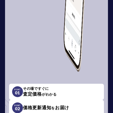
その場ですぐに
POINT
01
査定価格
がわかる
POINT
価格更新通知
お届け
を
02