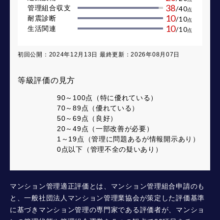
38
管理組合収支
/
40
点
10
耐震診断
/
10
点
10
生活関連
/
10
点
初回公開：2024年12月13日 最終更新：2026年08月07日
等級評価の見方
90～100点（特に優れている）
70～89点（優れている）
50～69点（良好）
20～49点（一部改善が必要）
1～19点（管理に問題あるが情報開示あり）
0点以下（管理不全の疑いあり）
マンション管理適正評価とは、マンション管理組合申請のも
と、一般社団法人マンション管理業協会が策定した評価基準
に基づきマンション管理の専門家である評価者が、マンショ