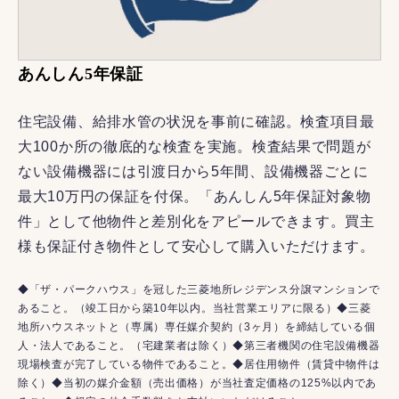
あんしん5年保証
住宅設備、給排水管の状況を事前に確認。検査項目最
大100か所の徹底的な検査を実施。検査結果で問題が
ない設備機器には引渡日から5年間、設備機器ごとに
最大10万円の保証を付保。「あんしん5年保証対象物
件」として他物件と差別化をアピールできます。買主
様も保証付き物件として安心して購入いただけます。
◆「ザ・パークハウス」を冠した三菱地所レジデンス分譲マンションで
あること。（竣工日から築10年以内。当社営業エリアに限る）◆三菱
地所ハウスネットと（専属）専任媒介契約（3ヶ月）を締結している個
人・法人であること。（宅建業者は除く）◆第三者機関の住宅設備機器
現場検査が完了している物件であること。◆居住用物件（賃貸中物件は
除く）◆当初の媒介金額（売出価格）が当社査定価格の125%以内であ