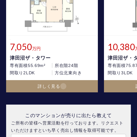
7,050
10,380
万円
津田沼ザ・タワー
津田沼ザ・
専有面積
55.69m²
所在階
24階
専有面積
75.8
間取り
2LDK
方位
北東向き
間取り
3LDK
詳しく見る
このマンションが売りに出たら教えて
ご所有の皆様へ営業活動を行っております。リクエスト
いただけますといち早く売出し情報を取得可能です。