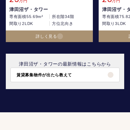
万円
万円
津田沼ザ・タワー
津田沼ザ・
専有面積
55.69m²
所在階
34階
専有面積
75.8
間取り
2LDK
方位
北向き
間取り
3LDK
詳しく見る
津田沼ザ・タワーの最新情報はこちらから
賃貸募集物件が出たら教えて