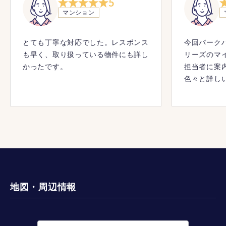
5
マンション
とても丁寧な対応でした。レスポンス
今回パーク
も早く、取り扱っている物件にも詳し
リーズのマ
かったです。
担当者に案
色々と詳し
地図・周辺情報