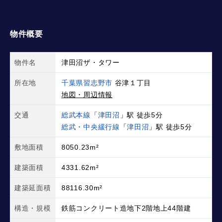
物件概要
物件名
津田沼ザ・タワー
所在地
千葉県習志野市
谷津１丁目
地図・周辺情報
交通
総武本線
「
津田沼
」駅 徒歩5分
総武・中央緩行線
「
津田沼
」駅 徒歩5分
敷地面積
8050.23m²
建築面積
4331.62m²
建築延面積
88116.30m²
構造・規模
鉄筋コンクリート造地下2階地上44階建