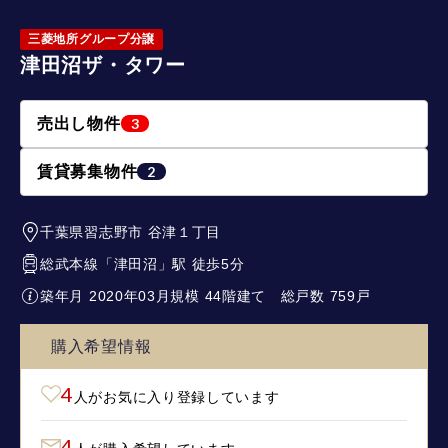
三菱地所グループ分譲
津田沼ザ・タワー
売出し物件
3
賃貸募集物件
2
千葉県習志野市
谷津１丁目
総武本線
「
津田沼
」駅 徒歩5分
築年月 2020年03月
規模 44階建て
総戸数 759戸
購入希望情報
4
人がお気に入り登録しています
4