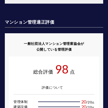
マンション管理適正評価
一般社団法人マンション管理業協会が
公開している管理評価
98
総合評価
点
評価について
20
管理体制
/
20
点
20
建築設備
/
20
点