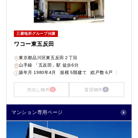
三菱地所グループ分譲
ワコー東五反田
東京都品川区東五反田２丁目
山手線 「五反田」駅 徒歩6分
築年月
1980年4月
規模
5階建て
総戸数
6戸
売出し物件
賃貸物件
0
0
マンション専用ページ