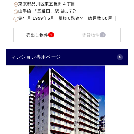
東京都品川区東五反田４丁目
山手線 「五反田」駅 徒歩7分
築年月
1999年5月
規模
8階建て
総戸数
50戸
売出し物件
賃貸物件
1
0
マンション専用ページ