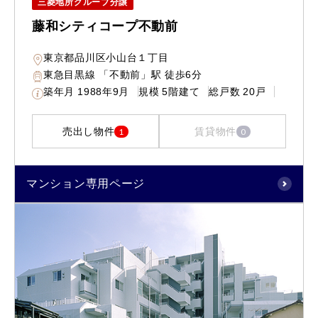
三菱地所グループ分譲
藤和シティコープ不動前
東京都品川区小山台１丁目
東急目黒線 「不動前」駅 徒歩6分
築年月
1988年9月
規模
5階建て
総戸数
20戸
売出し物件
賃貸物件
1
0
マンション専用ページ