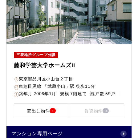
三菱地所グループ分譲
藤和学芸大学ホームズII
東京都品川区小山台２丁目
東急目黒線 「武蔵小山」駅 徒歩11分
築年月
2006年1月
規模
7階建て
総戸数
59戸
売出し物件
賃貸物件
1
0
マンション専用ページ