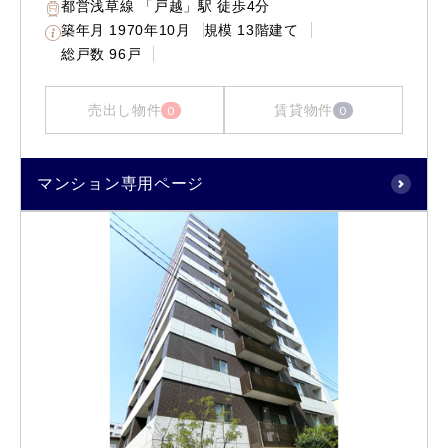
都営浅草線 「戸越」駅 徒歩4分
築年月
1970年10月
規模
13階建て
総戸数
96戸
売出し物件
賃貸物件
0
0
マンション専用ページ