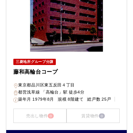
三菱地所グループ分譲
藤和高輪台コープ
東京都品川区東五反田４丁目
都営浅草線 「高輪台」駅 徒歩4分
築年月
1979年8月
規模
8階建て
総戸数
25戸
売出し物件
賃貸物件
0
0