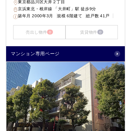
東京都品川区大井２丁目
京浜東北・根岸線 「大井町」駅 徒歩9分
築年月
2000年3月
規模
6階建て
総戸数
41戸
売出し物件
賃貸物件
0
0
マンション専用ページ