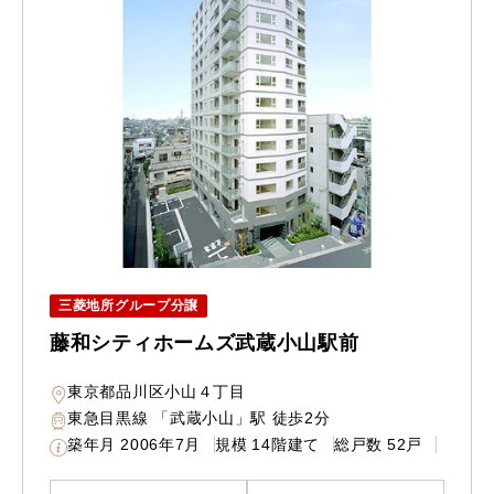
三菱地所グループ分譲
藤和シティホームズ武蔵小山駅前
東京都品川区小山４丁目
東急目黒線 「武蔵小山」駅 徒歩2分
築年月
2006年7月
規模
14階建て
総戸数
52戸