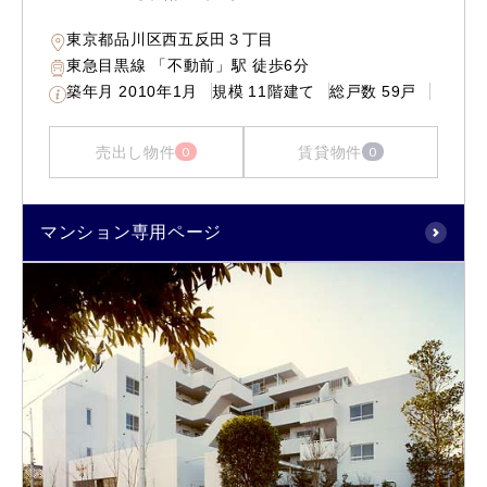
東京都品川区西五反田３丁目
東急目黒線 「不動前」駅 徒歩6分
築年月
2010年1月
規模
11階建て
総戸数
59戸
売出し物件
賃貸物件
0
0
マンション専用ページ