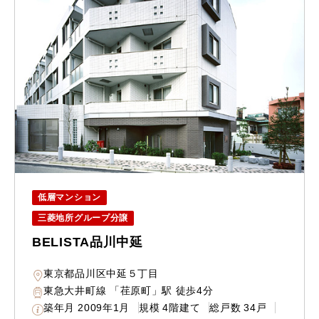
低層マンション
三菱地所グループ分譲
BELISTA品川中延
東京都品川区中延５丁目
東急大井町線 「荏原町」駅 徒歩4分
築年月
2009年1月
規模
4階建て
総戸数
34戸