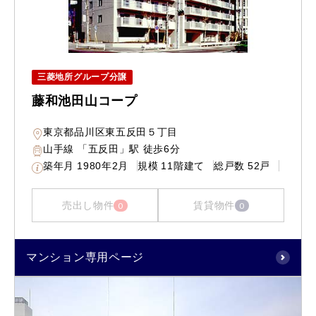
三菱地所グループ分譲
藤和池田山コープ
東京都品川区東五反田５丁目
山手線 「五反田」駅 徒歩6分
築年月
1980年2月
規模
11階建て
総戸数
52戸
売出し物件
賃貸物件
0
0
マンション専用ページ