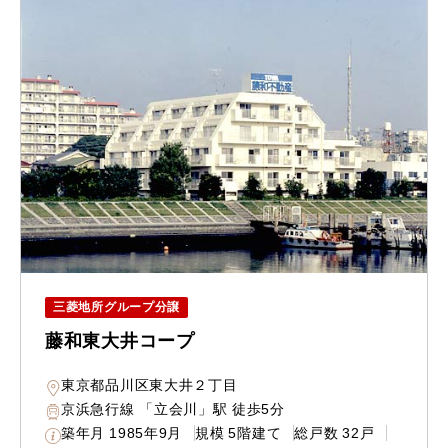
三菱地所グループ分譲
藤和東大井コープ
東京都品川区東大井２丁目
京浜急行線 「立会川」駅 徒歩5分
築年月
1985年9月
規模
5階建て
総戸数
32戸