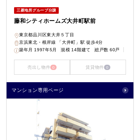
三菱地所グループ分譲
藤和シティホームズ大井町駅前
東京都品川区東大井５丁目
京浜東北・根岸線 「大井町」駅 徒歩4分
築年月
1997年5月
規模
14階建て
総戸数
60戸
売出し物件
賃貸物件
0
0
マンション専用ページ