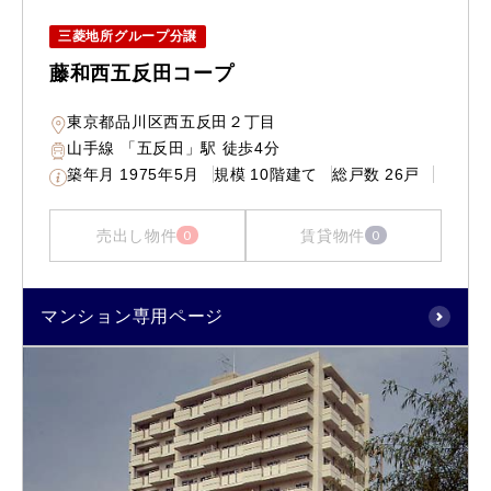
三菱地所グループ分譲
藤和西五反田コープ
東京都品川区西五反田２丁目
山手線 「五反田」駅 徒歩4分
築年月
1975年5月
規模
10階建て
総戸数
26戸
売出し物件
賃貸物件
0
0
マンション専用ページ