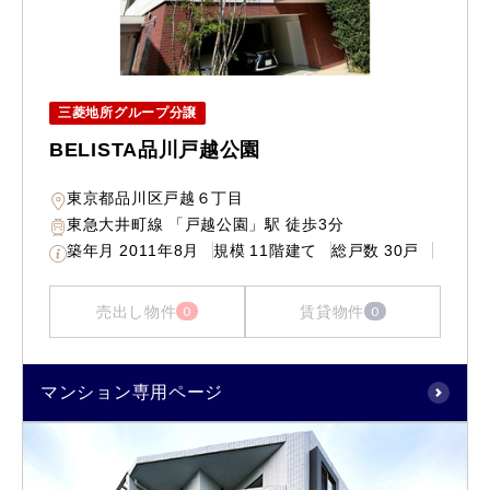
三菱地所グループ分譲
BELISTA品川戸越公園
東京都品川区戸越６丁目
東急大井町線 「戸越公園」駅 徒歩3分
築年月
2011年8月
規模
11階建て
総戸数
30戸
売出し物件
賃貸物件
0
0
マンション専用ページ