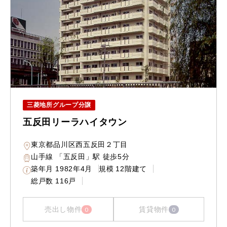
三菱地所グループ分譲
五反田リーラハイタウン
東京都品川区西五反田２丁目
山手線 「五反田」駅 徒歩5分
築年月
1982年4月
規模
12階建て
総戸数
116戸
売出し物件
賃貸物件
0
0