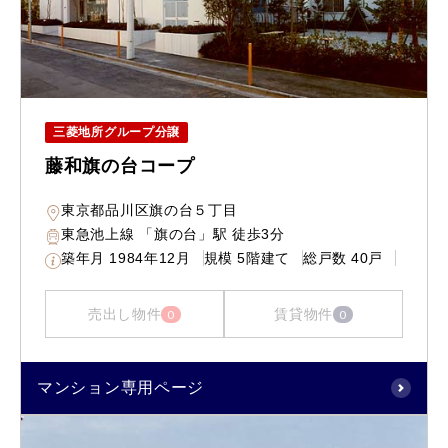
三菱地所グループ分譲
藤和旗の台コープ
東京都品川区旗の台５丁目
東急池上線 「旗の台」駅 徒歩3分
築年月
1984年12月
規模
5階建て
総戸数
40戸
売出し物件
賃貸物件
0
0
マンション専用ページ