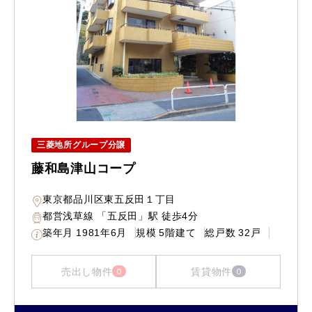
三菱地所グループ分譲
藤和島津山コープ
東京都品川区東五反田１丁目
都営浅草線 「五反田」駅 徒歩4分
築年月
1981年6月
規模
5階建て
総戸数
32戸
売出し物件
賃貸物件
0
0