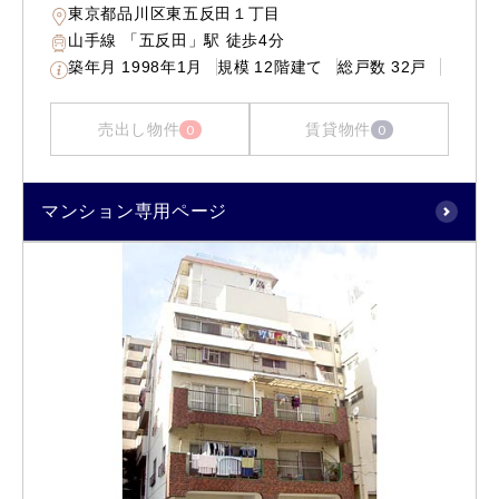
東京都品川区東五反田１丁目
山手線 「五反田」駅 徒歩4分
築年月
1998年1月
規模
12階建て
総戸数
32戸
売出し物件
賃貸物件
0
0
マンション専用ページ