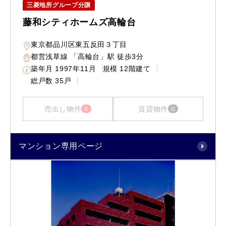
三菱地所グループ分譲
藤和シティホームズ高輪台
東京都品川区東五反田３丁目
都営浅草線 「高輪台」駅 徒歩3分
築年月
1997年11月
規模
12階建て
総戸数
35戸
売出し物件
賃貸物件
0
0
マンション専用ページ