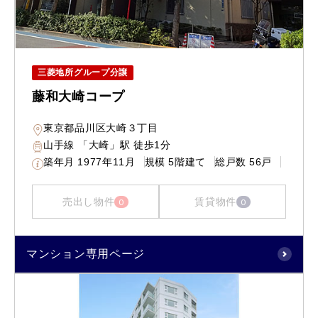
三菱地所グループ分譲
藤和大崎コープ
東京都品川区大崎３丁目
山手線 「大崎」駅 徒歩1分
築年月
1977年11月
規模
5階建て
総戸数
56戸
売出し物件
賃貸物件
0
0
マンション専用ページ