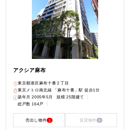
アクシア麻布
東京都港区麻布十番２丁目
東京メトロ南北線 「麻布十番」駅 徒歩1分
築年月
2005年5月
規模
25階建て
総戸数
164戸
売出し物件
賃貸物件
1
0