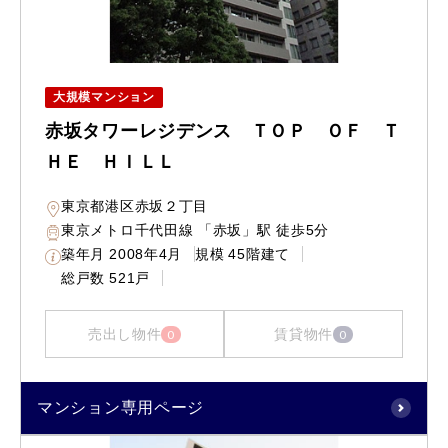
大規模マンション
赤坂タワーレジデンス ＴＯＰ ＯＦ Ｔ
ＨＥ ＨＩＬＬ
東京都港区赤坂２丁目
東京メトロ千代田線 「赤坂」駅 徒歩5分
築年月
2008年4月
規模
45階建て
総戸数
521戸
売出し物件
賃貸物件
0
0
マンション専用ページ