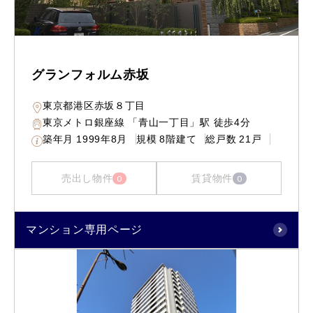
グランフォルム赤坂
東京都港区赤坂８丁目
東京メトロ銀座線 「青山一丁目」駅 徒歩4分
築年月
1999年8月
規模
8階建て
総戸数
21戸
売出し物件
賃貸物件
0
0
マンション専用ページ