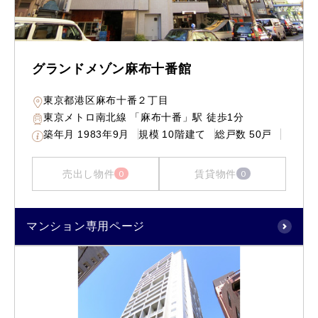
グランドメゾン麻布十番館
東京都港区麻布十番２丁目
東京メトロ南北線 「麻布十番」駅 徒歩1分
築年月
1983年9月
規模
10階建て
総戸数
50戸
売出し物件
賃貸物件
0
0
マンション専用ページ