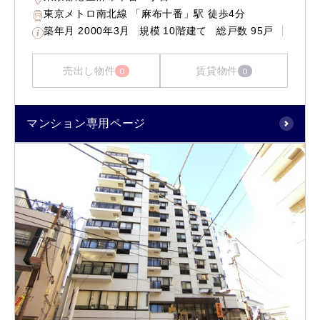
東京メトロ南北線 「麻布十番」駅 徒歩4分
築年月
2000年3月
規模
10階建て
総戸数
95戸
売出し物件
賃貸物件
0
0
マンション専用ページ