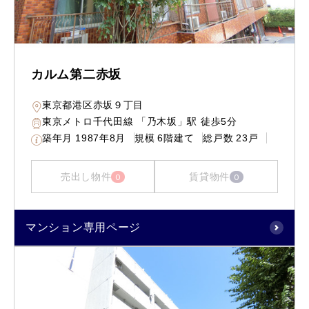
カルム第二赤坂
東京都港区赤坂９丁目
東京メトロ千代田線 「乃木坂」駅 徒歩5分
築年月
1987年8月
規模
6階建て
総戸数
23戸
売出し物件
賃貸物件
0
0
マンション専用ページ