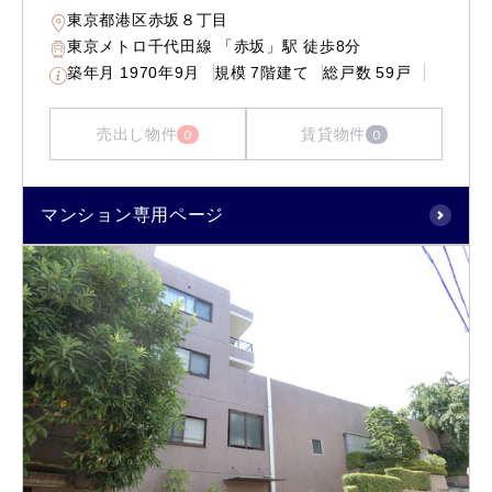
東京都港区赤坂８丁目
東京メトロ千代田線 「赤坂」駅 徒歩8分
築年月
1970年9月
規模
7階建て
総戸数
59戸
売出し物件
賃貸物件
0
0
マンション専用ページ