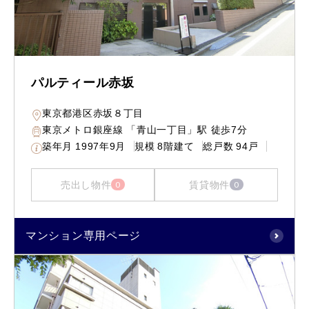
パルティール赤坂
東京都港区赤坂８丁目
東京メトロ銀座線 「青山一丁目」駅 徒歩7分
築年月
1997年9月
規模
8階建て
総戸数
94戸
売出し物件
賃貸物件
0
0
マンション専用ページ