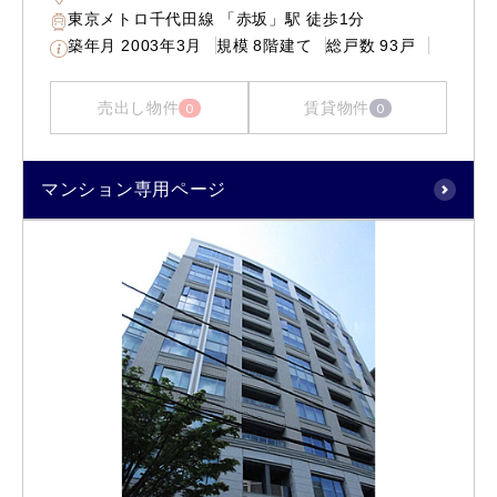
東京メトロ千代田線 「赤坂」駅 徒歩1分
築年月
2003年3月
規模
8階建て
総戸数
93戸
売出し物件
賃貸物件
0
0
マンション専用ページ