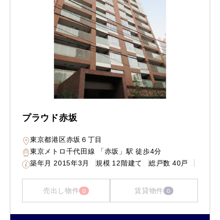
プラウド赤坂
東京都港区赤坂６丁目
東京メトロ千代田線 「赤坂」駅 徒歩4分
築年月
2015年3月
規模
12階建て
総戸数
40戸
売出し物件
賃貸物件
0
0