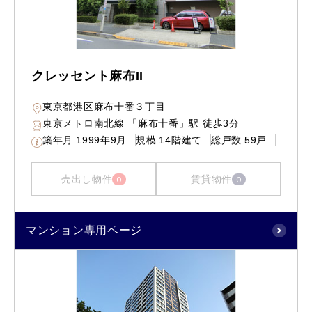
クレッセント麻布II
東京都港区麻布十番３丁目
東京メトロ南北線 「麻布十番」駅 徒歩3分
築年月
1999年9月
規模
14階建て
総戸数
59戸
売出し物件
賃貸物件
0
0
マンション専用ページ