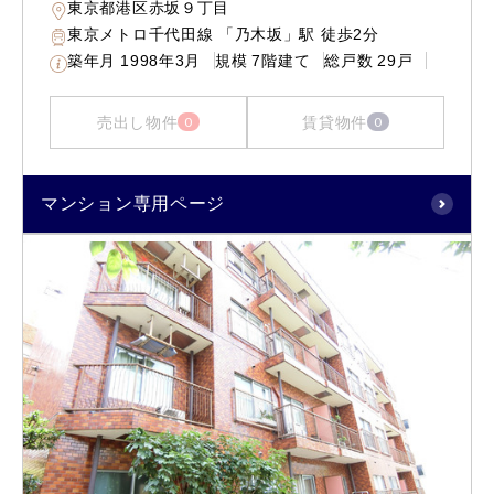
東京都港区赤坂９丁目
東京メトロ千代田線 「乃木坂」駅 徒歩2分
築年月
1998年3月
規模
7階建て
総戸数
29戸
売出し物件
賃貸物件
0
0
マンション専用ページ