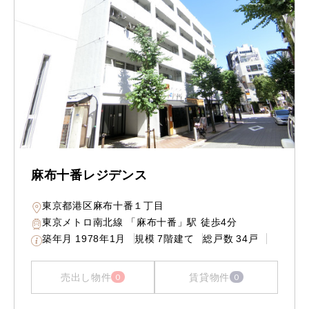
麻布十番レジデンス
東京都港区麻布十番１丁目
東京メトロ南北線 「麻布十番」駅 徒歩4分
築年月
1978年1月
規模
7階建て
総戸数
34戸
売出し物件
賃貸物件
0
0