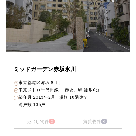
ミッドガーデン赤坂氷川
東京都港区赤坂６丁目
東京メトロ千代田線 「赤坂」駅 徒歩6分
築年月
2013年2月
規模
10階建て
総戸数
135戸
売出し物件
賃貸物件
0
0