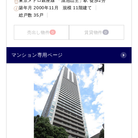
東京メトロ銀座線 「溜池山王」駅 徒歩2分
築年月
2000年11月
規模
11階建て
総戸数
35戸
売出し物件
賃貸物件
0
0
マンション専用ページ