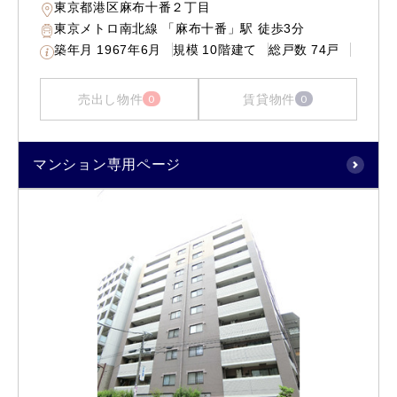
東京都港区麻布十番２丁目
東京メトロ南北線 「麻布十番」駅 徒歩3分
築年月
1967年6月
規模
10階建て
総戸数
74戸
売出し物件
賃貸物件
0
0
マンション専用ページ