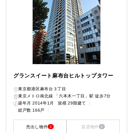
グランスイート麻布台ヒルトップタワー
東京都港区麻布台３丁目
東京メトロ南北線 「六本木一丁目」駅 徒歩7分
築年月
2014年1月
規模
29階建て
総戸数
166戸
売出し物件
賃貸物件
2
0