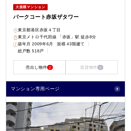
大規模マンション
パークコート赤坂ザタワー
東京都港区赤坂４丁目
東京メトロ千代田線 「赤坂」駅 徒歩8分
築年月
2009年6月
規模
43階建て
総戸数
518戸
売出し物件
賃貸物件
2
0
マンション専用ページ