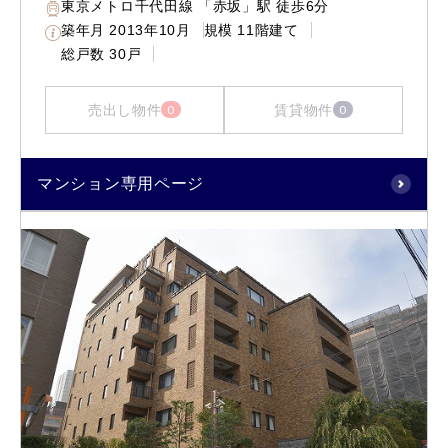
東京メトロ千代田線 「赤坂」駅 徒歩6分
築年月
2013年10月
規模
11階建て
総戸数
30戸
売出し物件
賃貸物件
0
0
マンション専用ページ