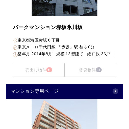
パークマンション赤坂氷川坂
東京都港区赤坂６丁目
東京メトロ千代田線 「赤坂」駅 徒歩6分
築年月
2014年8月
規模
13階建て
総戸数
36戸
売出し物件
賃貸物件
0
0
マンション専用ページ