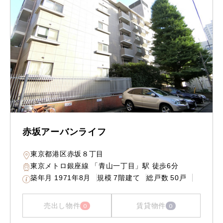
赤坂アーバンライフ
東京都港区赤坂８丁目
東京メトロ銀座線 「青山一丁目」駅 徒歩6分
築年月
1971年8月
規模
7階建て
総戸数
50戸
売出し物件
賃貸物件
0
0