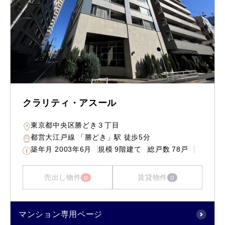
クラリティ・アスール
東京都中央区勝どき３丁目
都営大江戸線 「勝どき」駅 徒歩5分
築年月
2003年6月
規模
9階建て
総戸数
78戸
売出し物件
賃貸物件
0
0
マンション専用ページ