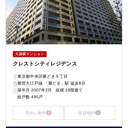
大規模マンション
クレストシティレジデンス
東京都中央区勝どき５丁目
都営大江戸線 「勝どき」駅 徒歩8分
築年月
2007年2月
規模
18階建て
総戸数
495戸
売出し物件
賃貸物件
0
0