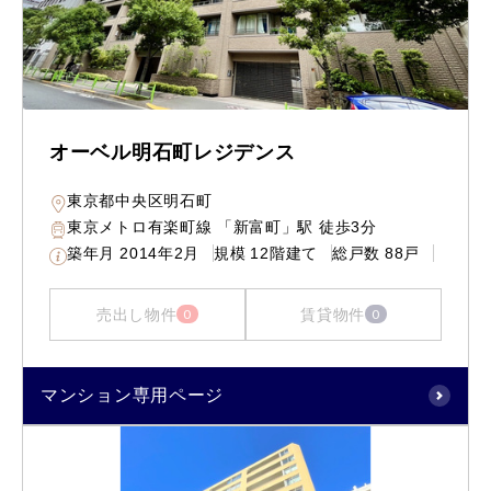
オーベル明石町レジデンス
東京都中央区明石町
東京メトロ有楽町線 「新富町」駅 徒歩3分
築年月
2014年2月
規模
12階建て
総戸数
88戸
売出し物件
賃貸物件
0
0
マンション専用ページ