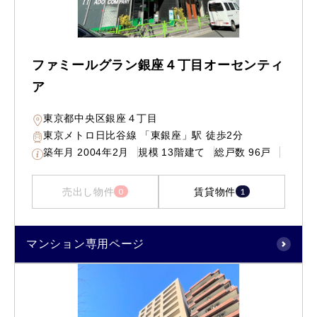
ファミールグラン銀座４丁目オーセンティ
ア
東京都中央区銀座４丁目
東京メトロ日比谷線 「東銀座」駅 徒歩2分
築年月
2004年2月
規模
13階建て
総戸数
96戸
売出し物件
賃貸物件
0
1
マンション専用ページ