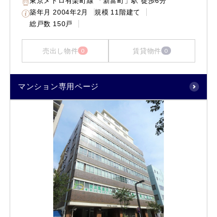
東京メトロ有楽町線 「新富町」駅 徒歩6分
築年月
2004年2月
規模
11階建て
総戸数
150戸
売出し物件
賃貸物件
0
0
マンション専用ページ