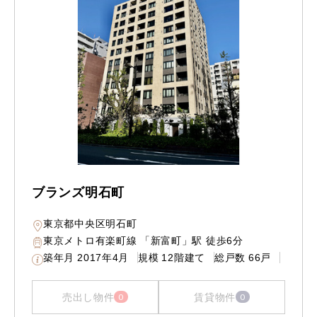
ブランズ明石町
東京都中央区明石町
東京メトロ有楽町線 「新富町」駅 徒歩6分
築年月
2017年4月
規模
12階建て
総戸数
66戸
売出し物件
賃貸物件
0
0