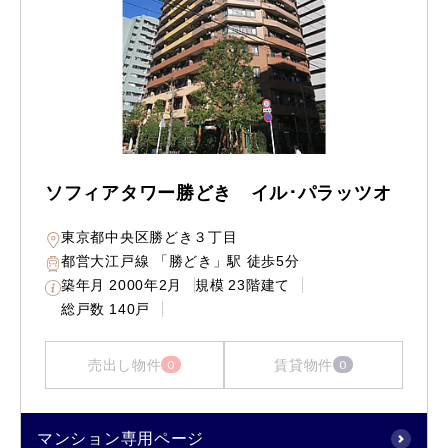
ソフィアタワー勝どき イル･パラッツオ
東京都中央区勝どき３丁目
都営大江戸線 「勝どき」駅 徒歩5分
築年月
2000年2月
規模
23階建て
総戸数
140戸
売出し物件
賃貸物件
0
0
マンション専用ページ