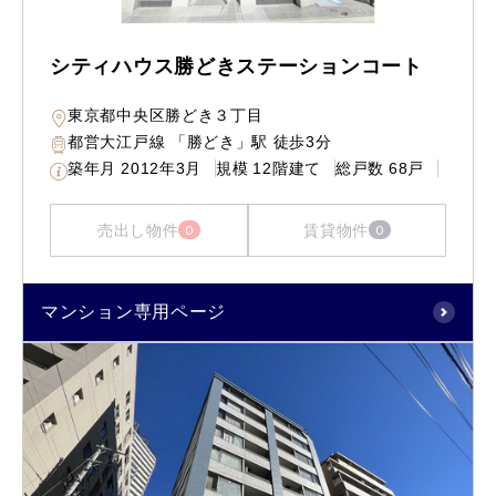
シティハウス勝どきステーションコート
東京都中央区勝どき３丁目
都営大江戸線 「勝どき」駅 徒歩3分
築年月
2012年3月
規模
12階建て
総戸数
68戸
売出し物件
賃貸物件
0
0
マンション専用ページ