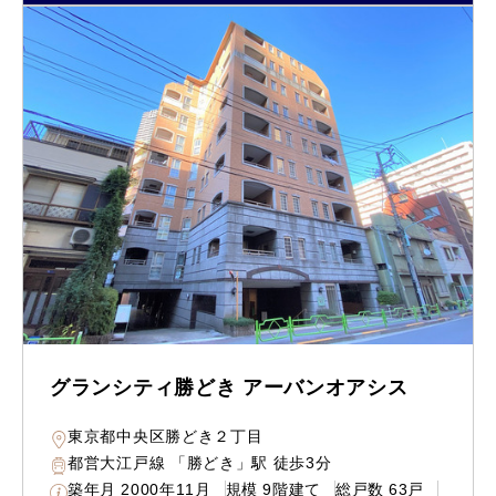
グランシティ勝どき アーバンオアシス
東京都中央区勝どき２丁目
都営大江戸線 「勝どき」駅 徒歩3分
築年月
2000年11月
規模
9階建て
総戸数
63戸