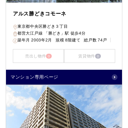
アルス勝どきコモーネ
東京都中央区勝どき３丁目
都営大江戸線 「勝どき」駅 徒歩4分
築年月
2003年2月
規模
8階建て
総戸数
74戸
売出し物件
賃貸物件
0
0
マンション専用ページ