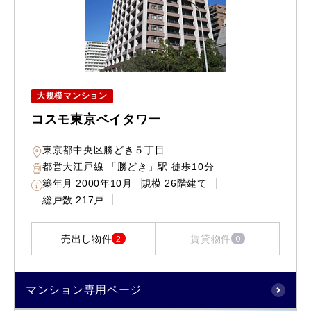
大規模マンション
コスモ東京ベイタワー
東京都中央区勝どき５丁目
都営大江戸線 「勝どき」駅 徒歩10分
築年月
2000年10月
規模
26階建て
総戸数
217戸
売出し物件
賃貸物件
2
0
マンション専用ページ