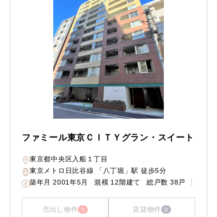
ファミール東京ＣＩＴＹグラン・スイート
東京都中央区入船１丁目
東京メトロ日比谷線 「八丁堀」駅 徒歩5分
築年月
2001年5月
規模
12階建て
総戸数
38戸
売出し物件
賃貸物件
0
0