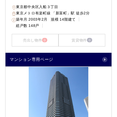
東京都中央区入船３丁目
東京メトロ有楽町線 「新富町」駅 徒歩2分
築年月
2003年2月
規模
14階建て
総戸数
148戸
売出し物件
賃貸物件
0
0
マンション専用ページ