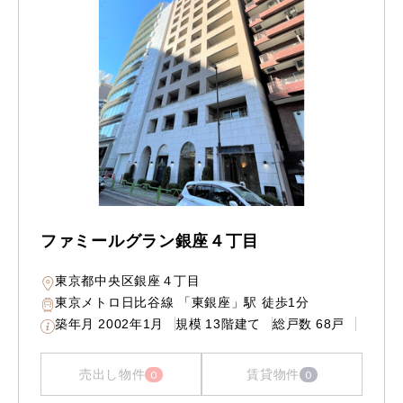
ファミールグラン銀座４丁目
東京都中央区銀座４丁目
東京メトロ日比谷線 「東銀座」駅 徒歩1分
築年月
2002年1月
規模
13階建て
総戸数
68戸
売出し物件
賃貸物件
0
0