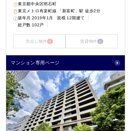
東京都中央区明石町
東京メトロ有楽町線 「新富町」駅 徒歩2分
築年月
2019年1月
規模
12階建て
総戸数
102戸
売出し物件
賃貸物件
0
0
マンション専用ページ