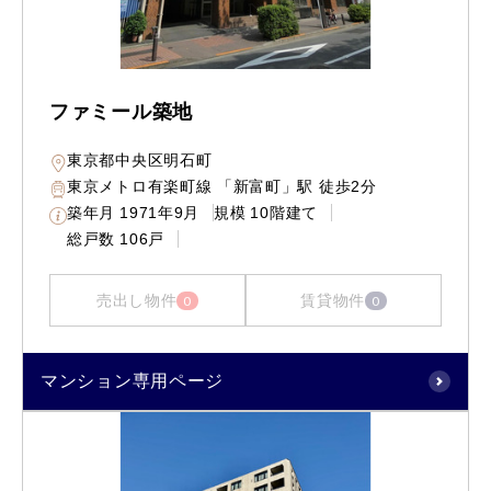
ファミール築地
東京都中央区明石町
東京メトロ有楽町線 「新富町」駅 徒歩2分
築年月
1971年9月
規模
10階建て
総戸数
106戸
売出し物件
賃貸物件
0
0
マンション専用ページ