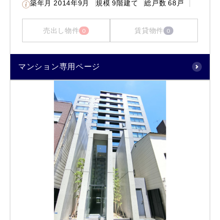
築年月
2014年9月
規模
9階建て
総戸数
68戸
売出し物件
賃貸物件
0
0
マンション専用ページ