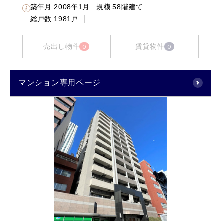
築年月
2008年1月
規模
58階建て
総戸数
1981戸
売出し物件
賃貸物件
0
0
マンション専用ページ