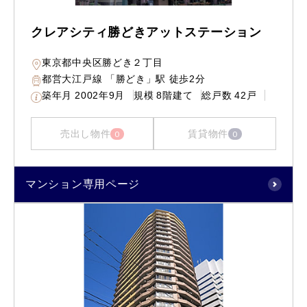
クレアシティ勝どきアットステーション
東京都中央区勝どき２丁目
都営大江戸線 「勝どき」駅 徒歩2分
築年月
2002年9月
規模
8階建て
総戸数
42戸
売出し物件
賃貸物件
0
0
マンション専用ページ