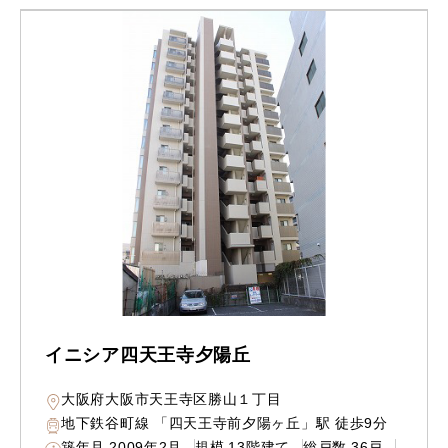
イニシア四天王寺夕陽丘
大阪府大阪市天王寺区勝山１丁目
地下鉄谷町線 「四天王寺前夕陽ヶ丘」駅 徒歩9分
築年月
2009年2月
規模
13階建て
総戸数
36戸