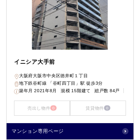
イニシア大手前
大阪府大阪市中央区徳井町１丁目
地下鉄谷町線 「谷町四丁目」駅 徒歩3分
築年月
2021年8月
規模
15階建て
総戸数
84戸
売出し物件
賃貸物件
0
0
マンション専用ページ