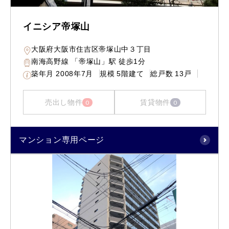
イニシア帝塚山
大阪府大阪市住吉区帝塚山中３丁目
南海高野線 「帝塚山」駅 徒歩1分
築年月
2008年7月
規模
5階建て
総戸数
13戸
売出し物件
賃貸物件
0
0
マンション専用ページ