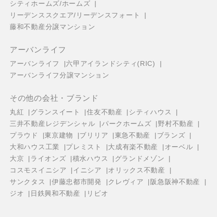
シティホームズ/ホームズ
リーデンススクエア/リーデンスフォート
藤和不動産分譲マンション
アーバンライフ
アーバンライフ
六甲アイランドシティ(RIC)
アーバンライフ分譲マンション
その他の会社・ブランド
丸紅
グランスイート
住友不動産
シティハウス
三井不動産レジデンシャル
パークホームズ
野村不動産
プラウド
東京建物
ブリリア
東急不動産
ブランズ
大和ハウス工業
プレミスト
大成有楽不動産
オーベル
大京
ライオンズ
積水ハウス
グランドメゾン
コスモスイニシア
イニシア
オリックス不動産
サンクタス
伊藤忠都市開発
クレヴィア
阪急阪神不動産
ジオ
日鉄興和不動産
リビオ