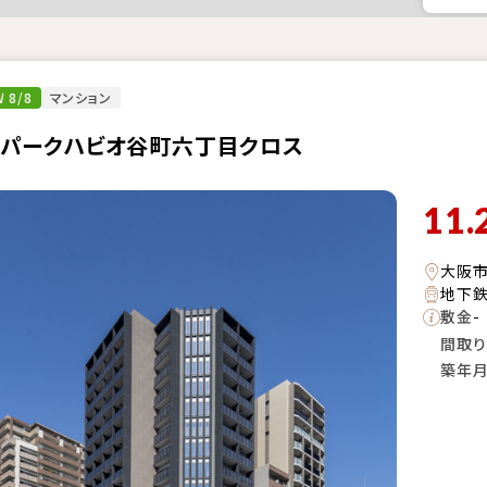
 8/8
マンション
・パークハビオ谷町六丁目クロス
11.
大阪
地下鉄
敷金
-
間取り
築年