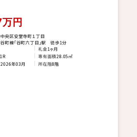
7
万円
市中央区安堂寺町１丁目
谷町線「谷町六丁目」駅 徒歩1分
礼金
1ヶ月
1R
専有面積
28.05㎡
月
2026年03月
所在階
8階