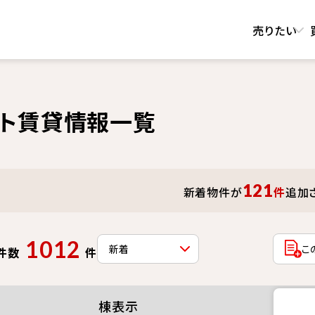
売りたい
ート賃貸情報一覧
121
新着物件が
件
追加
1012
こ
件数
件
棟表示