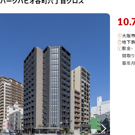
・パークハビオ谷町六丁目クロス
10.
大阪
地下鉄
敷金
-
間取り
築年