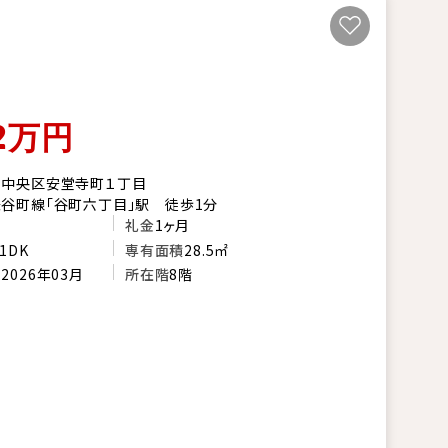
2
万円
市中央区安堂寺町１丁目
谷町線「谷町六丁目」駅 徒歩1分
礼金
1ヶ月
1DK
専有面積
28.5㎡
月
2026年03月
所在階
8階