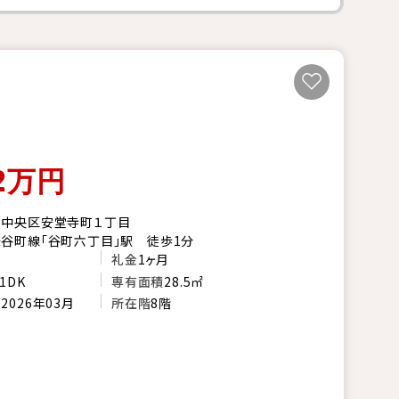
2
万円
市中央区安堂寺町１丁目
谷町線「谷町六丁目」駅 徒歩1分
礼金
1ヶ月
1DK
専有面積
28.5㎡
月
2026年03月
所在階
8階