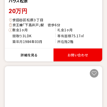
ハウス松原
20
万円
世田谷区松原３丁目
京王線「下高井戸」駅 徒歩6分
敷金
1ヶ月
礼金
1ヶ月
間取り
3LDK
専有面積
75.17㎡
築年月
1984年03月
所在階
2階
詳細を見る
お問い合わせ