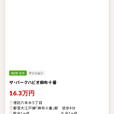
NEW 8/9
マンション
ザ・パークハビオ麻布十番
16.3
万円
港区六本木５丁目
都営大江戸線「麻布十番」駅 徒歩4分
敷金
1ヶ月
礼金
1ヶ月