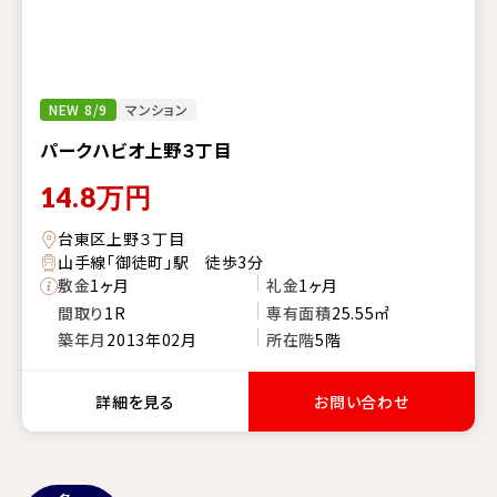
NEW 8/9
マンション
パークハビオ上野３丁目
14.8
万円
台東区上野３丁目
山手線「御徒町」駅 徒歩3分
敷金
1ヶ月
礼金
1ヶ月
間取り
1R
専有面積
25.55㎡
築年月
2013年02月
所在階
5階
詳細を見る
お問い合わせ