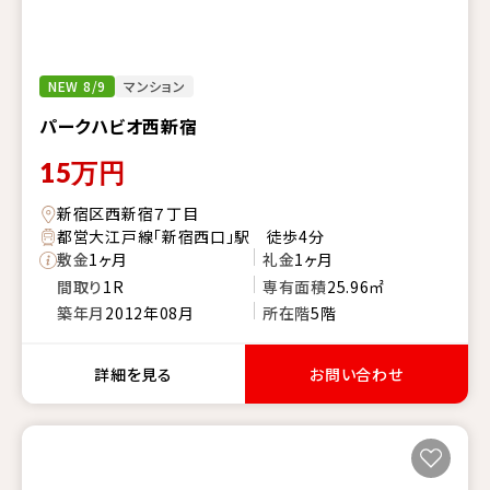
NEW 8/9
マンション
パークハビオ西新宿
15
万円
新宿区西新宿７丁目
都営大江戸線「新宿西口」駅 徒歩4分
敷金
1ヶ月
礼金
1ヶ月
間取り
1R
専有面積
25.96㎡
築年月
2012年08月
所在階
5階
詳細を見る
お問い合わせ