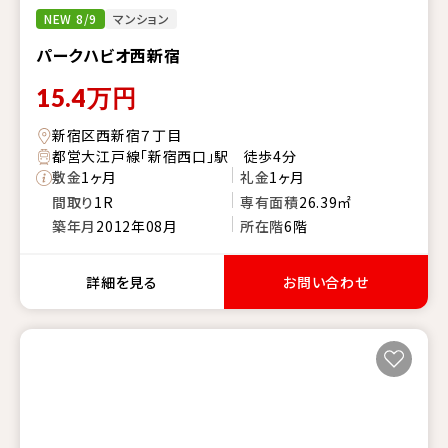
NEW 8/9
マンション
パークハビオ西新宿
15.4
万円
新宿区西新宿７丁目
都営大江戸線「新宿西口」駅 徒歩4分
敷金
1ヶ月
礼金
1ヶ月
間取り
1R
専有面積
26.39㎡
築年月
2012年08月
所在階
6階
詳細を見る
お問い合わせ