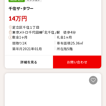
千住ザ・タワー
14
万円
足立区千住１丁目
東京メトロ千代田線「北千住」駅 徒歩4分
敷金
1ヶ月
礼金
1ヶ月
間取り
1K
専有面積
25.36㎡
築年月
2021年01月
所在階
5階
詳細を見る
お問い合わせ