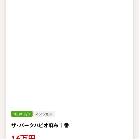
NEW 8/9
マンション
ザ・パークハビオ麻布十番
16
万円