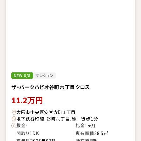
NEW 8/8
マンション
ザ・パークハビオ谷町六丁目クロス
11.2
万円
大阪市中央区安堂寺町１丁目
地下鉄谷町線「谷町六丁目」駅 徒歩1分
敷金
-
礼金
1ヶ月
間取り
1DK
専有面積
28.5㎡
築年月
2026年03月
所在階
8階