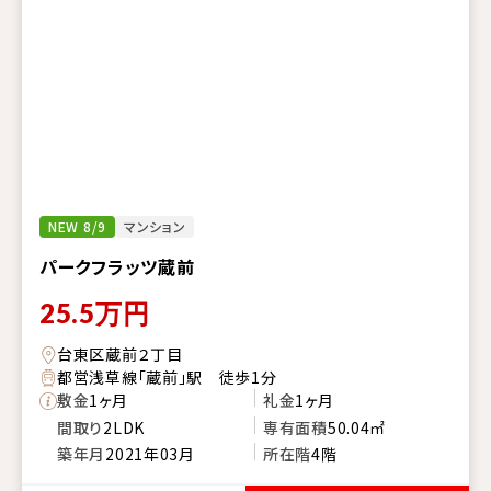
NEW 8/9
マンション
パークフラッツ蔵前
25.5
万円
台東区蔵前２丁目
都営浅草線「蔵前」駅 徒歩1分
敷金
1ヶ月
礼金
1ヶ月
間取り
2LDK
専有面積
50.04㎡
築年月
2021年03月
所在階
4階