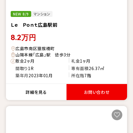
NEW 8/9
マンション
Ｌｅ Ｐｏｎｔ広島駅前
8.2
万円
広島市南区猿猴橋町
山陽本線「広島」駅 徒歩3分
敷金
2ヶ月
礼金
1ヶ月
間取り
1R
専有面積
26.37㎡
築年月
2023年01月
所在階
7階
詳細を見る
お問い合わせ