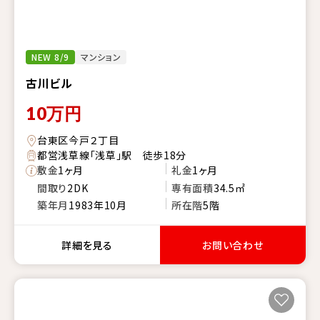
NEW 8/9
マンション
古川ビル
10
万円
台東区今戸２丁目
都営浅草線「浅草」駅 徒歩18分
敷金
1ヶ月
礼金
1ヶ月
間取り
2DK
専有面積
34.5㎡
築年月
1983年10月
所在階
5階
詳細を見る
お問い合わせ