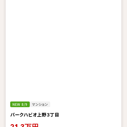
NEW 8/9
マンション
パークハビオ上野３丁目
21.3
万円