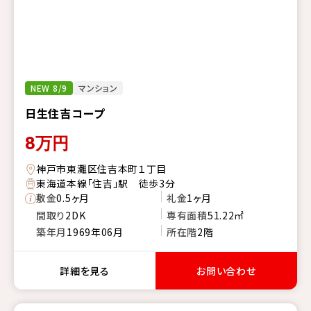
NEW 8/9
マンション
日生住吉コープ
8
万円
神戸市東灘区住吉本町１丁目
東海道本線「住吉」駅 徒歩3分
敷金
0.5ヶ月
礼金
1ヶ月
間取り
2DK
専有面積
51.22㎡
築年月
1969年06月
所在階
2階
詳細を見る
お問い合わせ