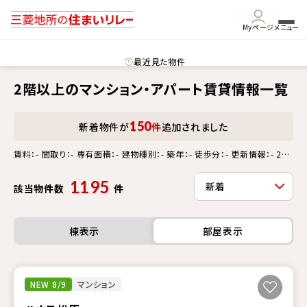
Myページ
メニュー
最近見た物件
2階以上のマンション・アパート賃貸情報一覧
150
新着物件が
件
追加されました
賃料：- 間取り：- 専有面積：- 建物種別：- 築年：- 徒歩分：- 更新情報：- 2階
以上
1195
該当物件数
件
棟表示
部屋表示
NEW 8/9
マンション