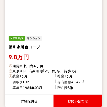
NEW 8/9
マンション
藤和氷川台コープ
9.8
万円
練馬区氷川台４丁目
東京メトロ有楽町線「氷川台」駅 徒歩3分
敷金
1ヶ月
礼金
1ヶ月
間取り
1DK
専有面積
40.42㎡
築年月
1984年03月
所在階
5階
詳細を見る
お問い合わせ