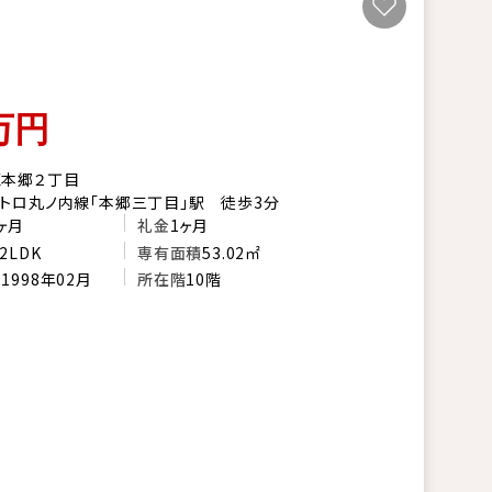
万円
区本郷２丁目
トロ丸ノ内線「本郷三丁目」駅 徒歩3分
ヶ月
礼金
1ヶ月
2LDK
専有面積
53.02㎡
月
1998年02月
所在階
10階