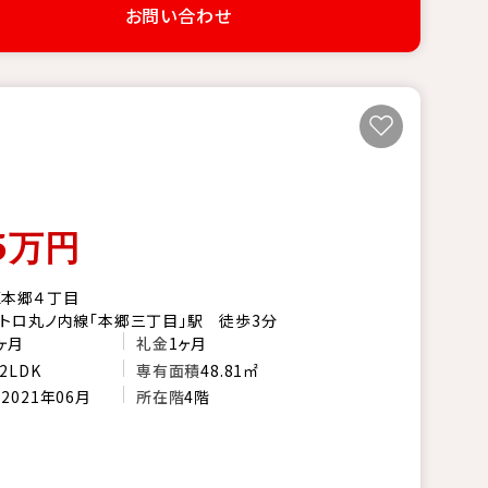
お問い合わせ
5
万円
区本郷４丁目
トロ丸ノ内線「本郷三丁目」駅 徒歩3分
ヶ月
礼金
1ヶ月
2LDK
専有面積
48.81㎡
月
2021年06月
所在階
4階