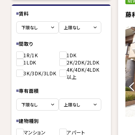
NEW
賃料
藤
間取り
1R/1K
1DK
1LDK
2K/2DK/2LDK
4K/4DK/4LDK
3K/3DK/3LDK
以上
専有面積
建物種別
マンション
アパート