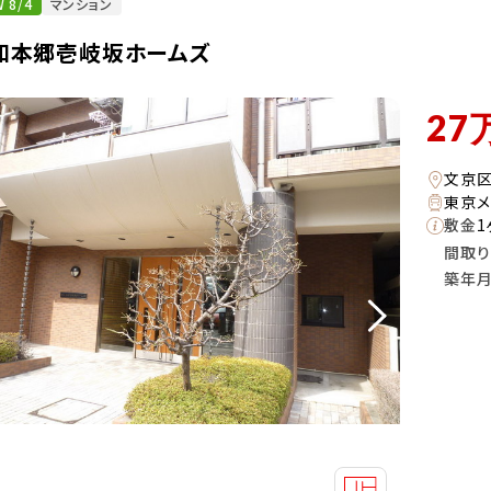
 8/4
マンション
和本郷壱岐坂ホームズ
27
文京
東京メ
敷金
1
間取り
築年