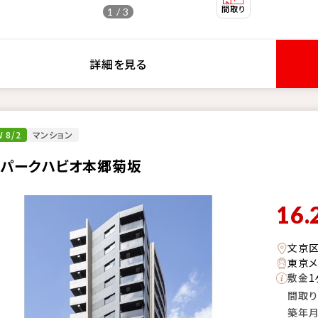
1 / 3
詳細を見る
 8/2
マンション
・パークハビオ本郷菊坂
16.
文京
東京メ
敷金
1
間取り
築年