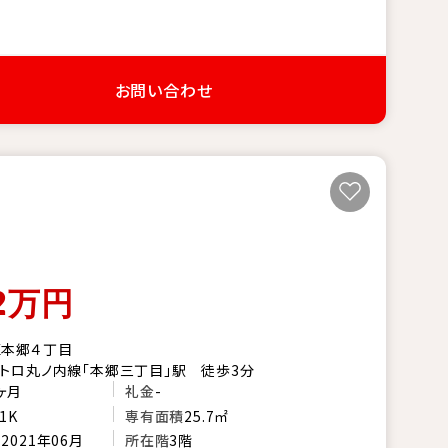
お問い合わせ
2
万円
区本郷４丁目
トロ丸ノ内線「本郷三丁目」駅 徒歩3分
ヶ月
礼金
-
1K
専有面積
25.7㎡
月
2021年06月
所在階
3階