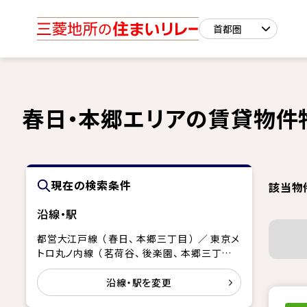
春日・本郷エリアの賃貸物件
現在の検索条件
該当物
沿線・駅
都営大江戸線
（ 春日、
本郷三丁目 ）
／ 東京メ
トロ丸ノ内線
（ 茗荷谷、
後楽園、
本郷三丁目、
御茶ノ水 ）
／ 東京メトロ千代田線
（ 湯島 ）
沿線・駅を変更