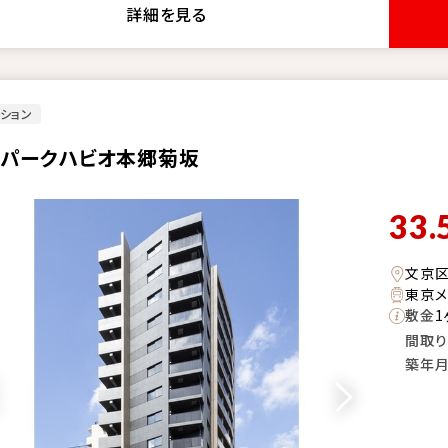
詳細を見る
ション
・パークハビオ本郷菊坂
33.
文京
東京メ
敷金
1
間取り
築年