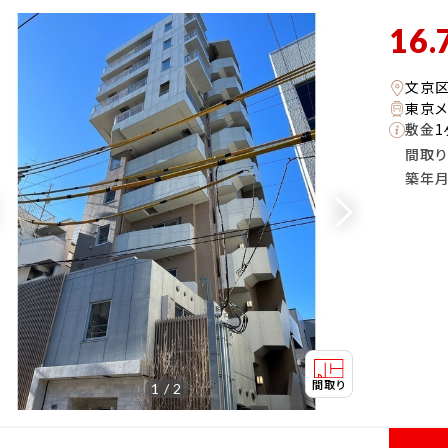
16.
文京
東京メ
敷金
1
間取り
築年
1 / 2