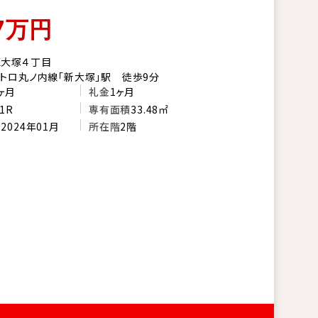
7
万円
区大塚４丁目
トロ丸ノ内線「新大塚」駅 徒歩9分
ヶ月
礼金
1ヶ月
1R
専有面積
33.48㎡
月
2024年01月
所在階
2階