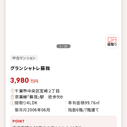
1 / 20
中古マンション
グランシャトレ蘇我
3,980
万円
千葉市中央区宮崎２丁目
京葉線「蘇我」駅 徒歩9分
間取り
4LDK
専有面積
99.76㎡
築年月
2006年06月
階数
6階/7階建て
POINT