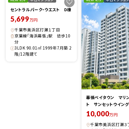
セントラルパーク・ウエスト D棟
5,699
万円
千葉市美浜区打瀬１丁目
京葉線「海浜幕張」駅 徒歩10
分
3LDK 90.01㎡ 1999年7月築 2
階/12階建て
幕張ベイタウン マリ
ト サンセットウイング
10,000
万円
千葉市美浜区打瀬３