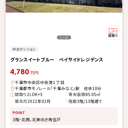
1 / 13
中古マンション
グランスイートブルー ベイサイドレジデンス
4,780
万円
千葉市中央区中央港１丁目
千葉都市モノレール「千葉みなと」駅 徒歩10分
間取り
2LDK+S
専有面積
85.05㎡
築年月
2012年02月
階数
3階/13階建て
POINT
3階・北西、北東向き角住戸