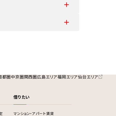
首都圏
中京圏
関西圏
広島エリア
福岡エリア
仙台エリア
借りたい
定
マンション・アパート賃貸