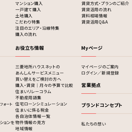
マンション購入
賃貸方式・プランのご紹介
一戸建て購入
賃貸活用の流れ
土地購入
賃料相場情報
こだわり特集
賃貸活用Q&A
注目のエリア・沿線特集
購入の流れ
お役立ち情報
Myページ
三菱地所ハウスネットの
マイページのご案内
あんしんサービスメニュー
ログイン／新規登録
買い替えをご検討の方へ
営業拠点
購入・賃貸｜月々の予算で比較
住まいリレーコラム
不動産用語集
住宅ローンシミュレーション
フォート
ブランドコンセプト
住まいに係る税金
各自治体情報一覧
ションを
物件情報の見方
私たちの想い
地域情報