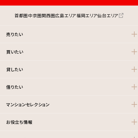
都市公園数 41
都市公園面積 21.39ha
首都圏
中京圏
関西圏
広島エリア
福岡エリア
仙台エリア
2025年4月1日現在
大阪市此花区のエリア情報の詳細はこちら
売りたい
買いたい
貸したい
借りたい
マンションセレクション
お役立ち情報