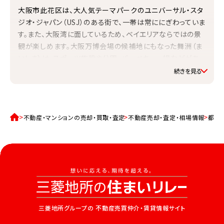
大阪市此花区は、大人気テーマパークのユニバーサル・スタ
ジオ・ジャパン（USJ）のある街で、一帯は常ににぎわっていま
す。また、大阪湾に面しているため、ベイエリアならではの景
観が楽しめます。大阪万博会場の候補地にもなった舞洲（ま
いしま）は、スポーツ施設や公園、バーベキュー場などがあ
る、スポーツとレジャーの地。休日には大勢の人でにぎわい
ます。
水道料金（口径20mmで20m3の月額）
2,112円
不動産・マンションの売却・買取・査定
不動産売却・査定・相場情報
都道
家庭ごみ（可燃ごみ）
無料収集／戸別収集（ふれあい収集もあり）
住宅に関する助成金などの情報
詳しくはこちら
利便性
小売店数（2021年度）333事業所／大型小売店数（2006
年度）3事業所／百貨店、総合スーパー数（2006年度）0事
三菱地所グループの
不動産売買仲介・賃貸情報サイト
業所
公園数・面積など