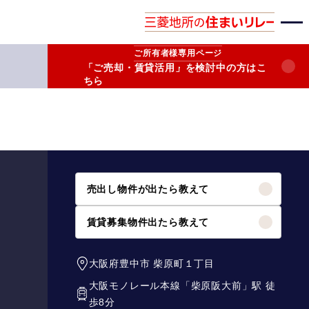
ご所有者様
専用ページ
「ご売却・賃貸活用」を検討中の方はこ
ちら
売出し物件が出たら教えて
賃貸募集物件出たら教えて
大阪府豊中市
柴原町１丁目
大阪モノレール本線
「
柴原阪大前
」駅 徒
歩8分