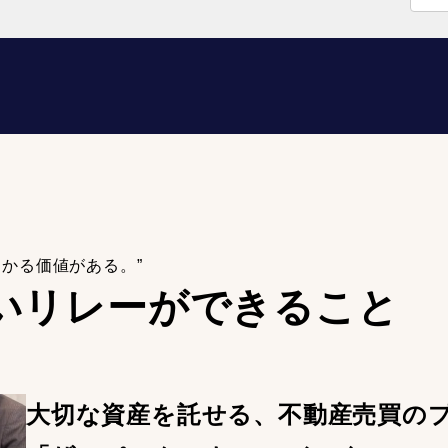
わかる価値がある。”
いリレーが
できること
大切な資産を託せる、不動産売買の