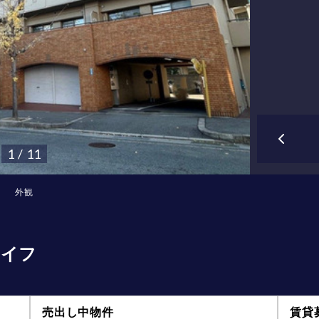
1 / 11
外観
ライフ
売出し中物件
賃貸