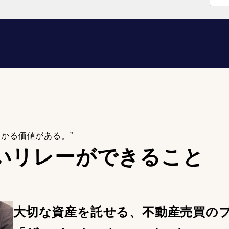
わかる価値がある。”
いリレーが
できること
大切な資産を託せる、不動産売買の