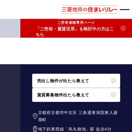
ご所有者様
専用ページ
「ご売却・賃貸活用」を検討中の方はこ
ちら
売出し物件が出たら教えて
賃貸募集物件出たら教えて
京都府京都市中京区
三条通東洞院東入菱
屋町
地下鉄東西線
「
烏丸御池
」駅 徒歩4分