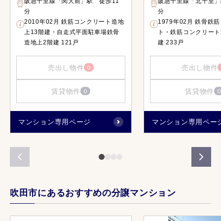
阪急千里線「関大前」駅 徒歩11
阪急千里線「北千里」
分
分
2010年02月 鉄筋コンクリート造地
1979年02月 鉄骨鉄
上13階建・自走式平面駐車場鉄骨
ト・鉄筋コンクリート
造地上2階建 121戸
建 233戸
売出し物件
売出し物件
0
賃貸物件
賃貸物件
0
0
マンション専用ページ
マンション専用ペー
吹田市にあるおすすめの分譲マンション