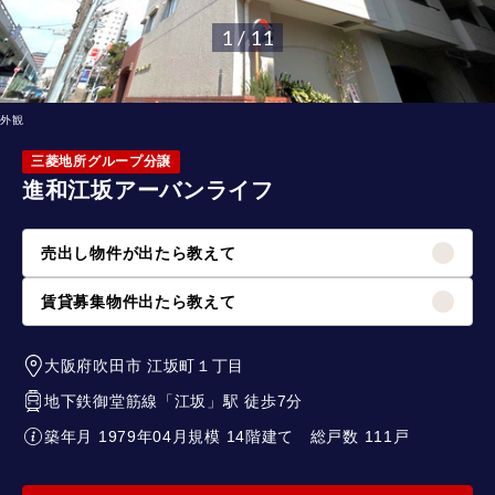
1 / 11
外観
三菱地所グループ分譲
進和江坂アーバンライフ
売出し物件が出たら教えて
賃貸募集物件出たら教えて
大阪府吹田市
江坂町１丁目
地下鉄御堂筋線
「
江坂
」駅 徒歩7分
築年月 1979年04月
規模 14階建て
総戸数 111戸