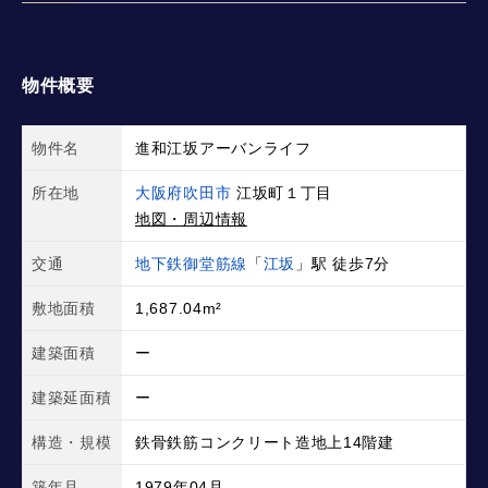
物件概要
物件名
進和江坂アーバンライフ
所在地
大阪府吹田市
江坂町１丁目
地図・周辺情報
交通
地下鉄御堂筋線
「
江坂
」駅 徒歩7分
敷地面積
1,687.04m²
建築面積
ー
建築延面積
ー
構造・規模
鉄骨鉄筋コンクリート造地上14階建
築年月
1979年04月