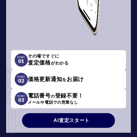
その場ですぐに
POINT
01
査定価格
がわかる
POINT
価格更新通知
お届け
を
02
電話番号
登録不要！
の
POINT
03
メールや電話での営業なし
AI査定スタート