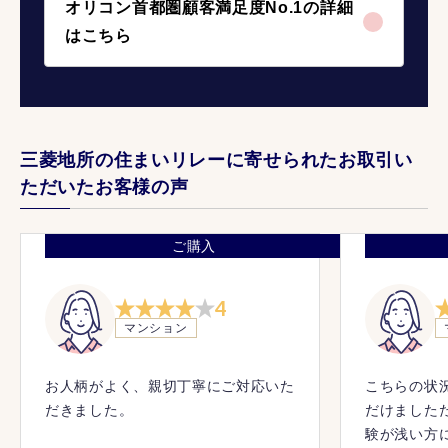
オリコン首都圏顧客満足度No.1の詳細
はこちら
三菱地所の住まいリレーに寄せられたお取引い
ただいたお客様の声
ご購入
4
マンション
お人柄がよく、親切丁寧にご対応いた
こちらの状
だきました。
だけました
験が浅い方