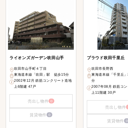
ライオンズガーデン吹田山手
プラウド吹田千里丘
吹田市山手町４丁目
吹田市長野西
東海道本線「吹田」駅 徒歩15分
東海道本線「千里丘」
2002年12月 鉄筋コンクリート造地
分
上6階建 47戸
2007年08月 鉄筋コ
上11階建 30戸
売出し物件
0
売出し物件
賃貸物件
0
賃貸物件
0