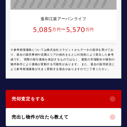
進和江坂アーバンライフ
5,085
5,570
〜
万円
万円
※参考相場価格については株式会社コラビットからデータの提供を受けてお
り、過去の販売事例や近隣エリアの傾向をもとにAI技術により算出した参考
値です。 実際の取引価格を保証するものではなく、最新の市場動向や個別の
物件条件により価格が変動する可能性があります。 また、過去の販売状況に
より参考相場価格が大きく変動する場合がありますのでご了承ください。
売却査定をする
売出し物件が出たら教えて