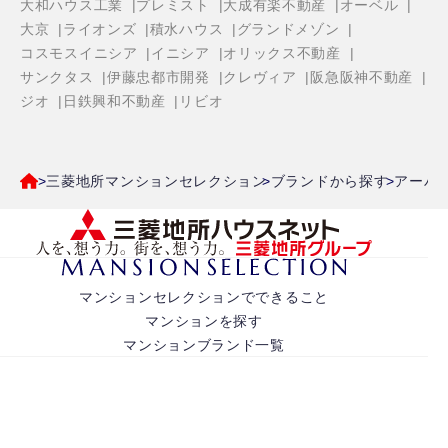
大和ハウス工業
プレミスト
大成有楽不動産
オーベル
大京
ライオンズ
積水ハウス
グランドメゾン
コスモスイニシア
イニシア
オリックス不動産
サンクタス
伊藤忠都市開発
クレヴィア
阪急阪神不動産
ジオ
日鉄興和不動産
リビオ
三菱地所マンションセレクション
ブランドから探す
アーバ
マンションセレクションでできること
マンションを探す
マンションブランド一覧