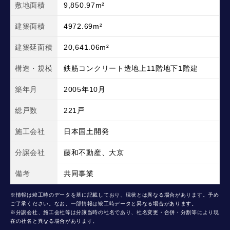
敷地面積
9,850.97m²
建築面積
4972.69m²
建築延面積
20,641.06m²
構造・規模
鉄筋コンクリート造地上11階地下1階建
築年月
2005年10月
総戸数
221戸
施工会社
日本国土開発
分譲会社
藤和不動産、大京
備考
共同事業
※情報は竣工時のデータを基に記載しており、現状とは異なる場合があります。予め
ご了承ください。なお、一部情報は竣工時データと異なる場合があります。
※分譲会社、施工会社等は分譲当時の社名であり、社名変更・合併・分割等により現
在の社名と異なる場合があります。