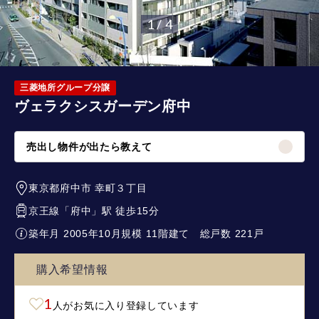
1 / 4
三菱地所グループ分譲
ヴェラクシスガーデン府中
売出し物件が出たら教えて
東京都府中市
幸町３丁目
京王線
「
府中
」駅 徒歩15分
築年月 2005年10月
規模 11階建て
総戸数 221戸
購入希望情報
1
人がお気に入り登録しています