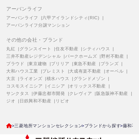
アーバンライフ
アーバンライフ
六甲アイランドシティ(RIC)
アーバンライフ分譲マンション
その他の会社・ブランド
丸紅
グランスイート
住友不動産
シティハウス
三井不動産レジデンシャル
パークホームズ
野村不動産
プラウド
東京建物
ブリリア
東急不動産
ブランズ
大和ハウス工業
プレミスト
大成有楽不動産
オーベル
大京
ライオンズ
積水ハウス
グランドメゾン
コスモスイニシア
イニシア
オリックス不動産
サンクタス
伊藤忠都市開発
クレヴィア
阪急阪神不動産
ジオ
日鉄興和不動産
リビオ
三菱地所マンションセレクション
ブランドから探す
藤和不