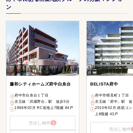
ン
藤和シティホームズ府中白糸台
BELISTA府中
府中市白糸台１丁目
府中市晴見町１丁目
京王線「武蔵野台」駅 徒歩5分
京王線「府中」駅 徒
1998年02月 RC造地上7階建 84戸
2010年02月 鉄筋コ
上8階建 43戸
売出し物件
0
売出し物件