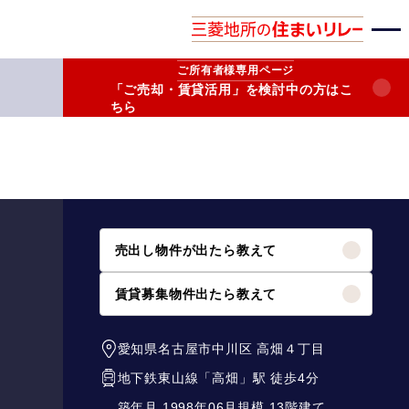
ご所有者様
専用ページ
「ご売却・賃貸活用」を検討中の方はこ
ちら
売出し物件が出たら教えて
賃貸募集物件出たら教えて
愛知県名古屋市中川区
高畑４丁目
地下鉄東山線
「
高畑
」駅 徒歩4分
築年月 1998年06月
規模 13階建て