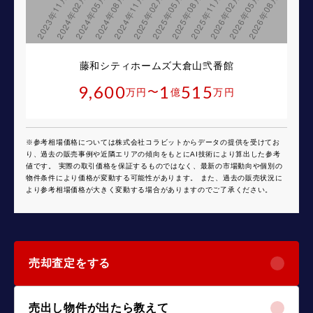
藤和シティホームズ大倉山弐番館
9,600
1
515
〜
万円
億
万円
※参考相場価格については株式会社コラビットからデータの提供を受けてお
り、過去の販売事例や近隣エリアの傾向をもとにAI技術により算出した参考
値です。 実際の取引価格を保証するものではなく、最新の市場動向や個別の
物件条件により価格が変動する可能性があります。 また、過去の販売状況に
より参考相場価格が大きく変動する場合がありますのでご了承ください。
売却査定をする
売出し物件が出たら教えて