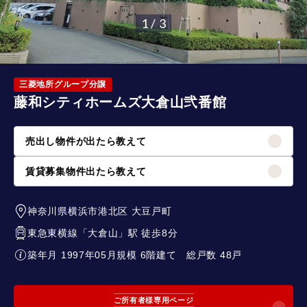
1 / 3
三菱地所グループ分譲
藤和シティホームズ大倉山弐番館
売出し物件が出たら教えて
賃貸募集物件出たら教えて
神奈川県横浜市港北区
大豆戸町
東急東横線
「
大倉山
」駅 徒歩8分
築年月 1997年05月
規模 6階建て
総戸数 48戸
ご所有者様専用ページ