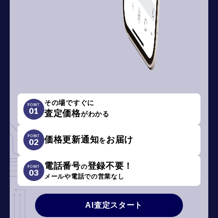
その場ですぐに
POINT
01
査定価格
がわかる
POINT
価格更新通知
お届け
を
02
電話番号
登録不要！
の
POINT
03
メールや電話での営業なし
AI査定スタート