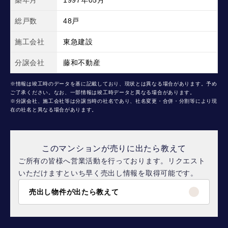
築年月
1997年05月
総戸数
48戸
施工会社
東急建設
分譲会社
藤和不動産
※情報は竣工時のデータを基に記載しており、現状とは異なる場合があります。予め
ご了承ください。なお、一部情報は竣工時データと異なる場合があります。
※分譲会社、施工会社等は分譲当時の社名であり、社名変更・合併・分割等により現
在の社名と異なる場合があります。
このマンションが売りに出たら教えて
ご所有の皆様へ営業活動を行っております。リクエスト
いただけますといち早く売出し情報を取得可能です。
売出し物件が出たら教えて