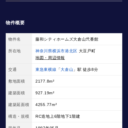
物件概要
物件名
藤和シティホームズ大倉山弐番館
所在地
神奈川県横浜市港北区
大豆戸町
地図・周辺情報
交通
東急東横線
「
大倉山
」駅 徒歩8分
敷地面積
2177.8m²
建築面積
927.19m²
建築延面積
4255.77m²
構造・規模
RC造地上6階地下1階建