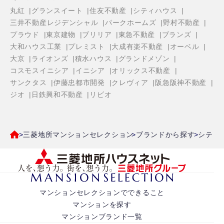
丸紅
グランスイート
住友不動産
シティハウス
三井不動産レジデンシャル
パークホームズ
野村不動産
プラウド
東京建物
ブリリア
東急不動産
ブランズ
大和ハウス工業
プレミスト
大成有楽不動産
オーベル
大京
ライオンズ
積水ハウス
グランドメゾン
コスモスイニシア
イニシア
オリックス不動産
サンクタス
伊藤忠都市開発
クレヴィア
阪急阪神不動産
ジオ
日鉄興和不動産
リビオ
三菱地所マンションセレクション
ブランドから探す
シティ
マンションセレクションでできること
マンションを探す
マンションブランド一覧