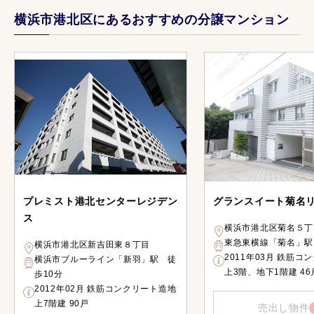
横浜市港北区にあるおすすめの分譲マンション
プレミスト港北センターレジデン
グランスイート菊名
ス
横浜市港北区菊名５丁
東急東横線「菊名」駅
横浜市港北区新吉田東８丁目
2011年03月 鉄筋コ
横浜市ブルーライン「新羽」駅 徒
上3階、地下1階建 46
歩10分
2012年02月 鉄筋コンクリート造地
上7階建 90戸
売出し物件