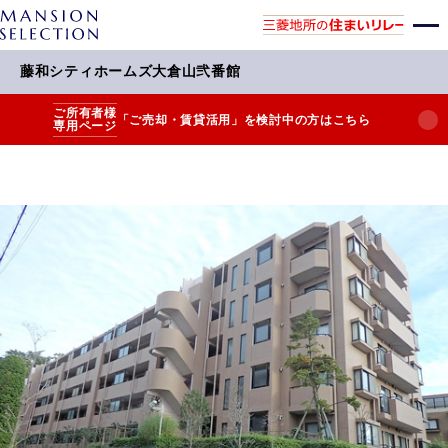
藤和シティホームズ大倉山弐番館
ご所有者様
「ご売却・賃貸活用」を検討中の方はこちら
専用ページ