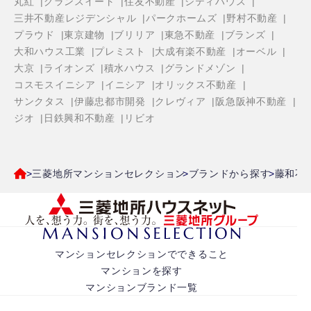
丸紅
グランスイート
住友不動産
シティハウス
三井不動産レジデンシャル
パークホームズ
野村不動産
プラウド
東京建物
ブリリア
東急不動産
ブランズ
大和ハウス工業
プレミスト
大成有楽不動産
オーベル
大京
ライオンズ
積水ハウス
グランドメゾン
コスモスイニシア
イニシア
オリックス不動産
サンクタス
伊藤忠都市開発
クレヴィア
阪急阪神不動産
ジオ
日鉄興和不動産
リビオ
三菱地所マンションセレクション
ブランドから探す
藤和不
マンションセレクションでできること
マンションを探す
マンションブランド一覧