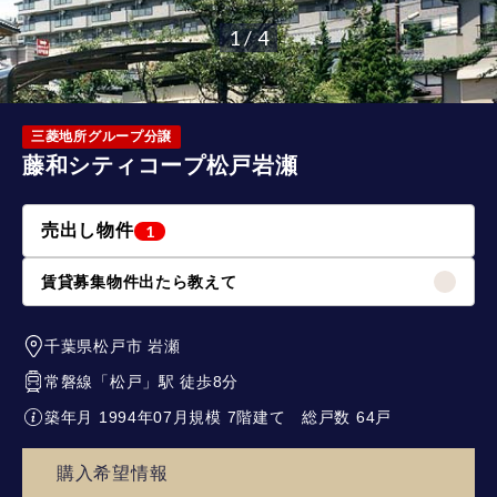
1 / 4
三菱地所グループ分譲
藤和シティコープ松戸岩瀬
売出し物件
1
賃貸募集物件出たら教えて
千葉県松戸市
岩瀬
常磐線
「
松戸
」駅 徒歩8分
築年月 1994年07月
規模 7階建て
総戸数 64戸
購入希望情報