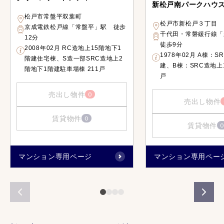
新松戸南パークハウ
松戸市常盤平双葉町
松戸市新松戸３丁目
京成電鉄松戸線「常盤平」駅 徒歩
千代田・常磐緩行線
12分
徒歩9分
2008年02月 RC造地上15階地下1
1978年02月 A棟：S
階建住宅棟、S造一部SRC造地上2
建、B棟：SRC造地上1
階地下1階建駐車場棟 211戸
戸
売出し物件
0
売出し物件
賃貸物件
0
賃貸物件
0
マンション専用ページ
マンション専用ペー