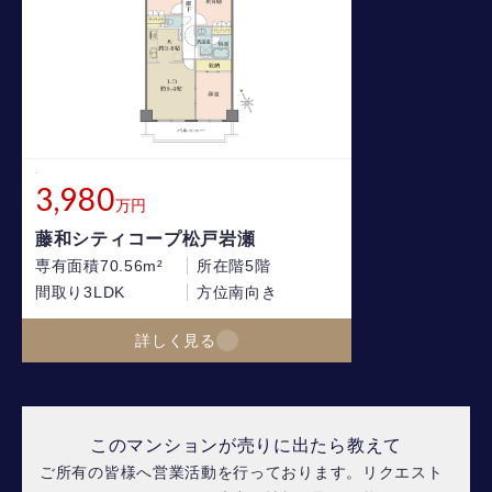
3,980
万円
藤和シティコープ松戸岩瀬
専有面積
70.56m²
所在階
5階
間取り
3LDK
方位
南向き
詳しく見る
このマンションが売りに出たら教えて
ご所有の皆様へ営業活動を行っております。リクエスト