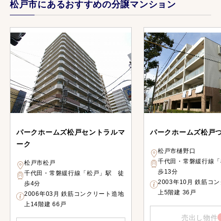
松戸市にあるおすすめの分譲マンション
パークホームズ松戸セントラルマ
パークホームズ松戸
ーク
松戸市樋野口
千代田・常磐緩行線「
松戸市松戸
歩13分
千代田・常磐緩行線「松戸」駅 徒
2003年10月 鉄筋コ
歩4分
上5階建 36戸
2006年03月 鉄筋コンクリート造地
上14階建 66戸
売出し物件