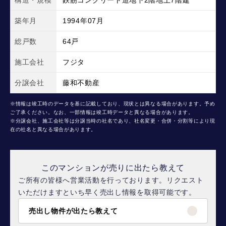
構造・規模
鉄筋コンクリート造地下2階地上7階建
築年月
1994年07月
総戸数
64戸
施工会社
フジタ
分譲会社
藤和不動産
※情報は竣工時のデータを基に記載しており、現状とは異なる場合があります。予め
ご了承ください。なお、一部情報は竣工時データと異なる場合があります。
※分譲会社、施工会社等は分譲当時の社名であり、社名変更・合併・分割等により現
在の社名と異なる場合があります。
このマンションが売りに出たら教えて
ご所有の皆様へ営業活動を行っております。リクエスト
いただけますといち早く売出し情報を取得可能です。
売出し物件が出たら教えて