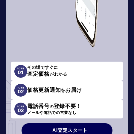
その場ですぐに
POINT
01
査定価格
がわかる
POINT
価格更新通知
お届け
を
02
電話番号
登録不要！
の
POINT
03
メールや電話での営業なし
AI査定スタート