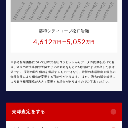
藤和シティコープ松戸岩瀬
4,612
5,052
〜
万円
万円
※参考相場価格については株式会社コラビットからデータの提供を受けてお
り、過去の販売事例や近隣エリアの傾向をもとにAI技術により算出した参考
値です。 実際の取引価格を保証するものではなく、最新の市場動向や個別の
物件条件により価格が変動する可能性があります。 また、過去の販売状況に
より参考相場価格が大きく変動する場合がありますのでご了承ください。
売却査定をする