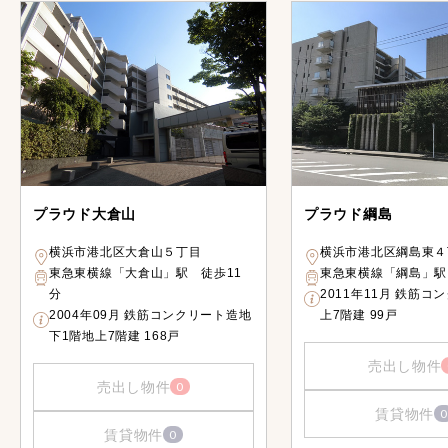
プラウド大倉山
プラウド綱島
横浜市港北区大倉山５丁目
横浜市港北区綱島東４
東急東横線「大倉山」駅 徒歩11
東急東横線「綱島」駅
分
2011年11月 鉄筋コ
2004年09月 鉄筋コンクリート造地
上7階建 99戸
下1階地上7階建 168戸
売出し物件
売出し物件
0
賃貸物件
0
賃貸物件
0