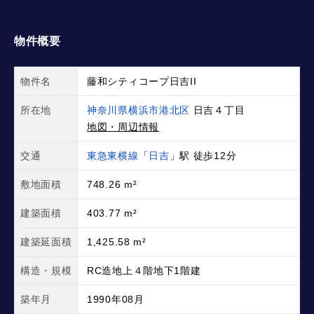
物件概要
物件名
藤和シティコープ日吉II
所在地
神奈川県横浜市港北区
日吉４丁目
地図・周辺情報
交通
東急東横線
「
日吉
」駅 徒歩12分
敷地面積
748.26 m²
建築面積
403.77 m²
建築延面積
1,425.58 m²
構造・規模
RC造地上４階地下1階建
築年月
1990年08月