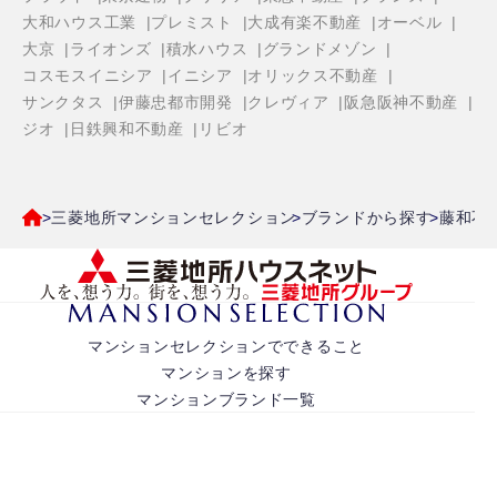
大和ハウス工業
プレミスト
大成有楽不動産
オーベル
大京
ライオンズ
積水ハウス
グランドメゾン
コスモスイニシア
イニシア
オリックス不動産
サンクタス
伊藤忠都市開発
クレヴィア
阪急阪神不動産
ジオ
日鉄興和不動産
リビオ
三菱地所マンションセレクション
ブランドから探す
藤和不
マンションセレクションでできること
マンションを探す
マンションブランド一覧