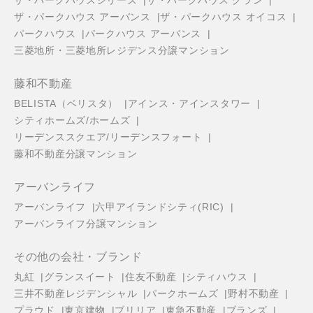
ザ・パークハウスシリーズ
ザ・パークハウス グラン
ザ・パークハウス アーバンス
ザ・パークハウス オイコス
パークハウス
パークハウス アーバンス
三菱地所・三菱地所レジデンス分譲マンション
藤和不動産
BELISTA（ベリスタ）
アインス・アインスタワー
シティホームズ/ホームズ
リーデンススクエア/リーデンスフォート
藤和不動産分譲マンション
アーバンライフ
アーバンライフ
六甲アイランドシティ(RIC)
アーバンライフ分譲マンション
その他の会社・ブランド
丸紅
グランスイート
住友不動産
シティハウス
三井不動産レジデンシャル
パークホームズ
野村不動産
プラウド
東京建物
ブリリア
東急不動産
ブランズ