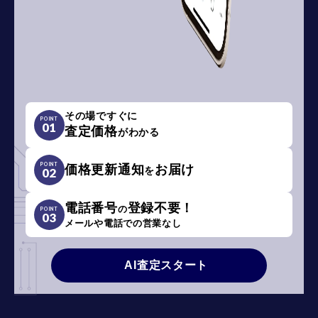
その場ですぐに
POINT
01
査定価格
がわかる
POINT
価格更新通知
お届け
を
02
電話番号
登録不要！
の
POINT
03
メールや電話での営業なし
AI査定スタート