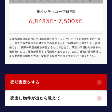
藤和シティコープ日吉II
6,848
7,500
〜
万円
万円
※参考相場価格については株式会社コラビットからデータの提供を受けてお
り、過去の販売事例や近隣エリアの傾向をもとにAI技術により算出した参考
値です。 実際の取引価格を保証するものではなく、最新の市場動向や個別の
物件条件により価格が変動する可能性があります。 また、過去の販売状況に
より参考相場価格が大きく変動する場合がありますのでご了承ください。
売却査定をする
売出し物件が出たら教えて