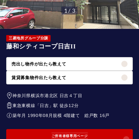
1 / 3
三菱地所グループ分譲
藤和シティコープ日吉II
売出し物件が出たら教えて
賃貸募集物件出たら教えて
神奈川県横浜市港北区
日吉４丁目
東急東横線
「
日吉
」駅 徒歩12分
築年月 1990年08月
規模 4階建て
総戸数 16戸
ご所有者様専用ページ