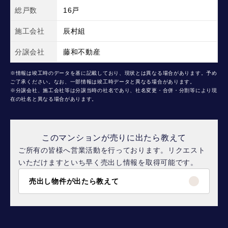
総戸数
16戸
施工会社
辰村組
分譲会社
藤和不動産
※情報は竣工時のデータを基に記載しており、現状とは異なる場合があります。予め
ご了承ください。なお、一部情報は竣工時データと異なる場合があります。
※分譲会社、施工会社等は分譲当時の社名であり、社名変更・合併・分割等により現
在の社名と異なる場合があります。
このマンションが売りに出たら教えて
ご所有の皆様へ営業活動を行っております。リクエスト
いただけますといち早く売出し情報を取得可能です。
売出し物件が出たら教えて