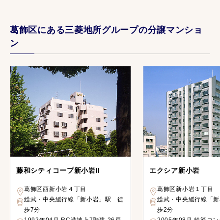
葛飾区にある三菱地所グループの分譲マンショ
ン
藤和シティコープ新小岩II
エクシア新小岩
葛飾区西新小岩４丁目
葛飾区新小岩１丁目
総武・中央緩行線「新小岩」駅 徒
総武・中央緩行線「新
歩7分
歩2分
1992年04月 RC造地上7階建 26戸
2005年08月 鉄筋コ