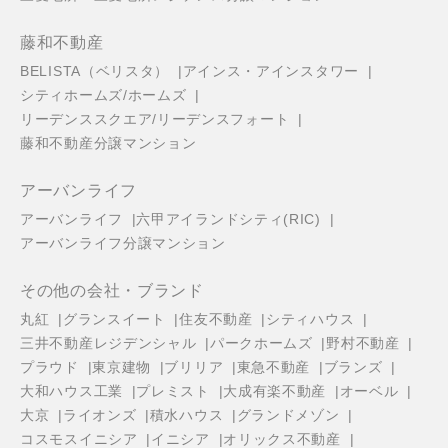
藤和不動産
BELISTA（ベリスタ）
アインス・アインスタワー
シティホームズ/ホームズ
リーデンススクエア/リーデンスフォート
藤和不動産分譲マンション
アーバンライフ
アーバンライフ
六甲アイランドシティ(RIC)
アーバンライフ分譲マンション
その他の会社・ブランド
丸紅
グランスイート
住友不動産
シティハウス
三井不動産レジデンシャル
パークホームズ
野村不動産
プラウド
東京建物
ブリリア
東急不動産
ブランズ
大和ハウス工業
プレミスト
大成有楽不動産
オーベル
大京
ライオンズ
積水ハウス
グランドメゾン
コスモスイニシア
イニシア
オリックス不動産