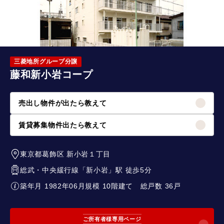
三菱地所グループ分譲
藤和新小岩コープ
売出し物件が出たら教えて
賃貸募集物件出たら教えて
東京都葛飾区
新小岩１丁目
総武・中央緩行線
「
新小岩
」駅 徒歩5分
築年月 1982年06月
規模 10階建て
総戸数 36戸
ご所有者様専用ページ