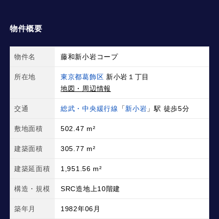
物件概要
物件名
藤和新小岩コープ
所在地
東京都葛飾区
新小岩１丁目
地図・周辺情報
交通
総武・中央緩行線
「
新小岩
」駅 徒歩5分
敷地面積
502.47 m²
建築面積
305.77 m²
建築延面積
1,951.56 m²
構造・規模
SRC造地上10階建
築年月
1982年06月