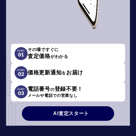
その場ですぐに
POINT
01
査定価格
がわかる
POINT
価格更新通知
お届け
を
02
電話番号
登録不要！
の
POINT
03
メールや電話での営業なし
AI査定スタート