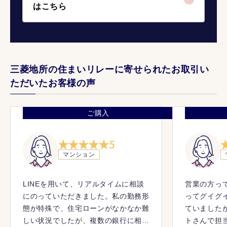
はこちら
三菱地所の住まいリレーに寄せられたお取引い
ただいたお客様の声
ご購入
5
マンション
LINEを用いて、リアルタイムに相談
営業の方っ
にのっていただきました。私の勤務形
ってグイグ
態が特殊で、住宅ローンがなかなか難
ていました
しい状況でしたが、複数の銀行に相談
トさんで担