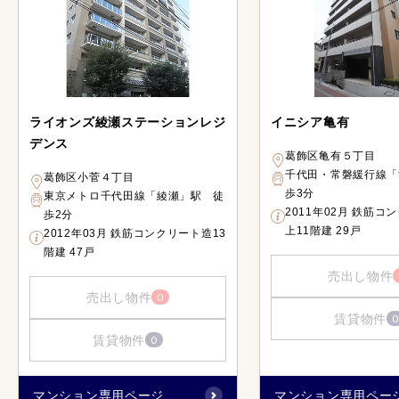
ライオンズ綾瀬ステーションレジ
イニシア亀有
デンス
葛飾区亀有５丁目
千代田・常磐緩行線「
葛飾区小菅４丁目
歩3分
東京メトロ千代田線「綾瀬」駅 徒
2011年02月 鉄筋コ
歩2分
上11階建 29戸
2012年03月 鉄筋コンクリート造13
階建 47戸
売出し物件
売出し物件
0
賃貸物件
0
賃貸物件
0
マンション専用ページ
マンション専用ペー