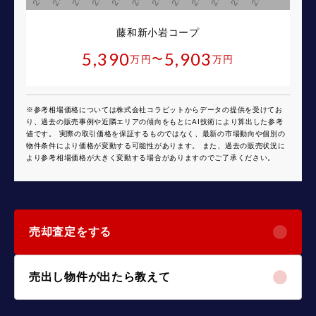
藤和新小岩コープ
5,390
5,903
〜
万円
万円
※参考相場価格については株式会社コラビットからデータの提供を受けてお
り、過去の販売事例や近隣エリアの傾向をもとにAI技術により算出した参考
値です。 実際の取引価格を保証するものではなく、最新の市場動向や個別の
物件条件により価格が変動する可能性があります。 また、過去の販売状況に
より参考相場価格が大きく変動する場合がありますのでご了承ください。
売却査定をする
売出し物件が出たら教えて