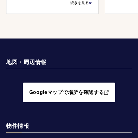
続きを見る
いただき、様々ご提案いただきまし
も丁寧で圧
た。
親身になっ
た。話しや
おります。
地図・周辺情報
Googleマップで場所を確認する
物件情報