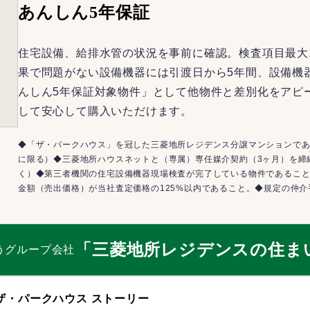
あんしん5年保証
住宅設備、給排水管の状況を事前に確認。検査項目最大
果で問題がない設備機器には引渡日から5年間、設備機
んしん5年保証対象物件」として他物件と差別化をアピ
して安心して購入いただけます。
◆「ザ・パークハウス」を冠した三菱地所レジデンス分譲マンションであ
に限る）◆三菱地所ハウスネットと（専属）専任媒介契約（3ヶ月）を締
く）◆第三者機関の住宅設備機器現場検査が完了している物件であるこ
金額（売出価格）が当社査定価格の125%以内であること。◆規定の仲
「三菱地所レジデンスの住ま
うグループ会社
ザ・パークハウス ストーリー