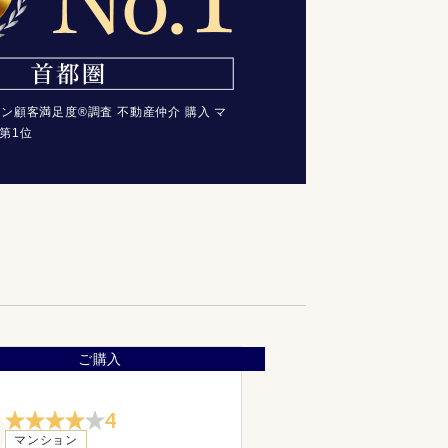
コン顧客満足度®調査 不動産仲介 購入 マ
第1位
ご購入
4
マンション