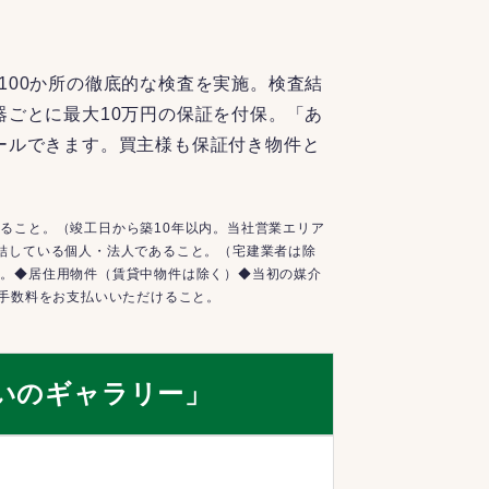
100か所の徹底的な検査を実施。検査結
器ごとに最大10万円の保証を付保。「あ
ールできます。買主様も保証付き物件と
ること。（竣工日から築10年以内。当社営業エリア
結している個人・法人であること。（宅建業者は除
と。◆居住用物件（賃貸中物件は除く）◆当初の媒介
介手数料をお支払いいただけること。
いのギャラリー」