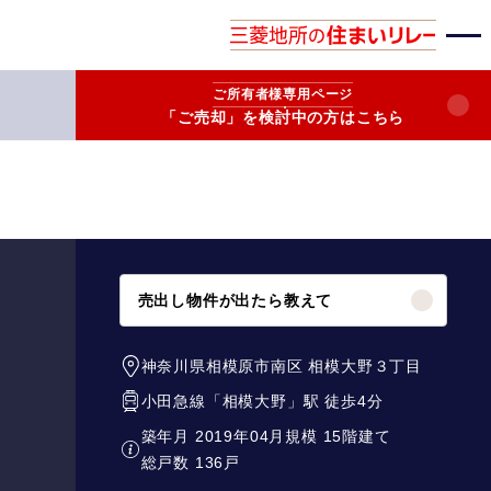
ご所有者様
専用ページ
「ご売却」を検討中の方はこちら
売出し物件が出たら教えて
神奈川県相模原市南区
相模大野３丁目
小田急線
「
相模大野
」駅 徒歩4分
築年月 2019年04月
規模 15階建て
総戸数 136戸