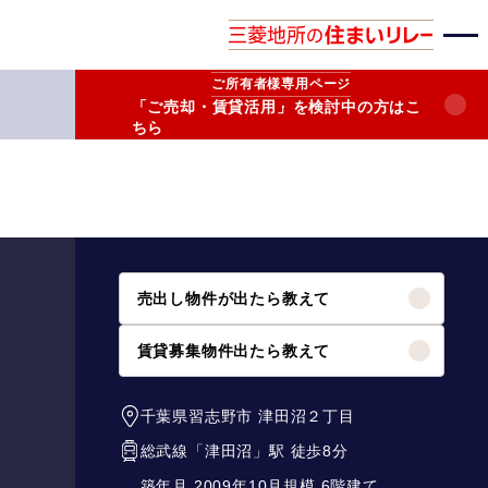
ご所有者様
専用ページ
「ご売却・賃貸活用」を検討中の方はこ
ちら
売出し物件が出たら教えて
賃貸募集物件出たら教えて
千葉県習志野市
津田沼２丁目
総武線
「
津田沼
」駅 徒歩8分
築年月 2009年10月
規模 6階建て