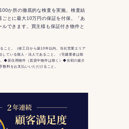
100か所の徹底的な検査を実施。検査結
器ごとに最大10万円の保証を付保。「あ
ールできます。買主様も保証付き物件と
ること。（竣工日から築10年以内。当社営業エリア
結している個人・法人であること。（宅建業者は除
と。◆居住用物件（賃貸中物件は除く）◆当初の媒介
介手数料をお支払いいただけること。