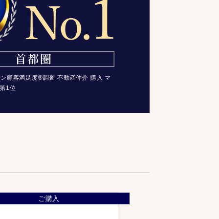
コン顧客満足度®調査 不動産仲介 購入 マ
第1位
ご購入