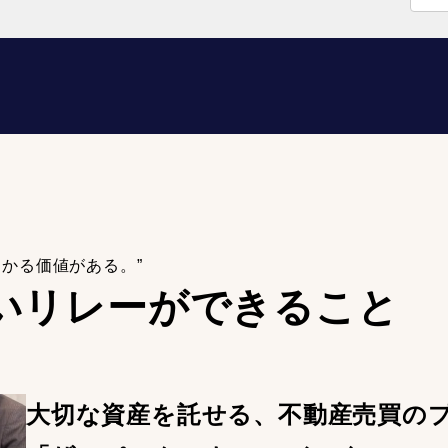
わかる価値がある。”
いリレーが
できること
大切な資産を託せる、不動産売買の