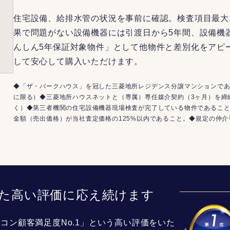
住宅設備、給排水管の状況を事前に確認。検査項目最大
果で問題がない設備機器には引渡日から5年間、設備機
んしん5年保証対象物件」として他物件と差別化をアピ
して安心して購入いただけます。
◆「ザ・パークハウス」を冠した三菱地所レジデンス分譲マンションであ
に限る）◆三菱地所ハウスネットと（専属）専任媒介契約（3ヶ月）を締
く）◆第三者機関の住宅設備機器現場検査が完了している物件であるこ
金額（売出価格）が当社査定価格の125%以内であること。◆規定の仲
た高い評価に応え続けます
コン顧客満足度No.1」という高い評価をいた