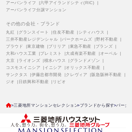
アーバンライフ
六甲アイランドシティ(RIC)
アーバンライフ分譲マンション
その他の会社・ブランド
丸紅
グランスイート
住友不動産
シティハウス
三井不動産レジデンシャル
パークホームズ
野村不動産
プラウド
東京建物
ブリリア
東急不動産
ブランズ
大和ハウス工業
プレミスト
大成有楽不動産
オーベル
大京
ライオンズ
積水ハウス
グランドメゾン
コスモスイニシア
イニシア
オリックス不動産
サンクタス
伊藤忠都市開発
クレヴィア
阪急阪神不動産
ジオ
日鉄興和不動産
リビオ
三菱地所マンションセレクション
ブランドから探す
パーク