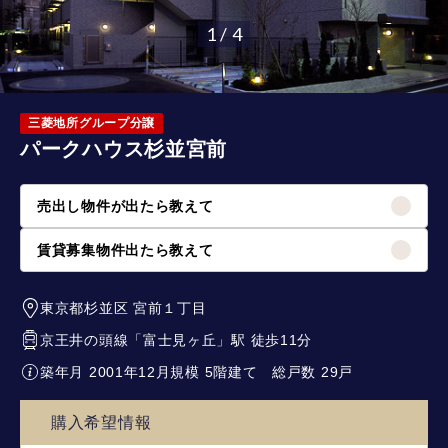
1 / 4
三菱地所グループ分譲
パークハウス杉並宮前
売出し物件が出たら教えて
賃貸募集物件出たら教えて
東京都杉並区
宮前１丁目
京王井の頭線
「
富士見ヶ丘
」駅 徒歩11分
築年月 2001年12月
規模 5階建て
総戸数 29戸
購入希望情報