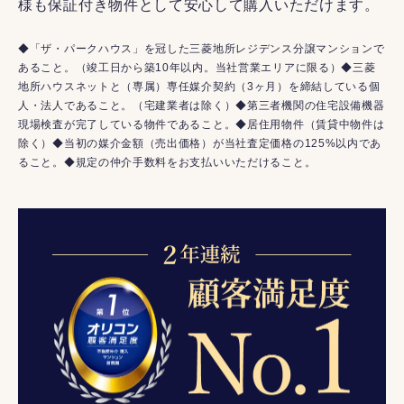
様も保証付き物件として安心して購入いただけます。
◆「ザ・パークハウス」を冠した三菱地所レジデンス分譲マンションで
あること。（竣工日から築10年以内。当社営業エリアに限る）◆三菱
地所ハウスネットと（専属）専任媒介契約（3ヶ月）を締結している個
人・法人であること。（宅建業者は除く）◆第三者機関の住宅設備機器
現場検査が完了している物件であること。◆居住用物件（賃貸中物件は
除く）◆当初の媒介金額（売出価格）が当社査定価格の125%以内であ
ること。◆規定の仲介手数料をお支払いいただけること。