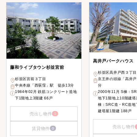
高井戸パークハウス
藤和ライブタウン杉並宮前
杉並区高井戸西３丁目
杉並区宮前３丁目
京王井の頭線「高井戸
中央本線「西荻窪」駅 徒歩13分
分
1984年02月 鉄筋コンクリート造地
2000年11月 S棟：S
下1階地上3階建 66戸
地下1階地上10階建塔
棟：SRC造・RC造地
建塔屋1階建 188戸
売出し物件
0
売出し物件
賃貸物件
0