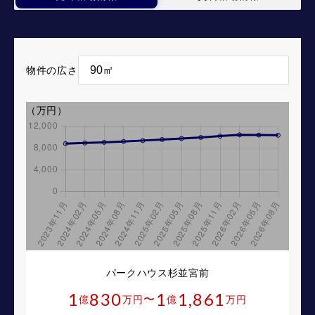
物件の広さ
（万円）
パークハウス杉並宮前
1
830
1
1,861
〜
億
万円
億
万円