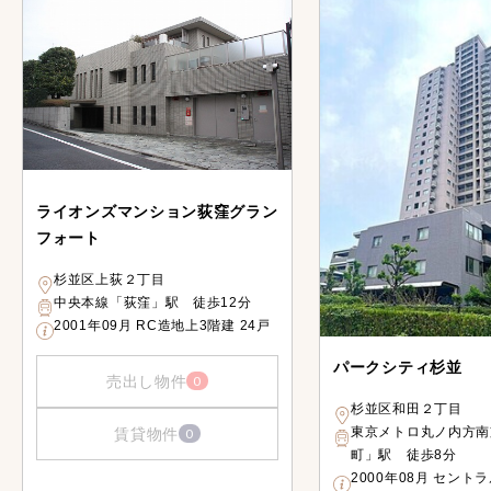
ライオンズマンション荻窪グラン
フォート
杉並区上荻２丁目
中央本線「荻窪」駅 徒歩12分
2001年09月 RC造地上3階建 24戸
パークシティ杉並
売出し物件
0
杉並区和田２丁目
東京メトロ丸ノ内方南
賃貸物件
0
町」駅 徒歩8分
2000年08月 セント