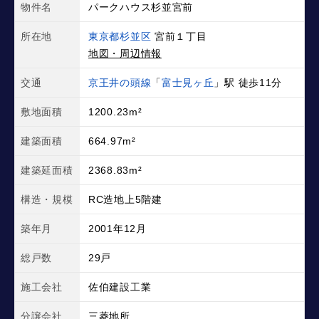
物件名
パークハウス杉並宮前
所在地
東京都杉並区
宮前１丁目
地図・周辺情報
交通
京王井の頭線
「
富士見ヶ丘
」駅 徒歩11分
敷地面積
1200.23m²
建築面積
664.97m²
建築延面積
2368.83m²
構造・規模
RC造地上5階建
築年月
2001年12月
総戸数
29戸
施工会社
佐伯建設工業
分譲会社
三菱地所