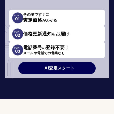
その場ですぐに
POINT
01
査定価格
がわかる
POINT
価格更新通知
お届け
を
02
電話番号
登録不要！
の
POINT
03
メールや電話での営業なし
AI査定スタート