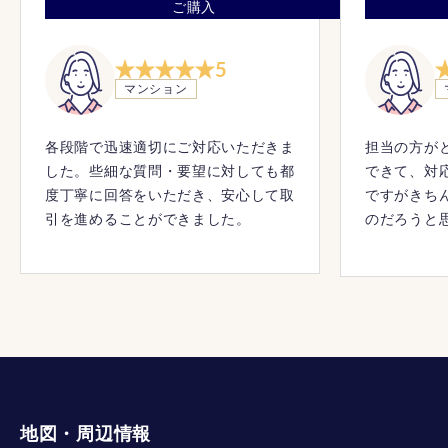
ご購入
5
マンション
各段階で迅速適切にご対応いただきま
担当の方が
した。些細な質問・要望に対しても都
できて、対
度丁寧に回答をいただき、安心して取
ですがきち
引を進めることができました。
のだろうと
に、いい印
心して購入
地図・周辺情報