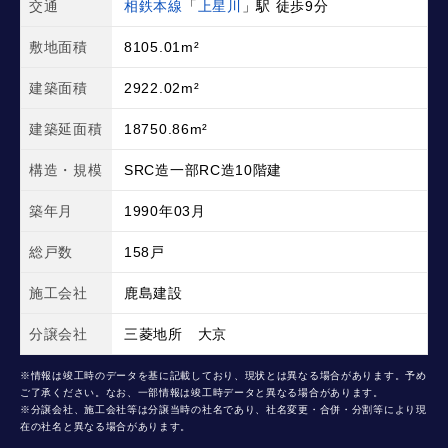
交通
相鉄本線
「
上星川
」駅 徒歩9分
敷地面積
8105.01m²
建築面積
2922.02m²
建築延面積
18750.86m²
構造・規模
SRC造一部RC造10階建
築年月
1990年03月
総戸数
158戸
施工会社
鹿島建設
分譲会社
三菱地所 大京
※情報は竣工時のデータを基に記載しており、現状とは異なる場合があります。予め
ご了承ください。なお、一部情報は竣工時データと異なる場合があります。
※分譲会社、施工会社等は分譲当時の社名であり、社名変更・合併・分割等により現
在の社名と異なる場合があります。