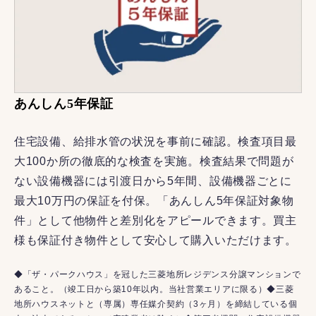
あんしん5年保証
住宅設備、給排水管の状況を事前に確認。検査項目最
大100か所の徹底的な検査を実施。検査結果で問題が
ない設備機器には引渡日から5年間、設備機器ごとに
最大10万円の保証を付保。「あんしん5年保証対象物
件」として他物件と差別化をアピールできます。買主
様も保証付き物件として安心して購入いただけます。
◆「ザ・パークハウス」を冠した三菱地所レジデンス分譲マンションで
あること。（竣工日から築10年以内。当社営業エリアに限る）◆三菱
地所ハウスネットと（専属）専任媒介契約（3ヶ月）を締結している個