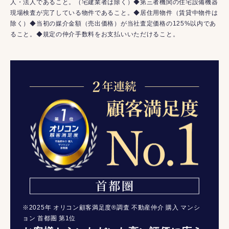
人・法人であること。（宅建業者は除く）◆第三者機関の住宅設備機器
現場検査が完了している物件であること。◆居住用物件（賃貸中物件は
除く）◆当初の媒介金額（売出価格）が当社査定価格の125%以内であ
ること。◆規定の仲介手数料をお支払いいただけること。
※2025年 オリコン顧客満足度®調査 不動産仲介 購入 マンシ
ョン 首都圏 第1位