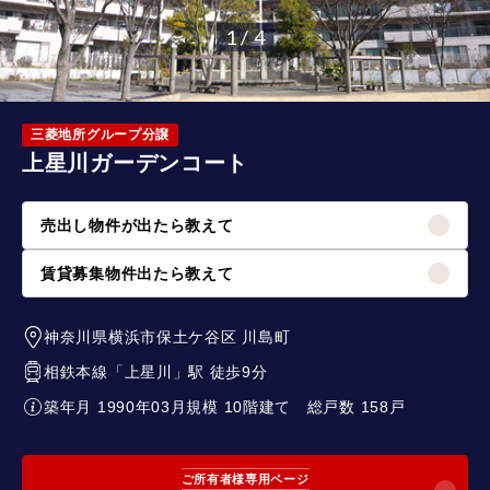
1 / 4
三菱地所グループ分譲
上星川ガーデンコート
売出し物件が出たら教えて
賃貸募集物件出たら教えて
神奈川県横浜市保土ケ谷区
川島町
相鉄本線
「
上星川
」駅 徒歩9分
築年月 1990年03月
規模 10階建て
総戸数 158戸
ご所有者様専用ページ