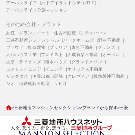
アーバンライフ
六甲アイランドシティ(RIC)
アーバンライフ分譲マンション
その他の会社・ブランド
丸紅
グランスイート
住友不動産
シティハウス
三井不動産レジデンシャル
パークホームズ
野村不動産
プラウド
東京建物
ブリリア
東急不動産
ブランズ
大和ハウス工業
プレミスト
大成有楽不動産
オーベル
大京
ライオンズ
積水ハウス
グランドメゾン
コスモスイニシア
イニシア
オリックス不動産
サンクタス
伊藤忠都市開発
クレヴィア
阪急阪神不動産
ジオ
日鉄興和不動産
リビオ
三菱地所マンションセレクション
ブランドから探す
三菱地