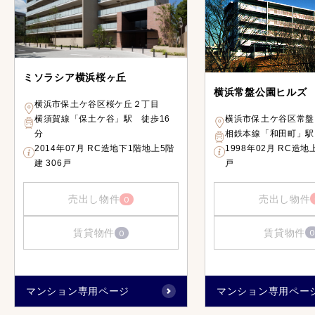
ミソラシア横浜桜ヶ丘
横浜常盤公園ヒルズ
横浜市保土ケ谷区桜ケ丘２丁目
横浜市保土ケ谷区常盤
横須賀線「保土ケ谷」駅 徒歩16
相鉄本線「和田町」駅
分
1998年02月 RC造地
2014年07月 RC造地下1階地上5階
戸
建 306戸
売出し物件
売出し物件
0
賃貸物件
0
賃貸物件
0
マンション専用ページ
マンション専用ペー