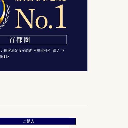
コン顧客満足度®調査 不動産仲介 購入 マ
第1位
ご購入