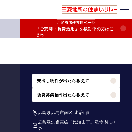
ご所有者様
専用ページ
「ご売却・賃貸活用」を検討中の方はこ
ちら
売出し物件が出たら教えて
賃貸募集物件出たら教えて
広島県広島市南区
比治山町
広島電鉄皆実線
「
比治山下
」電停 徒歩1
分