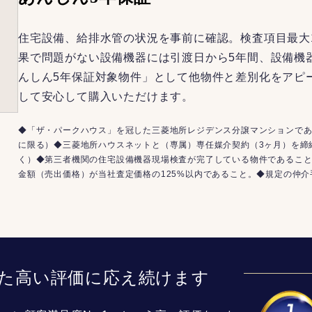
住宅設備、給排水管の状況を事前に確認。検査項目最大
果で問題がない設備機器には引渡日から5年間、設備機
んしん5年保証対象物件」として他物件と差別化をアピ
して安心して購入いただけます。
◆「ザ・パークハウス」を冠した三菱地所レジデンス分譲マンションであ
に限る）◆三菱地所ハウスネットと（専属）専任媒介契約（3ヶ月）を締
く）◆第三者機関の住宅設備機器現場検査が完了している物件であるこ
金額（売出価格）が当社査定価格の125%以内であること。◆規定の仲
た高い評価に応え続けます