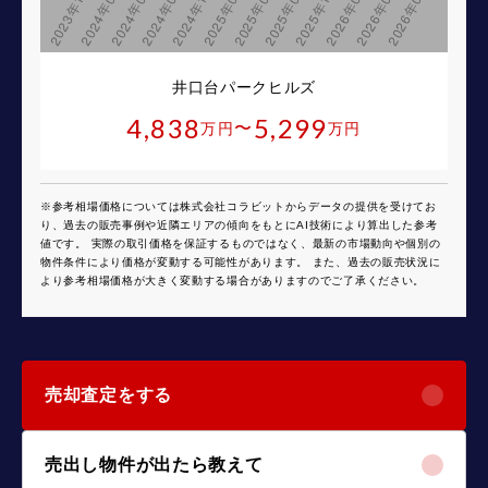
井口台パークヒルズ
4,838
5,299
〜
万円
万円
※参考相場価格については株式会社コラビットからデータの提供を受けてお
り、過去の販売事例や近隣エリアの傾向をもとにAI技術により算出した参考
値です。 実際の取引価格を保証するものではなく、最新の市場動向や個別の
物件条件により価格が変動する可能性があります。 また、過去の販売状況に
より参考相場価格が大きく変動する場合がありますのでご了承ください。
売却査定をする
売出し物件が出たら教えて