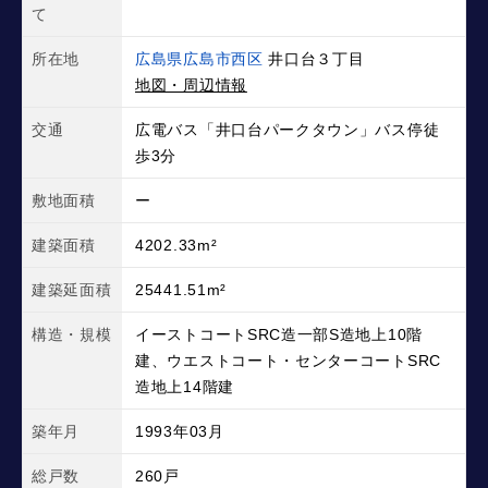
て
所在地
広島県広島市西区
井口台３丁目
地図・周辺情報
交通
広電バス「井口台パークタウン」バス停徒
歩3分
敷地面積
ー
建築面積
4202.33m²
建築延面積
25441.51m²
構造・規模
イーストコートSRC造一部S造地上10階
建、ウエストコート・センターコートSRC
造地上14階建
築年月
1993年03月
総戸数
260戸