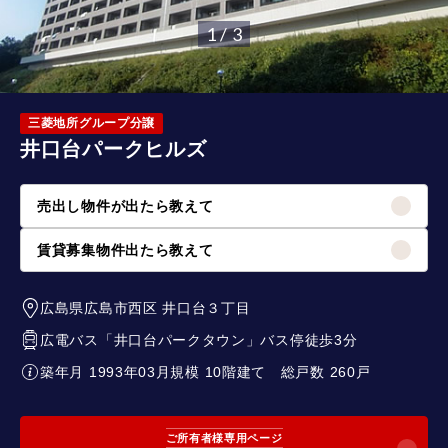
1 / 3
三菱地所グループ分譲
井口台パークヒルズ
売出し物件が出たら教えて
賃貸募集物件出たら教えて
広島県広島市西区
井口台３丁目
広電バス「井口台パークタウン」バス停徒歩3分
築年月 1993年03月
規模 10階建て
総戸数 260戸
ご所有者様専用ページ