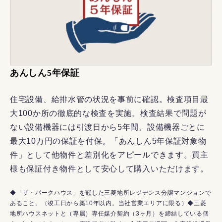
あんしん5年保証
住宅設備、給排水管の状況を事前に確認。検査項目最
大100か所の徹底的な検査を実施。検査結果で問題が
ない設備機器には引渡日から5年間、設備機器ごとに
最大10万円の保証を付保。「あんしん5年保証対象物
件」として他物件と差別化をアピールできます。買主
様も保証付き物件として安心して購入いただけます。
◆「ザ・パークハウス」を冠した三菱地所レジデンス分譲マンションで
あること。（竣工日から築10年以内。当社営業エリアに限る）◆三菱
地所ハウスネットと（専属）専任媒介契約（3ヶ月）を締結している個