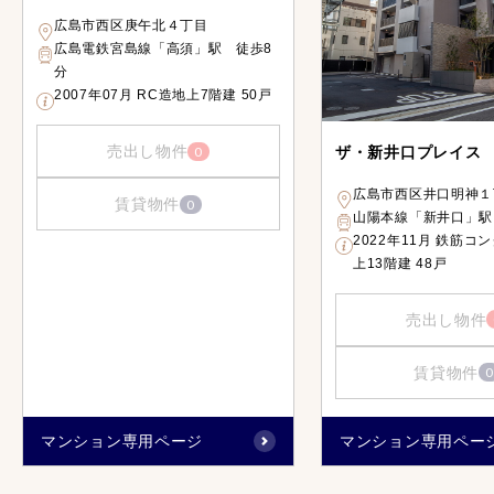
広島市西区庚午北４丁目
広島電鉄宮島線「高須」駅 徒歩8
分
2007年07月 RC造地上7階建 50戸
売出し物件
ザ・新井口プレイス
0
広島市西区井口明神１
賃貸物件
0
山陽本線「新井口」駅
2022年11月 鉄筋コ
上13階建 48戸
売出し物件
賃貸物件
0
マンション専用ページ
マンション専用ペー