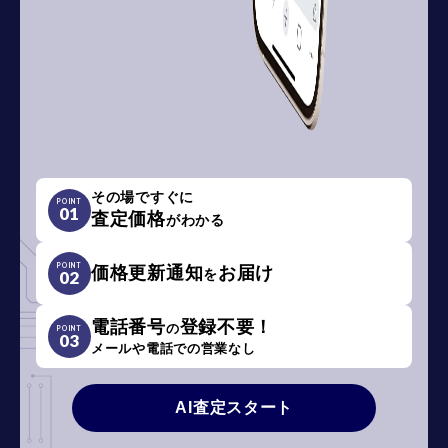
その場ですぐに
POINT
01
査定価格
がわかる
POINT
価格更新通知
お届け
を
02
電話番号
登録不要！
の
POINT
03
メールや電話での営業なし
AI査定スタート