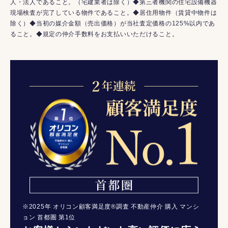
人・法人であること。（宅建業者は除く）◆第三者機関の住宅設備機器
現場検査が完了している物件であること。◆居住用物件（賃貸中物件は
除く）◆当初の媒介金額（売出価格）が当社査定価格の125%以内であ
ること。◆規定の仲介手数料をお支払いいただけること。
※2025年 オリコン顧客満足度®調査 不動産仲介 購入 マンシ
ョン 首都圏 第1位