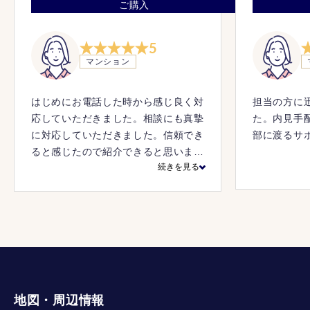
ご購入
5
マンション
はじめにお電話した時から感じ良く対
担当の方に
応していただきました。相談にも真摯
た。内見手
に対応していただきました。信頼でき
部に渡るサ
ると感じたので紹介できると思いまし
続きを見る
た。
地図・周辺情報