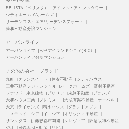
BELISTA（ベリスタ）
アインス・アインスタワー
シティホームズ/ホームズ
リーデンススクエア/リーデンスフォート
藤和不動産分譲マンション
アーバンライフ
アーバンライフ
六甲アイランドシティ(RIC)
アーバンライフ分譲マンション
その他の会社・ブランド
丸紅
グランスイート
住友不動産
シティハウス
三井不動産レジデンシャル
パークホームズ
野村不動産
プラウド
東京建物
ブリリア
東急不動産
ブランズ
大和ハウス工業
プレミスト
大成有楽不動産
オーベル
大京
ライオンズ
積水ハウス
グランドメゾン
コスモスイニシア
イニシア
オリックス不動産
サンクタス
伊藤忠都市開発
クレヴィア
阪急阪神不動産
ジオ
日鉄興和不動産
リビオ