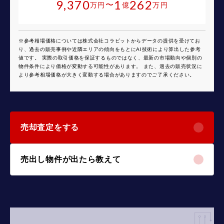
9,370
1
262
〜
万円
億
万円
※参考相場価格については株式会社コラビットからデータの提供を受けてお
り、過去の販売事例や近隣エリアの傾向をもとにAI技術により算出した参考
値です。 実際の取引価格を保証するものではなく、最新の市場動向や個別の
物件条件により価格が変動する可能性があります。 また、過去の販売状況に
より参考相場価格が大きく変動する場合がありますのでご了承ください。
売却査定をする
売出し物件が出たら教えて