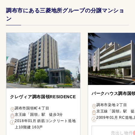
調布市にある三菱地所グループの分譲マンショ
ン
パークハウス調布国
クレヴィア調布国領RESIDENCE
調布市染地２丁目
調布市国領町４丁目
京王線「国領」駅 徒
京王線「国領」駅 徒歩3分
2009年01月 RC造地
2018年01月 鉄筋コンクリート造地
上10階建 163戸
売出し物件