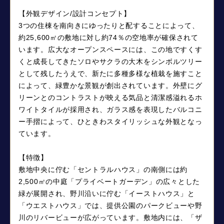
【外観デザイン/設計コンセプト】
3つの住棟を南向きにゆったりと配することによって、
約25,600㎡の敷地に対し約74％の空地率が確保されて
います。広大なオープンスペースには、この地ですくす
くと成長してきたソロやサクラの大木をシンボルツリー
として残したうえで、新たに多種多様な植栽を施すこと
によって、緑豊かな景観が創出されています。外壁にグ
リーンとのコントラストが映える気品と清潔感溢れるホ
ワイトタイルが採用され、ガラス感を表現したバルコニ
ー手摺によって、ひときわスタイリッシュな外観となっ
ています。
【特徴】
敷地中央に佇む「セントラルハウス」の南側には約
2,500㎡の中庭「プライベートガーデン」の広々とした
緑が展開され、野川沿いに佇む「イーストハウス」と
「ウエストハウス」では、提供公園のパークビューや野
川のリバービューが広がっています。敷地内には、「ザ