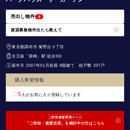
売出し物件
4
賃貸募集物件出たら教えて
東京都調布市
菊野台３丁目
京王線
「
柴崎
」駅 徒歩9分
築年月 2007年01月
規模 8階建て
総戸数 307戸
購入希望情報
5
人がお気に入り登録しています
ご所有者様専用ページ
「ご売却・賃貸活用」を検討中の方はこちら