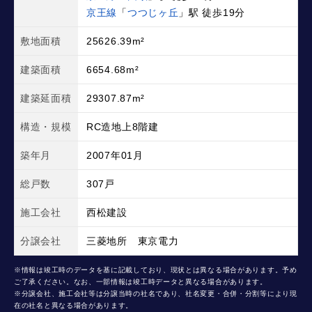
京王線
「
つつじヶ丘
」駅 徒歩19分
敷地面積
25626.39m²
建築面積
6654.68m²
建築延面積
29307.87m²
構造・規模
RC造地上8階建
築年月
2007年01月
総戸数
307戸
施工会社
西松建設
分譲会社
三菱地所 東京電力
※情報は竣工時のデータを基に記載しており、現状とは異なる場合があります。予め
ご了承ください。なお、一部情報は竣工時データと異なる場合があります。
※分譲会社、施工会社等は分譲当時の社名であり、社名変更・合併・分割等により現
在の社名と異なる場合があります。