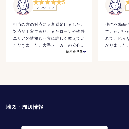
5
マンション
担当の方の対応に大変満足しました。
他の不動産
対応が丁寧であり、またローンや物件
ていただい
エリアの情報も非常に詳しく教えてい
れて、色々
ただきました。大手メーカーの安心
かりました
続きを見る
感、押し売りしないことも印象がよか
ったです。銀行決済の際も大変心強く
安心できました。
地図・周辺情報