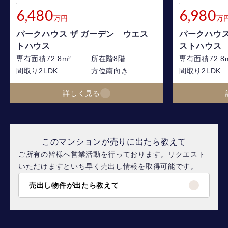
6,480
6,980
万円
万
パークハウス ザ ガーデン ウエス
パークハウ
トハウス
ストハウス
専有面積
72.8m²
所在階
8階
専有面積
72.8
間取り
2LDK
方位
南向き
間取り
2LDK
詳しく見る
このマンションが売りに出たら教えて
ご所有の皆様へ営業活動を行っております。リクエスト
いただけますといち早く売出し情報を取得可能です。
売出し物件が出たら教えて