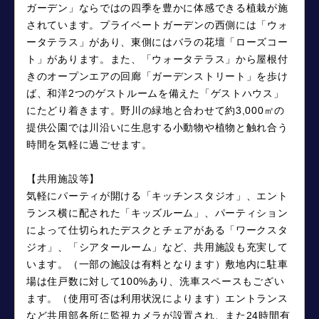
ガーデン」ならではの四季を豊かに体感できる植栽が施
されています。プライベートガーデンの西側には「ウォ
ータテラス」があり、東側にはバラの花壇「ローズコー
ト」があります。また、「ウォータテラス」から屋根付
きのオープンエアの回廊「ガーデンストリート」を歩け
ば、和洋2つのゲストルームを備えた「ゲストハウス」
にたどり着きます。野川の緑地と合わせて約3,000㎡の
提供公園では川沿いに生息する小動物や植物と触れ合う
時間を気軽に過ごせます。
【共用施設等】
気軽にパーティが開ける「キッチンスタジオ」、エント
ランス横に配された「キッズルーム」、パーティション
によって仕切られたデスクとチェアがある「ワークスタ
ジオ」、「シアタールーム」など、共用施設も充実して
います。（一部の施設は有料となります）敷地内に駐車
場は住戸数に対して100%あり、洗車スペースもござい
ます。（使用可否は利用状況によります）エントランス
など共用部各所に監視カメラが設置され、また24時間有