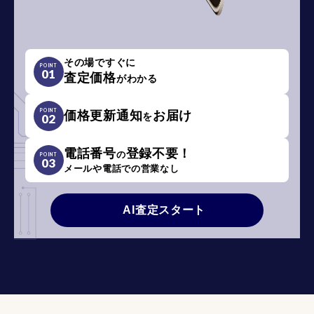
その場ですぐに
POINT
01
査定価格
がわかる
POINT
価格更新通知
お届け
を
02
電話番号
登録不要！
の
POINT
03
メールや電話での営業なし
AI査定スタート