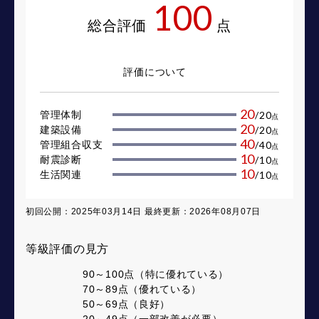
100
総合評価
点
評価について
20
管理体制
/
20
点
20
建築設備
/
20
点
40
管理組合収支
/
40
点
10
耐震診断
/
10
点
10
生活関連
/
10
点
初回公開：2025年03月14日 最終更新：2026年08月07日
等級評価の見方
90～100点（特に優れている）
70～89点（優れている）
50～69点（良好）