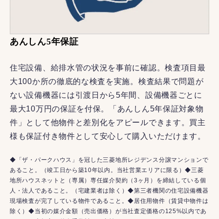
あんしん5年保証
住宅設備、給排水管の状況を事前に確認。検査項目最
大100か所の徹底的な検査を実施。検査結果で問題が
ない設備機器には引渡日から5年間、設備機器ごとに
最大10万円の保証を付保。「あんしん5年保証対象物
件」として他物件と差別化をアピールできます。買主
様も保証付き物件として安心して購入いただけます。
◆「ザ・パークハウス」を冠した三菱地所レジデンス分譲マンションで
あること。（竣工日から築10年以内。当社営業エリアに限る）◆三菱
地所ハウスネットと（専属）専任媒介契約（3ヶ月）を締結している個
人・法人であること。（宅建業者は除く）◆第三者機関の住宅設備機器
現場検査が完了している物件であること。◆居住用物件（賃貸中物件は
除く）◆当初の媒介金額（売出価格）が当社査定価格の125%以内であ