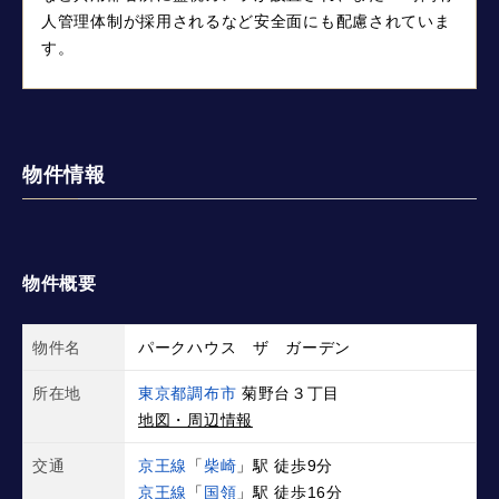
人管理体制が採用されるなど安全面にも配慮されていま
す。
物件情報
物件概要
物件名
パークハウス ザ ガーデン
所在地
東京都調布市
菊野台３丁目
地図・周辺情報
交通
京王線
「
柴崎
」駅 徒歩9分
京王線
「
国領
」駅 徒歩16分