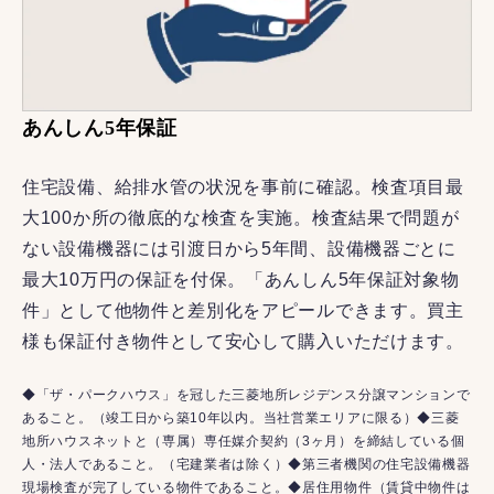
あんしん5年保証
住宅設備、給排水管の状況を事前に確認。検査項目最
大100か所の徹底的な検査を実施。検査結果で問題が
ない設備機器には引渡日から5年間、設備機器ごとに
最大10万円の保証を付保。「あんしん5年保証対象物
件」として他物件と差別化をアピールできます。買主
様も保証付き物件として安心して購入いただけます。
◆「ザ・パークハウス」を冠した三菱地所レジデンス分譲マンションで
あること。（竣工日から築10年以内。当社営業エリアに限る）◆三菱
地所ハウスネットと（専属）専任媒介契約（3ヶ月）を締結している個
人・法人であること。（宅建業者は除く）◆第三者機関の住宅設備機器
現場検査が完了している物件であること。◆居住用物件（賃貸中物件は