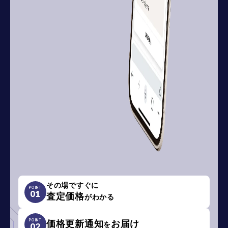
その場ですぐに
POINT
01
査定価格
がわかる
POINT
価格更新通知
お届け
を
02