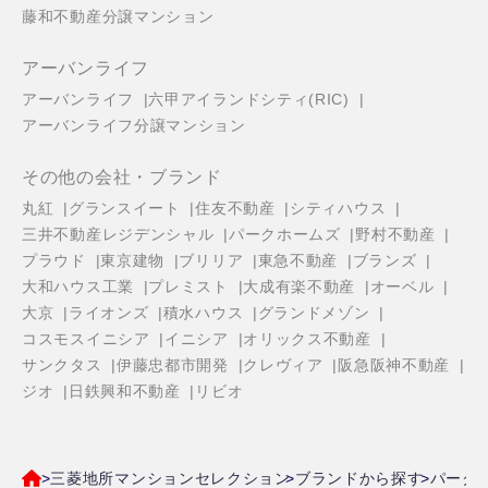
藤和不動産分譲マンション
アーバンライフ
アーバンライフ
六甲アイランドシティ(RIC)
アーバンライフ分譲マンション
その他の会社・ブランド
丸紅
グランスイート
住友不動産
シティハウス
三井不動産レジデンシャル
パークホームズ
野村不動産
プラウド
東京建物
ブリリア
東急不動産
ブランズ
大和ハウス工業
プレミスト
大成有楽不動産
オーベル
大京
ライオンズ
積水ハウス
グランドメゾン
コスモスイニシア
イニシア
オリックス不動産
サンクタス
伊藤忠都市開発
クレヴィア
阪急阪神不動産
ジオ
日鉄興和不動産
リビオ
三菱地所マンションセレクション
ブランドから探す
パーク