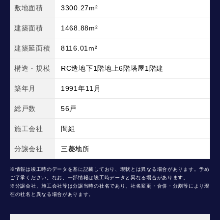
敷地面積
3300.27m²
建築面積
1468.88m²
建築延面積
8116.01m²
構造・規模
RC造地下1階地上6階塔屋1階建
築年月
1991年11月
総戸数
56戸
施工会社
間組
分譲会社
三菱地所
※情報は竣工時のデータを基に記載しており、現状とは異なる場合があります。予め
ご了承ください。なお、一部情報は竣工時データと異なる場合があります。
※分譲会社、施工会社等は分譲当時の社名であり、社名変更・合併・分割等により現
在の社名と異なる場合があります。