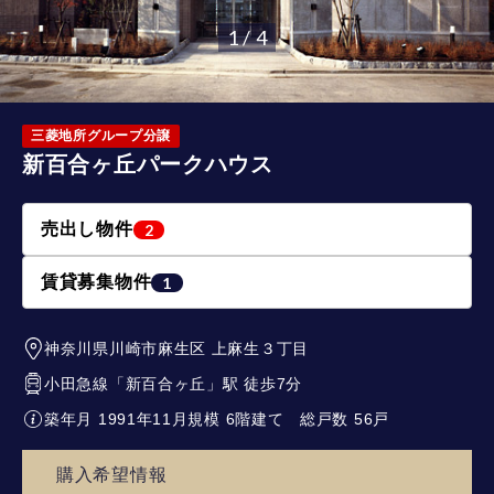
1 / 4
三菱地所グループ分譲
新百合ヶ丘パークハウス
売出し物件
2
賃貸募集物件
1
神奈川県川崎市麻生区
上麻生３丁目
小田急線
「
新百合ヶ丘
」駅 徒歩7分
築年月 1991年11月
規模 6階建て
総戸数 56戸
購入希望情報