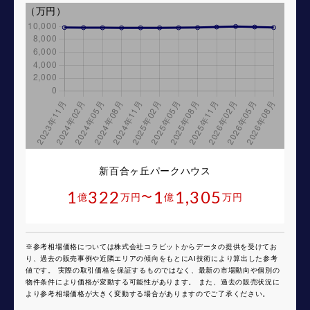
（万円）
新百合ヶ丘パークハウス
1
322
1
1,305
〜
億
万円
億
万円
※参考相場価格については株式会社コラビットからデータの提供を受けてお
り、過去の販売事例や近隣エリアの傾向をもとにAI技術により算出した参考
値です。 実際の取引価格を保証するものではなく、最新の市場動向や個別の
物件条件により価格が変動する可能性があります。 また、過去の販売状況に
より参考相場価格が大きく変動する場合がありますのでご了承ください。