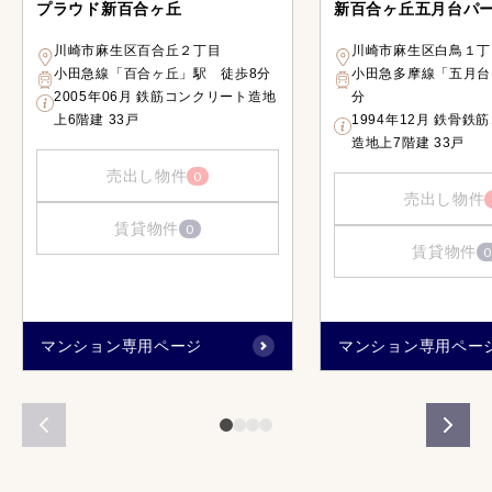
プラウド新百合ヶ丘
新百合ヶ丘五月台パ
川崎市麻生区百合丘２丁目
川崎市麻生区白鳥１丁
小田急線「百合ヶ丘」駅 徒歩8分
小田急多摩線「五月台
2005年06月 鉄筋コンクリート造地
分
上6階建 33戸
1994年12月 鉄骨鉄
造地上7階建 33戸
売出し物件
0
売出し物件
賃貸物件
0
賃貸物件
0
マンション専用ページ
マンション専用ペー