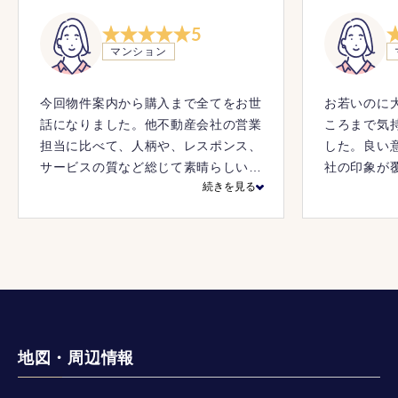
5
マンション
今回物件案内から購入まで全てをお世
お若いのに
話になりました。他不動産会社の営業
ころまで気
担当に比べて、人柄や、レスポンス、
した。良い
サービスの質など総じて素晴らしいも
社の印象が
続きを見る
のだと感じました。
く、売主様
て手続きで
地図・周辺情報