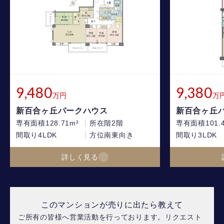
9,480
9,380
万円
万
新百合ヶ丘パークハウス
新百合ヶ丘
専有面積
128.71m²
所在階
2階
専有面積
101.
間取り
4LDK
方位
南東向き
間取り
3LDK
詳しく見る
このマンションが売りに出たら教えて
ご所有の皆様へ営業活動を行っております。リクエスト