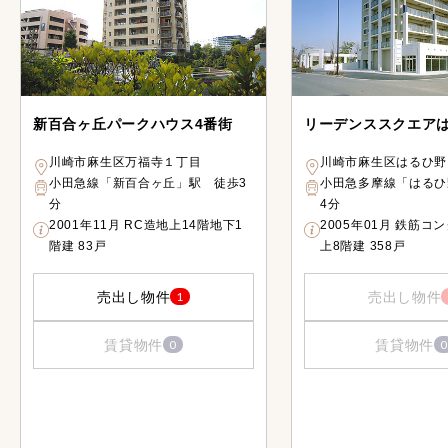
新百合ヶ丘パークハウス4番街
リーデンススクエア
川崎市麻生区万福寺１丁目
川崎市麻生区はるひ野
小田急線「新百合ヶ丘」駅 徒歩3
小田急多摩線「はるひ
分
4分
2001年11月 RC造地上14階地下1
2005年01月 鉄筋コ
階建 83戸
上8階建 358戸
売出し物件
売出し物件
1
賃貸物件
賃貸物件
0
0