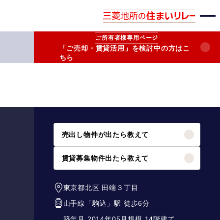
ご所有者様
専用ページ
「ご売却・賃貸活用」を検討中の方はこ
ちら
売出し物件が出たら教えて
賃貸募集物件出たら教えて
東京都北区
田端３丁目
山手線
「
駒込
」駅 徒歩6分
築年月 2014年05月
規模 14階建て