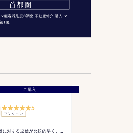
コン顧客満足度®調査 不動産仲介 購入 マ
第1位
ご購入
5
マンション
談に対する返信が比較的早く、こ