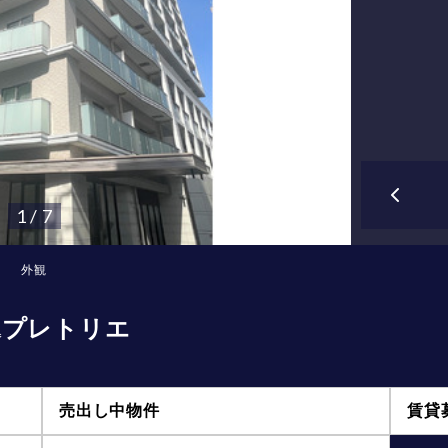
1 / 7
外観
込プレトリエ
売出し中物件
賃貸