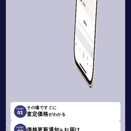
その場ですぐに
POINT
01
査定価格
がわかる
POINT
価格更新通知
お届け
を