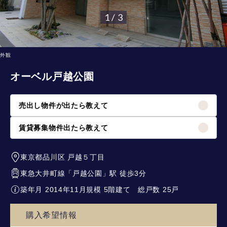
1 / 3
外観
オーベル戸越公園
売出し物件が出たら教えて
賃貸募集物件出たら教えて
東京都品川区
戸越５丁目
東急大井町線
「
戸越公園
」駅 徒歩3分
築年月 2014年11月
規模 5階建て
総戸数 25戸
購入希望情報