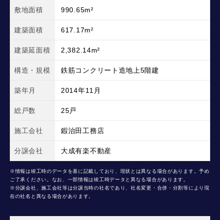
敷地面積
990.65m²
建築面積
617.17m²
建築延面積
2,382.14m²
構造・規模
鉄筋コンクリート造地上5階建
築年月
2014年11月
総戸数
25戸
施工会社
鍜治田工務店
分譲会社
大成有楽不動産
※情報は竣工時のデータを基に記載しており、現状とは異なる場合があります。予め
ご了承ください。なお、一部情報は竣工時データと異なる場合があります。
※分譲会社、施工会社等は分譲当時の社名であり、社名変更・合併・分割等により現
在の社名と異なる場合があります。