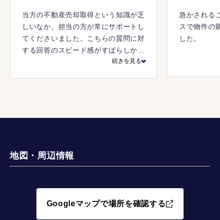
当方の不動産売却取得という知識が乏
急かされる
しいなか、担当の方が常にサポートし
スで物件の
てくださいました。こちらの質問に対
した。
する回答のスピード感がすばらしかっ
続きを見る
たです。
地図・周辺情報
Googleマップで場所を確認する