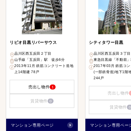
リビオ目黒リバーサウス
シティタワー目黒
品川区西五反田２丁目
品川区西五反田３丁目
山手線「五反田」駅 徒歩6分
東急目黒線「不動前」
2013年11月 鉄筋コンクリート造地
2017年03月 鉄筋コ
上14階建 78戸
(一部鉄骨造)地下1階
244戸
売出し物件
1
売出し物件
賃貸物件
0
賃貸物件
0
マンション専用ページ
マンション専用ペー