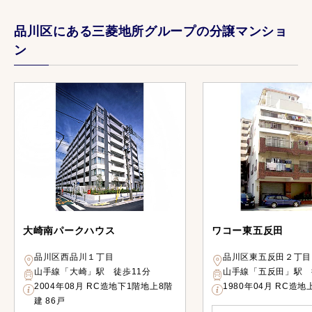
品川区にある三菱地所グループの分譲マンショ
ン
大崎南パークハウス
ワコー東五反田
品川区西品川１丁目
品川区東五反田２丁目
山手線「大崎」駅 徒歩11分
山手線「五反田」駅 
2004年08月 RC造地下1階地上8階
1980年04月 RC造地
建 86戸