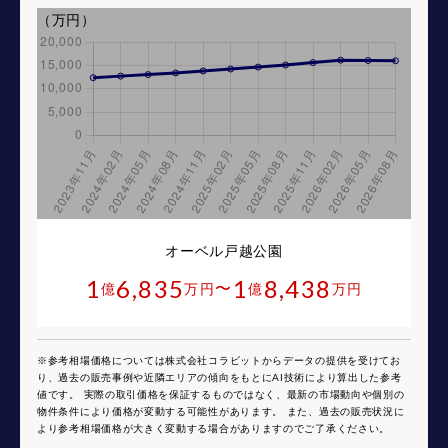
（万円）
オーベル戸越公園
1
6,835
1
8,438
〜
億
万円
億
万円
※参考相場価格については株式会社コラビットからデータの提供を受けてお
り、過去の販売事例や近隣エリアの傾向をもとにAI技術により算出した参考
値です。 実際の取引価格を保証するものではなく、最新の市場動向や個別の
物件条件により価格が変動する可能性があります。 また、過去の販売状況に
より参考相場価格が大きく変動する場合がありますのでご了承ください。