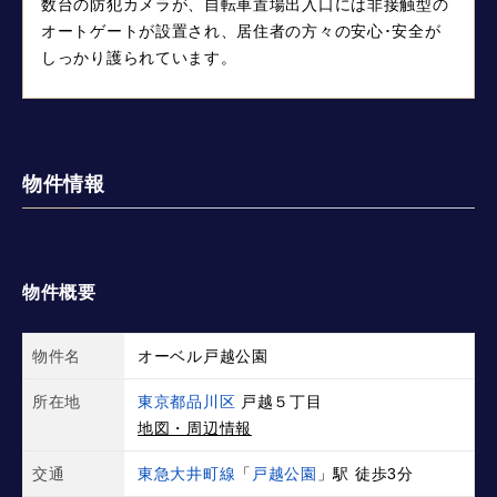
数台の防犯カメラが、自転車置場出入口には非接触型の
オートゲートが設置され、居住者の方々の安心･安全が
しっかり護られています。
物件情報
物件概要
物件名
オーベル戸越公園
所在地
東京都品川区
戸越５丁目
地図・周辺情報
交通
東急大井町線
「
戸越公園
」駅 徒歩3分