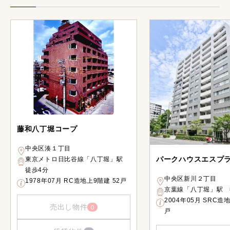
藤和八丁堀コープ
中央区湊１丁目
パークハウスエスプ
東京メトロ日比谷線「八丁堀」駅
徒歩4分
中央区新川２丁目
1978年07月 RC造地上9階建 52戸
京葉線「八丁堀」駅 
2004年05月 SRC造
売出し物件
0
戸