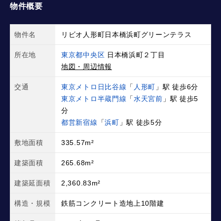
物件概要
物件名
リビオ人形町日本橋浜町グリーンテラス
所在地
東京都中央区
日本橋浜町２丁目
地図・周辺情報
交通
東京メトロ日比谷線
「
人形町
」駅 徒歩6分
東京メトロ半蔵門線
「
水天宮前
」駅 徒歩5
分
都営新宿線
「
浜町
」駅 徒歩5分
敷地面積
335.57m²
建築面積
265.68m²
建築延面積
2,360.83m²
構造・規模
鉄筋コンクリート造地上10階建