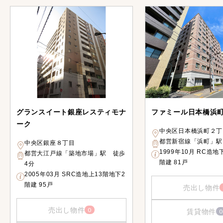
グランスイート銀座レスティモナ
ファミール日本橋浜
ーク
中央区日本橋浜町２丁
都営新宿線「浜町」駅
中央区銀座８丁目
1999年10月 RC造地
都営大江戸線「築地市場」駅 徒歩
階建 81戸
4分
2005年03月 SRC造地上13階地下2
階建 95戸
売出し物件
売出し物件
0
賃貸物件
0