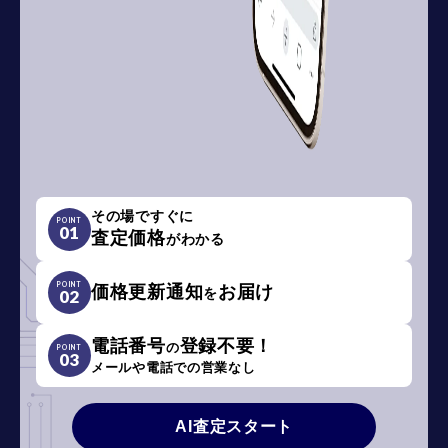
その場ですぐに
POINT
01
査定価格
がわかる
POINT
価格更新通知
お届け
を
02
電話番号
登録不要！
の
POINT
03
メールや電話での営業なし
AI査定スタート