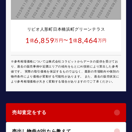
リビオ人形町日本橋浜町グリーンテラス
1
6,859
1
8,464
〜
億
万円
億
万円
※参考相場価格については株式会社コラビットからデータの提供を受けてお
り、過去の販売事例や近隣エリアの傾向をもとにAI技術により算出した参考
値です。 実際の取引価格を保証するものではなく、最新の市場動向や個別の
物件条件により価格が変動する可能性があります。 また、過去の販売状況に
より参考相場価格が大きく変動する場合がありますのでご了承ください。
売却査定をする
売出し物件が出たら教えて