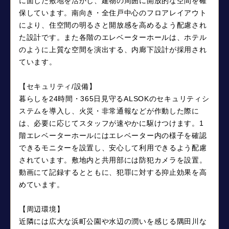
に面した敷地を活かし、建物の周囲に開放的な空間を確
保しています。南向き・全住戸中心のフロアレイアウト
により、住空間の明るさと開放感を高めるよう配慮され
た設計です。また各階のエレベーターホールは、ホテル
のように上質な空間を演出する、内廊下設計が採用され
ています。
【セキュリティ/設備】
暮らしを24時間・365日見守るALSOKのセキュリティシ
ステムを導入し、火災・非常通報などが作動した際に
は、必要に応じてスタッフが速やかに駆けつけます。1
階エレベーターホールにはエレベーター内の様子を確認
できるモニターを設置し、安心して利用できるよう配慮
されています。敷地内と共用部には防犯カメラを設置。
動画にて記録するとともに、犯罪に対する抑止効果を高
めています。
【周辺環境】
近隣には広大な浜町公園や水辺の潤いを感じる隅田川な