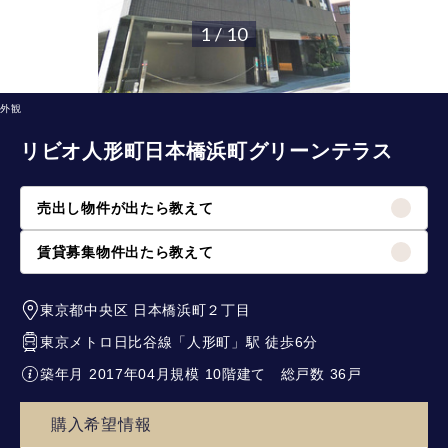
1 / 10
外観
リビオ人形町日本橋浜町グリーンテラス
売出し物件が出たら教えて
賃貸募集物件出たら教えて
東京都中央区
日本橋浜町２丁目
東京メトロ日比谷線
「
人形町
」駅 徒歩6分
築年月 2017年04月
規模 10階建て
総戸数 36戸
購入希望情報