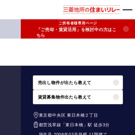
ご所有者様
専用ページ
「ご売却・賃貸活用」を検討中の方はこ
ちら
売出し物件が出たら教えて
賃貸募集物件出たら教えて
東京都中央区
東日本橋２丁目
都営浅草線
「
東日本橋
」駅 徒歩3分
築年月 2008年03月
規模 11階建て