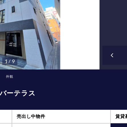
1 / 9
外観
バーテラス
売出し中物件
賃貸