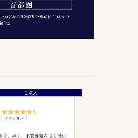
コン顧客満足度®調査 不動産仲介 購入 マ
第1位
ご購入
5
マンション
寧で、早く、不安要素を取り除い